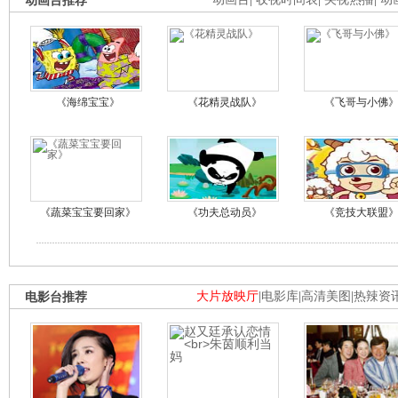
动画台推荐
《海绵宝宝》
《花精灵战队》
《飞哥与小佛
《蔬菜宝宝要回家》
《功夫总动员》
《竞技大联盟
电影台推荐
大片放映厅
|
电影库
|
高清美图
|
热辣资