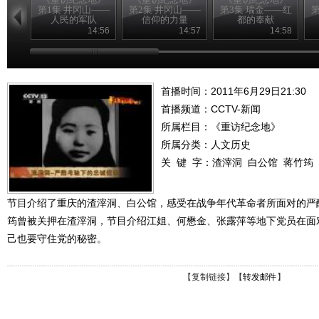
第1集 井冈山——
第2集 井冈山——
第3集 瑞金——红
第
人民的军队
信仰的力量
都的奉献
14:56
14:57
14:58
首播时间：2011年6月29日21:30
首播频道：
CCTV-新闻
所属栏目：
《重访纪念地》
所属分类：人文历史
关 键 字：
渣滓洞
白公馆
蒋竹筠
节目介绍了重庆的渣滓洞、白公馆，感受在战争年代革命者所面对的严
筠曾被关押在渣滓洞，节目介绍江姐、何懋金、张露萍等地下党员在面
己也要守住党的秘密。
【
复制链接
】【
转发邮件
】