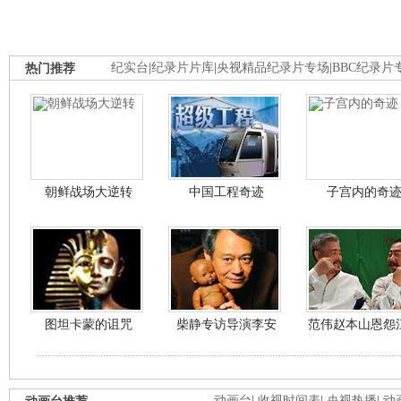
热门推荐
纪实台
|
纪录片片库
|
央视精品纪录片专场
|
BBC纪录片
朝鲜战场大逆转
中国工程奇迹
子宫内的奇
图坦卡蒙的诅咒
柴静专访导演李安
范伟赵本山恩怨
动画台
|
收视时间表
|
央视热播
|
动