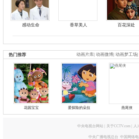
感动生命
香草美人
百花深处
热门推荐
动画片库
|
动画微博
|
动画梦工场
花园宝宝
爱探险的朵拉
燕尾侠
中央电视台网站
|
关于CCTV.com
|
人
中央广播电视总台 中国网络电