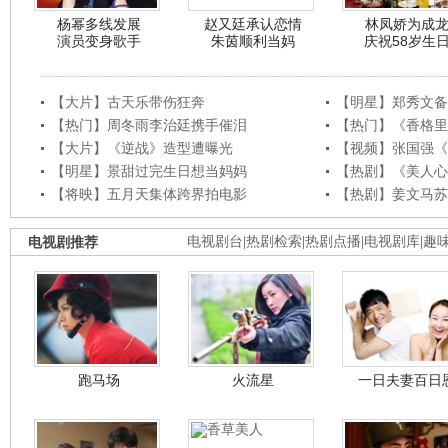
杨幂多线发展
赵又廷承认恋情
林凤娇为成
演员变身歌手
朱茵顺利当妈
庆祝58岁生
【大片】古天乐带伤狂奔
【明星】郑秀文备
【热门】周冬雨李治廷携手催泪
【热门】《香格里
【大片】《逆战》造型遭曝光
【视频】张国强《
【明星】景甜过完生日想当妈妈
【热剧】《美人心
【将映】五月天集体跨界拍电影
【热剧】姜文马苏
电视剧推荐
电视剧台
|
热剧检索
|
热剧点播
|
电视剧库
|
趣
跑马场
火流星
一日夫妻百日