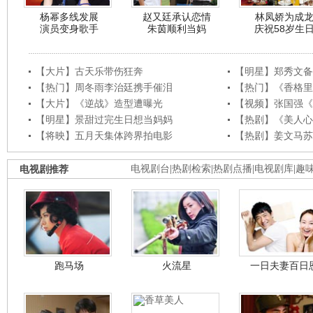
杨幂多线发展
赵又廷承认恋情
林凤娇为成
演员变身歌手
朱茵顺利当妈
庆祝58岁生
【大片】古天乐带伤狂奔
【明星】郑秀文备
【热门】周冬雨李治廷携手催泪
【热门】《香格里
【大片】《逆战》造型遭曝光
【视频】张国强《
【明星】景甜过完生日想当妈妈
【热剧】《美人心
【将映】五月天集体跨界拍电影
【热剧】姜文马苏
电视剧推荐
电视剧台
|
热剧检索
|
热剧点播
|
电视剧库
|
趣
跑马场
火流星
一日夫妻百日