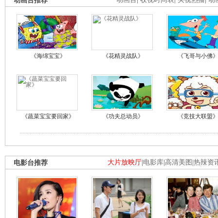
动画台推荐
《海绵宝宝》
《花精灵战队》
《飞哥与小佛
《蔬菜宝宝要回家》
《功夫总动员》
《竞技大联盟
电影台推荐
大片放映厅
|
电影库
|
高清美图
|
热辣资