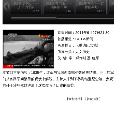
第1集 井冈山——
第2集 井冈山——
第3集 瑞金——红
第
人民的军队
信仰的力量
都的奉献
14:56
14:57
14:58
首播时间：2011年6月27日21:30
首播频道：
CCTV-新闻
所属栏目：
《重访纪念地》
所属分类：人文历史
关 键 字：
彝海结盟
红军
本节目主要内容：1935年，红军与我国西南部少数民族结盟。并且红
们从各路军阀繁重的税债中解脱。主持人来到了彝海结盟纪念馆。参观
的孙子沙玛依姑讲述了这次改写了历史的结盟。
【
复制链接
】【
转发邮件
】