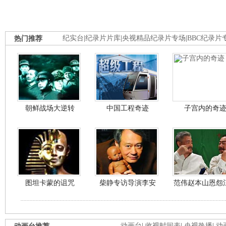
热门推荐
纪实台
|
纪录片片库
|
央视精品纪录片专场
|
BBC纪录片
朝鲜战场大逆转
中国工程奇迹
子宫内的奇
图坦卡蒙的诅咒
柴静专访导演李安
范伟赵本山恩怨
动画台
|
收视时间表
|
央视热播
|
动