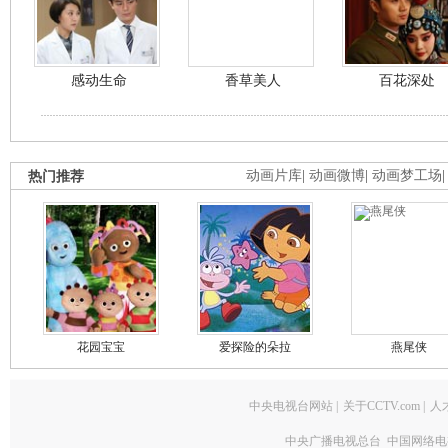
感动生命
香草美人
百花深处
热门推荐
动画片库
|
动画微博
|
动画梦工场
花园宝宝
爱探险的朵拉
燕尾侠
中央电视台网站
|
关于CCTV.com
|
人
中央广播电视总台 中国网络电