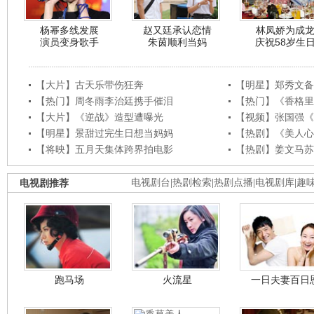
杨幂多线发展
赵又廷承认恋情
林凤娇为成
演员变身歌手
朱茵顺利当妈
庆祝58岁生
【大片】古天乐带伤狂奔
【明星】郑秀文备
【热门】周冬雨李治廷携手催泪
【热门】《香格里
【大片】《逆战》造型遭曝光
【视频】张国强《
【明星】景甜过完生日想当妈妈
【热剧】《美人心
【将映】五月天集体跨界拍电影
【热剧】姜文马苏
电视剧推荐
电视剧台
|
热剧检索
|
热剧点播
|
电视剧库
|
趣
跑马场
火流星
一日夫妻百日