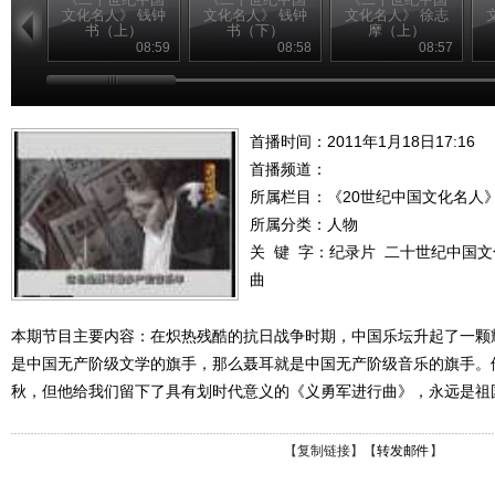
文化名人》 钱钟
文化名人》 钱钟
文化名人》 徐志
书（上）
书（下）
摩（上）
08:59
08:58
08:57
首播时间：2011年1月18日17:16
首播频道：
所属栏目：
《20世纪中国文化名人
所属分类：人物
关 键 字：
纪录片
二十世纪中国文
曲
本期节目主要内容：在炽热残酷的抗日战争时期，中国乐坛升起了一颗耀
是中国无产阶级文学的旗手，那么聂耳就是中国无产阶级音乐的旗手。
秋，但他给我们留下了具有划时代意义的《义勇军进行曲》，永远是祖
【
复制链接
】【
转发邮件
】