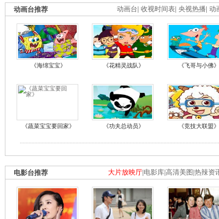
动画台推荐
动画台
|
收视时间表
|
央视热播
|
动
《海绵宝宝》
《花精灵战队》
《飞哥与小佛
《蔬菜宝宝要回家》
《功夫总动员》
《竞技大联盟
电影台推荐
大片放映厅
|
电影库
|
高清美图
|
热辣资