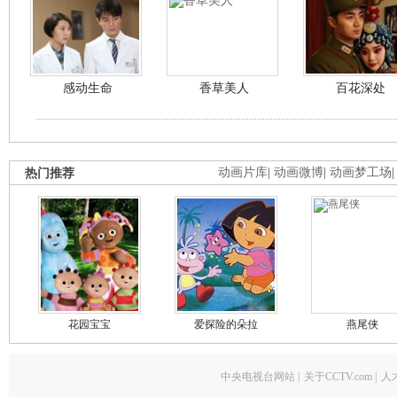
感动生命
香草美人
百花深处
热门推荐
动画片库
|
动画微博
|
动画梦工场
花园宝宝
爱探险的朵拉
燕尾侠
中央电视台网站
|
关于CCTV.com
|
人