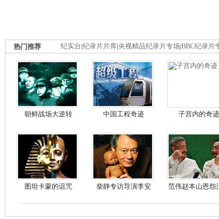
热门推荐
纪实台
|
纪录片片库
|
央视精品纪录片专场
|
BBC纪录片
朝鲜战场大逆转
中国工程奇迹
子宫内的奇
图坦卡蒙的诅咒
柴静专访导演李安
范伟赵本山恩怨