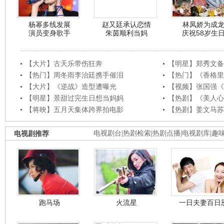
杨幂多线发展
赵又廷承认恋情
林凤娇为成
演员变身歌手
朱茵顺利当妈
庆祝58岁生
【大片】古天乐带伤狂奔
【明星】郑秀文备
【热门】周冬雨李治廷携手催泪
【热门】《香格里
【大片】《逆战》造型遭曝光
【视频】张国强《
【明星】景甜过完生日想当妈妈
【热剧】《美人心
【将映】五月天集体跨界拍电影
【热剧】姜文马苏
电视剧推荐
电视剧台
|
热剧检索
|
热剧点播
|
电视剧库
|
趣
跑马场
火流星
一日夫妻百日