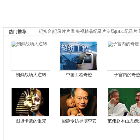
热门推荐
纪实台
|
纪录片片库
|
央视精品纪录片专场
|
BBC纪录片
朝鲜战场大逆转
中国工程奇迹
子宫内的奇
图坦卡蒙的诅咒
柴静专访导演李安
范伟赵本山恩怨