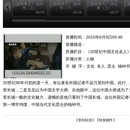
文化名人》 钱钟
文化名人》 钱钟
文化名人》 徐志
书（上）
书（下）
摩（上）
08:59
08:58
08:57
首播时间：2010年8月9日09:48
首播频道：
所属栏目：
《20世纪中国文化名人
所属分类：人物
关 键 字：
文化
名人
昆仑
钱钟书
20世纪90年代初的某一天，有位著名外国记者不远万里到中国。此行
里长城；二是见见以为中国文学大师。在他眼中，这位中国大师成为了
里长城一般的文化魅力，遗憾的是他只看到了中国长城。这位外国记者
第一博学鸿儒，中国当代文化昆仑的钱钟书。
【
复制链接
】【
转发邮件
】