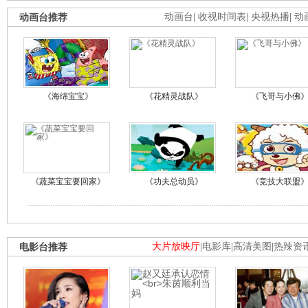
动画台推荐
动画台
|
收视时间表
|
央视热播
|
动
《海绵宝宝》
《花精灵战队》
《飞哥与小佛
《蔬菜宝宝要回家》
《功夫总动员》
《竞技大联盟
电影台推荐
大片放映厅
|
电影库
|
高清美图
|
热辣资