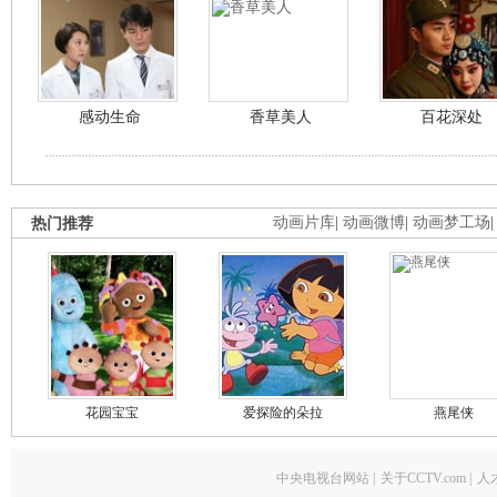
感动生命
香草美人
百花深处
热门推荐
动画片库
|
动画微博
|
动画梦工场
花园宝宝
爱探险的朵拉
燕尾侠
中央电视台网站
|
关于CCTV.com
|
人