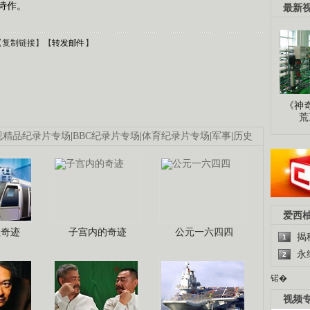
诗作。
最新
【
复制链接
】【
转发邮件
】
《神
荒
视精品纪录片专场
|
BBC纪录片专场
|
体育纪录片专场
|
军事
|
历史
爱西
程奇迹
子宫内的奇迹
公元一六四四
揭
1
永
2
锘�
视频