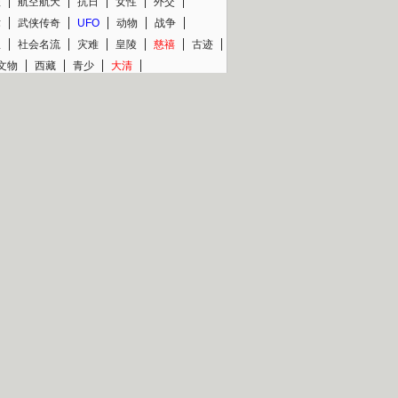
程
航空航天
抗日
女性
外交
术
武侠传奇
UFO
动物
战争
星
社会名流
灾难
皇陵
慈禧
古迹
文物
西藏
青少
大清
片热映专场
更多
BC纪录片专场
央视精品纪录片