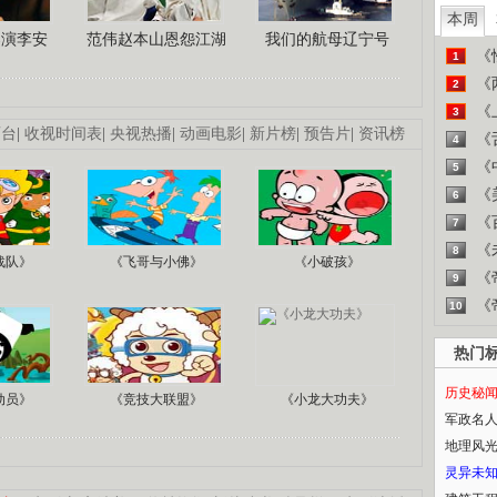
本周
导演李安
范伟赵本山恩怨江湖
我们的航母辽宁号
《
1
《
2
《
3
画台
|
收视时间表
|
央视热播
|
动画电影
|
新片榜
|
预告片
|
资讯榜
《
4
《
5
《
6
《
7
《
8
战队》
《飞哥与小佛》
《小破孩》
《
9
《
10
热门
历史秘
动员》
《竞技大联盟》
《小龙大功夫》
军政名
地理风
灵异未