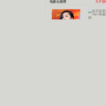
电影台推荐
大片放
杨幂多线发展
赵又廷承
演员变身歌手
朱茵顺
【大片】古天乐带伤狂奔
【热门】周冬雨李治廷携手催泪
【大片】《逆战》造型遭曝光
【明星】景甜过完生日想当妈妈
【将映】五月天集体跨界拍电影
电视剧推荐
电视剧台
|
热