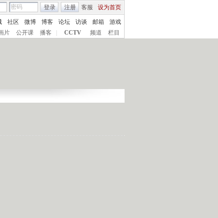
登录
注册
客服
设为首页
城
社区
微博
博客
论坛
访谈
邮箱
游戏
画片
公开课
播客
|
CCTV
频道
栏目