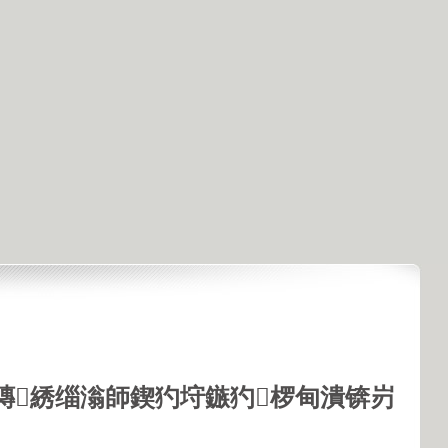
鏄綉缁滃師鍥犳垨鏃犳椤甸潰锛岃