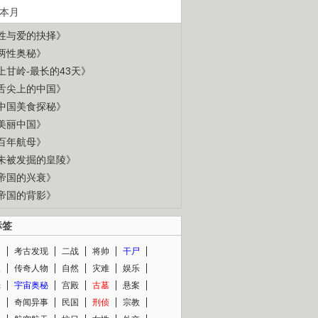
本月
性与爱的抉择》
两性奥秘》
上甘岭-最长的43天》
舌尖上的中国》
中国美食探秘》
美丽中国》
百年航母》
未被发掘的皇陵》
帝国的兴衰》
帝国的背影》
标签
闻
考古发现
二战
将帅
干尸
人
传奇人物
自然
灾难
娱乐
光
宇宙奥秘
宫殿
古墓
悬案
知
奇闻异事
民国
刑侦
宗教