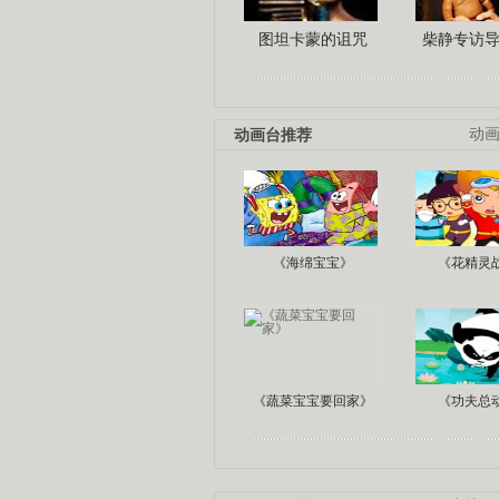
图坦卡蒙的诅咒
柴静专访
动画台推荐
动
《海绵宝宝》
《花精灵
《蔬菜宝宝要回家》
《功夫总