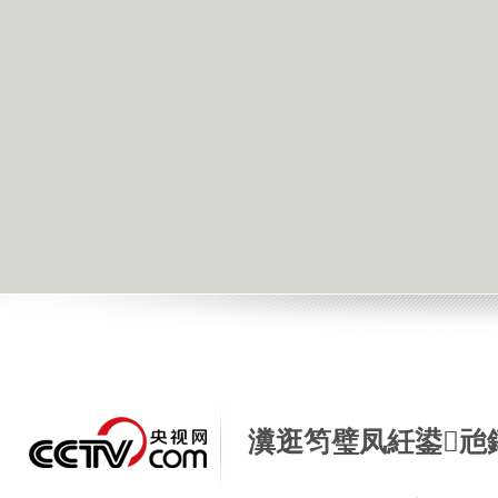
瀵逛笉璧凤紝鍙兘