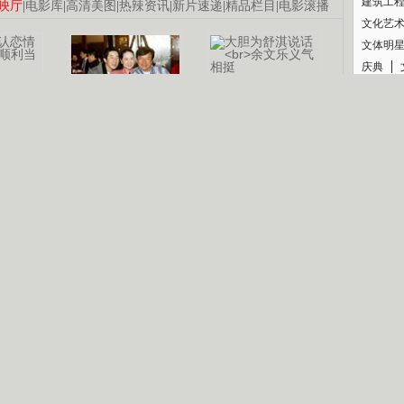
建筑工
映厅
|
电影库
|
高清美图
|
热辣资讯
|
新片速递
|
精品栏目
|
电影滚播
文化艺
文体明
庆典
纪录
认恋情
林凤娇为成龙
大胆为舒淇说话
利当妈
庆祝58岁生日
余文乐义气相挺
【明星】郑秀文备嫁衣等求婚
【热门】《香格里拉》全集在线看
【视频】张国强《王海涛今年41》
B
【热剧】《美人心计》在线观看
【热剧】姜文马苏《女人如花》全集
锘�
剧检索
|
热剧点播
|
电视剧库
|
趣味策划
|
CCTV-8官网
|
影视同期声