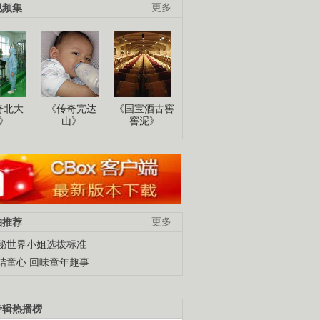
视频集
更多
奇北大
《传奇完达
《国宝酒古窖
》
山》
窖泥》
柚推荐
更多
秘世界小姐选拔标准
结童心 回味童年趣事
专辑热播榜