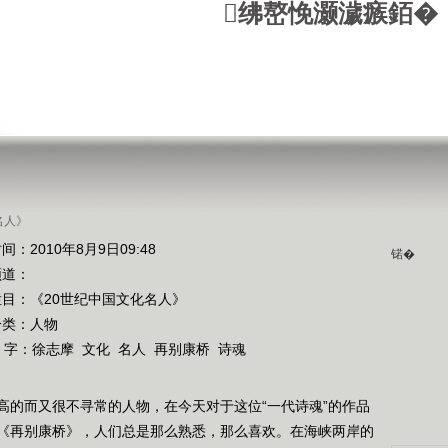
绋嶅悗灏濊瘯銆�
名人》
间：2010年8月9日09:48
锘�
频道：
栏目：
《20世纪中国文化名人》
分类：人物
 字：
徐志摩
文化
名人
再别康桥
诗魂
高的而又很不寻常的人物，在今天对于这位“一代诗魂”的作品
《再别康桥》，人们总是那么熟悉，那么喜欢。在海峡两岸的