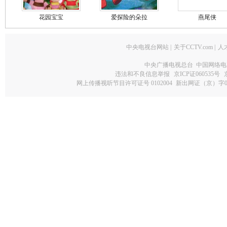
花园宝宝
爱探险的朵拉
燕尾侠
中央电视台网站
|
关于CCTV.com
|
人
中央广播电视总台 中国网络电
违法和不良信息举报
京ICP证060535号
网上传播视听节目许可证号 0102004
新出网证（京）字0