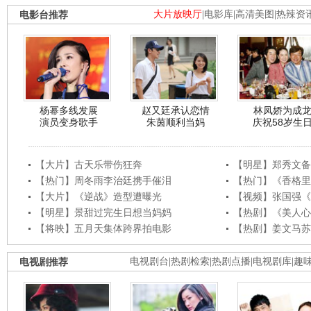
电影台推荐
大片放映厅
|
电影库
|
高清美图
|
热辣资
杨幂多线发展
赵又廷承认恋情
林凤娇为成
演员变身歌手
朱茵顺利当妈
庆祝58岁生
【大片】古天乐带伤狂奔
【明星】郑秀文备
【热门】周冬雨李治廷携手催泪
【热门】《香格里
【大片】《逆战》造型遭曝光
【视频】张国强《
【明星】景甜过完生日想当妈妈
【热剧】《美人心
【将映】五月天集体跨界拍电影
【热剧】姜文马苏
电视剧推荐
电视剧台
|
热剧检索
|
热剧点播
|
电视剧库
|
趣