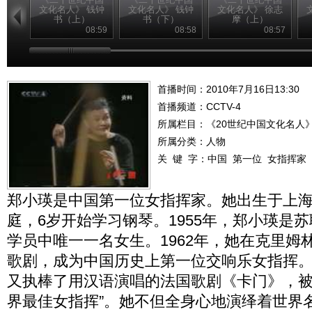
文化名人》 钱钟
文化名人》 钱钟
文化名人》 徐志
书（上）
书（下）
摩（上）
08:59
08:58
08:57
首播时间：2010年7月16日13:30
首播频道：
CCTV-4
所属栏目：
《20世纪中国文化名人
所属分类：人物
关 键 字：
中国
第一位
女指挥家
郑小瑛是中国第一位女指挥家。她出生于上
庭，6岁开始学习钢琴。1955年，郑小瑛是
学员中唯一一名女生。1962年，她在克里姆
歌剧，成为中国历史上第一位交响乐女指挥。
又执棒了用汉语演唱的法国歌剧《卡门》，被
界最佳女指挥”。她不但全身心地演绎着世界