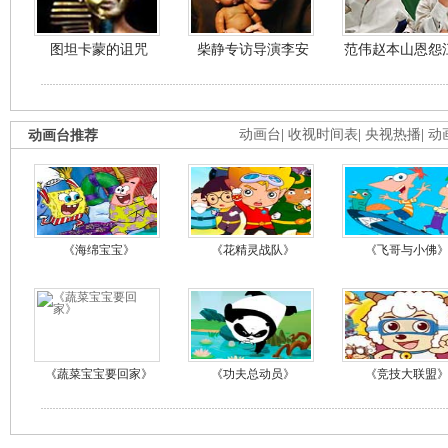
图坦卡蒙的诅咒
柴静专访导演李安
范伟赵本山恩怨
动画台推荐
动画台
|
收视时间表
|
央视热播
|
动
《海绵宝宝》
《花精灵战队》
《飞哥与小佛
《蔬菜宝宝要回家》
《功夫总动员》
《竞技大联盟