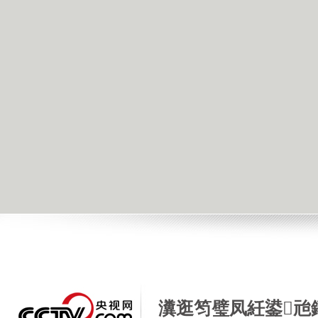
瀵逛笉璧凤紝鍙兘