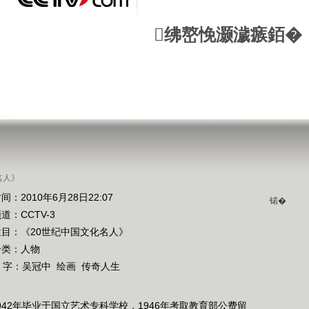
绋嶅悗灏濊瘯銆�
名人》
间：2010年6月28日22:07
锘�
频道：
CCTV-3
栏目：
《20世纪中国文化名人》
分类：人物
 字：
吴冠中
绘画
传奇人生
942年毕业于国立艺术专科学校，1946年考取教育部公费留