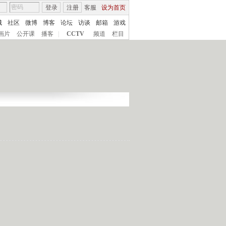
登录
注册
客服
设为首页
城
社区
微博
博客
论坛
访谈
邮箱
游戏
画片
公开课
播客
|
CCTV
频道
栏目