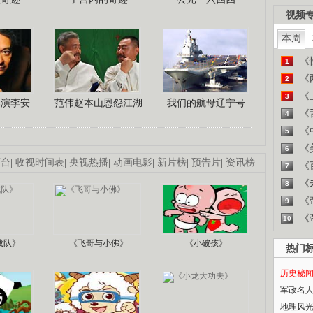
视频
本周
《
1
《
2
《
3
导演李安
范伟赵本山恩怨江湖
我们的航母辽宁号
《
4
《
5
《
6
画台
|
收视时间表
|
央视热播
|
动画电影
|
新片榜
|
预告片
|
资讯榜
《
7
《
8
《
9
《
10
战队》
《飞哥与小佛》
《小破孩》
热门
历史秘
军政名
地理风