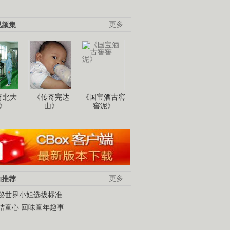
视频集
更多
奇北大
《传奇完达
《国宝酒古窖
》
山》
窖泥》
柚推荐
更多
秘世界小姐选拔标准
结童心 回味童年趣事