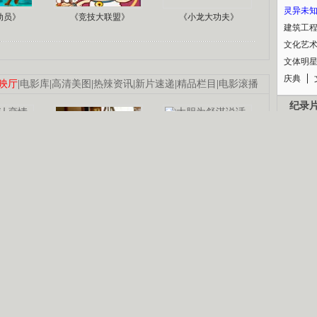
灵异未
动员》
《竞技大联盟》
《小龙大功夫》
建筑工
文化艺
文体明
庆典
映厅
|
电影库
|
高清美图
|
热辣资讯
|
新片速递
|
精品栏目
|
电影滚播
纪录
认恋情
林凤娇为成龙
大胆为舒淇说话
利当妈
庆祝58岁生日
余文乐义气相挺
B
【明星】郑秀文备嫁衣等求婚
【热门】《香格里拉》全集在线看
锘�
【视频】张国强《王海涛今年41》
【热剧】《美人心计》在线观看
【热剧】姜文马苏《女人如花》全集