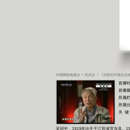
中国网络电视台
>
纪实台
>
《20世纪中国文化
首播时
首播
所属
所属
关 键
吴冠中，1919年出生于江苏省宜兴县。1