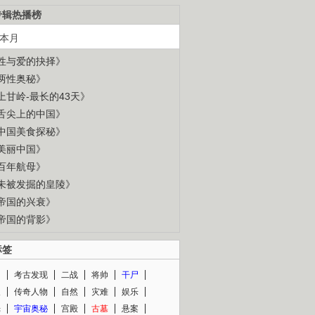
专辑热播榜
本月
性与爱的抉择》
两性奥秘》
上甘岭-最长的43天》
舌尖上的中国》
中国美食探秘》
美丽中国》
百年航母》
未被发掘的皇陵》
帝国的兴衰》
帝国的背影》
标签
闻
考古发现
二战
将帅
干尸
人
传奇人物
自然
灾难
娱乐
光
宇宙奥秘
宫殿
古墓
悬案