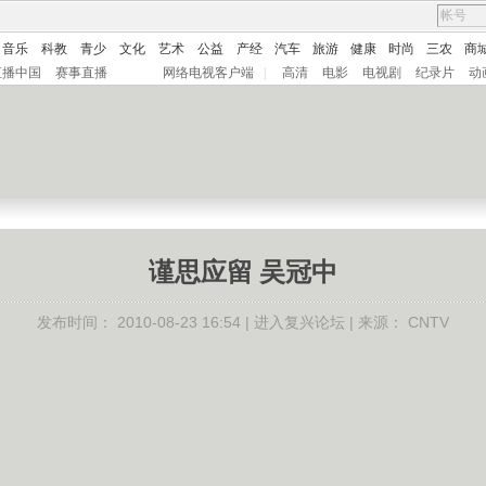
音乐
科教
青少
文化
艺术
公益
产经
汽车
旅游
健康
时尚
三农
商
直播中国
赛事直播
网络电视客户端
|
高清
电影
电视剧
纪录片
动
谨思应留 吴冠中
发布时间：
2010-08-23 16:54 |
进入复兴论坛
| 来源：
CNTV