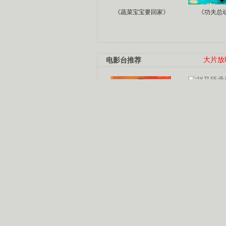
《蔬菜宝宝要回家》
《功夫总
电影台推荐
大片放
杨幂多线发展
赵又廷承
演员变身歌手
朱茵顺
【大片】古天乐带伤狂奔
【热门】周冬雨李治廷携手催泪
【大片】《逆战》造型遭曝光
【明星】景甜过完生日想当妈妈
【将映】五月天集体跨界拍电影