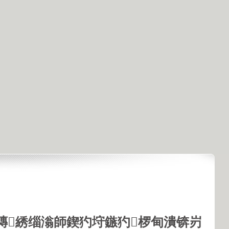
鏄綉缁滃師鍥犳垨鏃犳椤甸潰锛岃