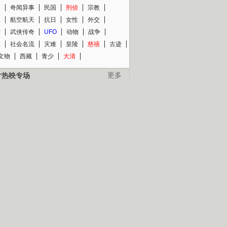
知
奇闻异事
民国
刑侦
宗教
程
航空航天
抗日
女性
外交
术
武侠传奇
UFO
动物
战争
星
社会名流
灾难
皇陵
慈禧
古迹
文物
西藏
青少
大清
片热映专场
更多
BC纪录片专场
央视精品纪录片