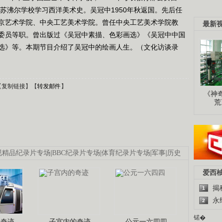
随苏沸尔学校学习西洋美术史。吴冠中1950年秋返国。先后任
京艺术学院、中央工艺美术学院。曾任中央工艺美术学院教
最新
委员等职。曾出版过《吴冠中素描、色彩画选》《吴冠中中国
选》等。本期节目介绍了吴冠中的绘画人生。（文化访谈录
【
复制链接
】【
转发邮件
】
《神
荒
视精品纪录片专场
|
BBC纪录片专场
|
体育纪录片专场
|
军事
|
历史
爱西
揭
1
永
2
锘�
程奇迹
子宫内的奇迹
公元一六四四