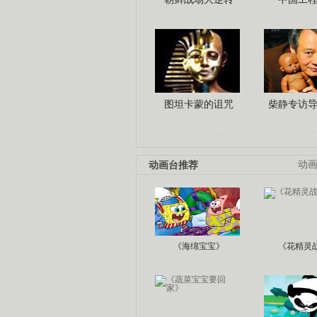
图坦卡蒙的诅咒
柴静专访
动画台推荐
动
《海绵宝宝》
《花精灵