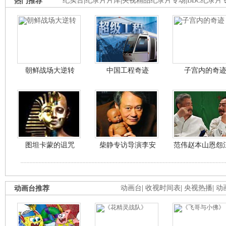
热门推荐
纪实台
|
纪录片片库
|
央视精品纪录片专场
|
BBC纪录片
朝鲜战场大逆转
中国工程奇迹
子宫内的奇
图坦卡蒙的诅咒
柴静专访导演李安
范伟赵本山恩怨
动画台推荐
动画台
|
收视时间表
|
央视热播
|
动