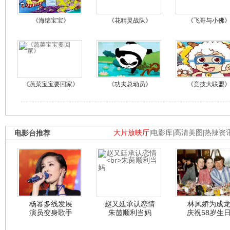
《海绵宝宝》
《花精灵战队》
《飞哥与小佛
《蔬菜宝宝要回家》
《功夫总动员》
《竞技大联盟
电影台推荐
大片放映厅
|
电影库
|
高清美图
|
热辣资
杨幂多线发展
赵又廷承认恋情
林凤娇为成
演员变身歌手
朱茵顺利当妈
庆祝58岁生