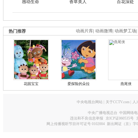
感动生命
香草美人
百花深处
热门推荐
动画片库
|
动画微博
|
动画梦工场
花园宝宝
爱探险的朵拉
燕尾侠
中央电视台网站
|
关于CCTV.com
|
人
中央广播电视总台 中国网络电
违法和不良信息举报
京ICP证060535号
网上传播视听节目许可证号 0102004
新出网证（京）字0