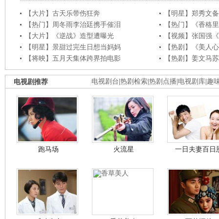
【大片】古天乐带伤狂奔
【明星】郑秀文备
【热门】周冬雨李治廷携手催泪
【热门】《香格里
【大片】《逆战》造型遭曝光
【视频】张国强《
【明星】景甜过完生日想当妈妈
【热剧】《美人心
【将映】五月天集体跨界拍电影
【热剧】姜文马苏
电视剧推荐
电视剧台
|
热剧检索
|
热剧点播
|
电视剧库
|
趣
跑马场
火流星
一日夫妻百日