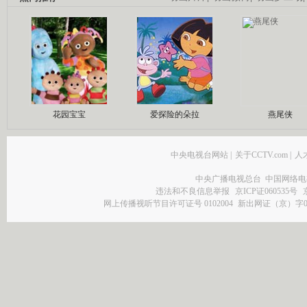
花园宝宝
爱探险的朵拉
燕尾侠
中央电视台网站
|
关于CCTV.com
|
人
中央广播电视总台 中国网络电
违法和不良信息举报
京ICP证060535号
网上传播视听节目许可证号 0102004
新出网证（京）字0