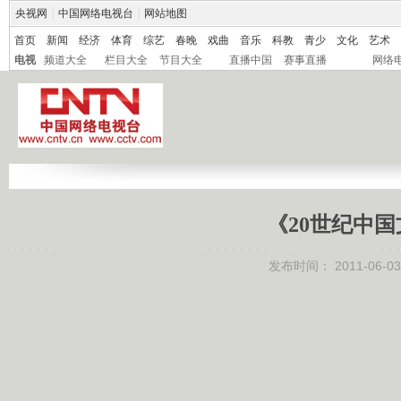
央视网
|
中国网络电视台
|
网站地图
首页
新闻
经济
体育
综艺
春晚
戏曲
音乐
科教
青少
文化
艺术
电视
频道大全
栏目大全
节目大全
直播中国
赛事直播
网络
《20世纪中
发布时间：
2011-06-03