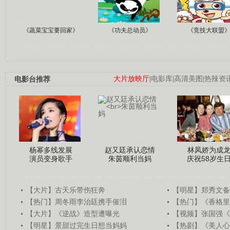
《蔬菜宝宝要回家》
《功夫总动员》
《竞技大联盟
电影台推荐
大片放映厅
|
电影库
|
高清美图
|
热辣资
杨幂多线发展
赵又廷承认恋情
林凤娇为成
演员变身歌手
朱茵顺利当妈
庆祝58岁生
【大片】古天乐带伤狂奔
【明星】郑秀文备
【热门】周冬雨李治廷携手催泪
【热门】《香格里
【大片】《逆战》造型遭曝光
【视频】张国强《
【明星】景甜过完生日想当妈妈
【热剧】《美人心