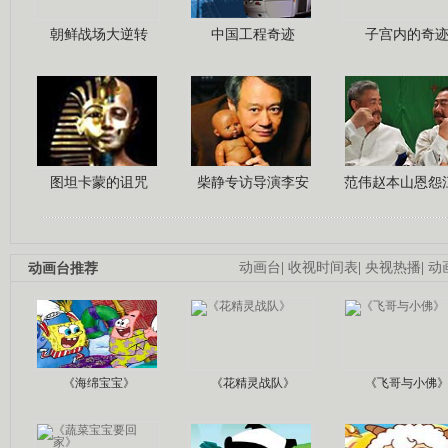
朝鲜战场大逆转
中国工程奇迹
子宫内的奇
图坦卡蒙的诅咒
柴静专访导演李安
范伟赵本山恩怨
动画台推荐
动画台
|
收视时间表
|
央视热播
|
动
《海绵宝宝》
《花精灵战队》
《飞哥与小佛