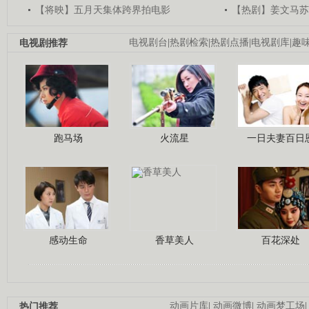
【将映】五月天集体跨界拍电影
【热剧】姜文马苏
电视剧推荐
电视剧台
|
热剧检索
|
热剧点播
|
电视剧库
|
趣
跑马场
火流星
一日夫妻百日
感动生命
香草美人
百花深处
热门推荐
动画片库
|
动画微博
|
动画梦工场