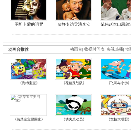
图坦卡蒙的诅咒
柴静专访导演李安
范伟赵本山恩怨
动画台推荐
动画台
|
收视时间表
|
央视热播
|
动
《海绵宝宝》
《花精灵战队》
《飞哥与小佛
《蔬菜宝宝要回家》
《功夫总动员》
《竞技大联盟