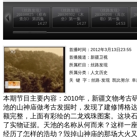
《丝路发现》
《丝路发现》
《丝路发现》
20110825 《察布
20120302 《木
20120208 《库尔
2
查尔》 第四集
垒》第一集
勒》第一集
14:27
14:27
14:53
首播时间：2012年3月13日23:55
首播频道：
新疆卫视
所属栏目：
丝路发现
所属分类：人文历史
关 键 字：
丝路·发现
凯比努尔
阜
本期节目主要内容：2010年，新疆文物考古
池的山神庙做考古发掘时，发现了建修博格
额完整，上面有彩绘的二龙戏珠图案。这块
了实物证据。天池的名称从何而来？这样一
经历了怎样的浩劫？毁掉山神庙的那场大火