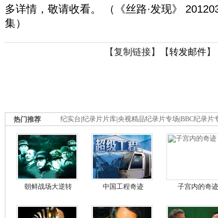
多详情，敬请收看。 （《丝路·发现》 20120
集）
【
复制链接
】【
转发邮件
】
热门推荐
纪实台
|
纪录片片库
|
央视精品纪录片专场
|
BBC纪录片
朝鲜战场大逆转
中国工程奇迹
子宫内的奇