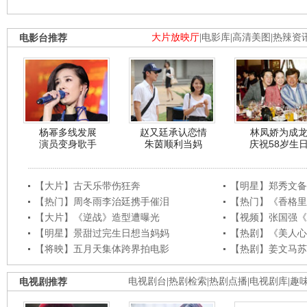
电影台推荐
大片放映厅
|
电影库
|
高清美图
|
热辣资
杨幂多线发展
赵又廷承认恋情
林凤娇为成
演员变身歌手
朱茵顺利当妈
庆祝58岁生
【大片】古天乐带伤狂奔
【明星】郑秀文备
【热门】周冬雨李治廷携手催泪
【热门】《香格里
【大片】《逆战》造型遭曝光
【视频】张国强《
【明星】景甜过完生日想当妈妈
【热剧】《美人心
【将映】五月天集体跨界拍电影
【热剧】姜文马苏
电视剧推荐
电视剧台
|
热剧检索
|
热剧点播
|
电视剧库
|
趣