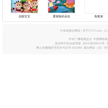
花园宝宝
爱探险的朵拉
燕尾侠
中央电视台网站
|
关于CCTV.com
|
人
中央广播电视总台 中国网络电
违法和不良信息举报
京ICP证060535号
网上传播视听节目许可证号 0102004
新出网证（京）字0