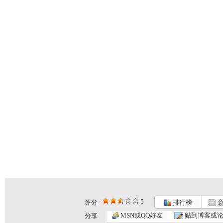
5
评分
排行榜
意
MSN或QQ好友
贴到博客或
分享