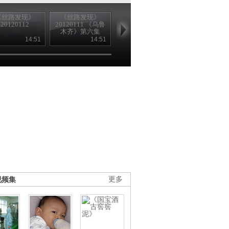
《丝路发现》
《丝路发现》
《丝路发现》
《丝路发现
20120112
20120111 《乌鲁
20120316 《阜
20120316 《
木齐》第六集
康》第七集
康》第八集
14:51
14:51
14:52
14
视频集
更多