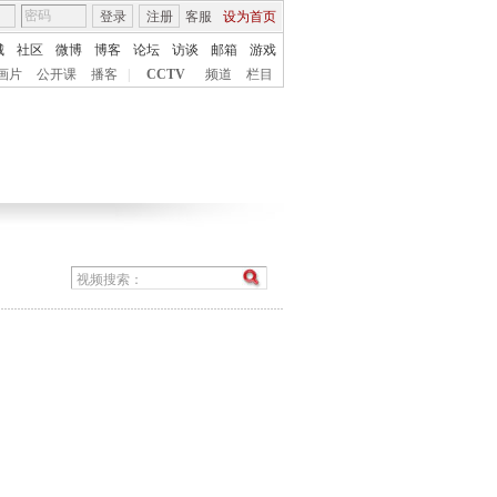
登录
注册
客服
设为首页
城
社区
微博
博客
论坛
访谈
邮箱
游戏
画片
公开课
播客
|
CCTV
频道
栏目