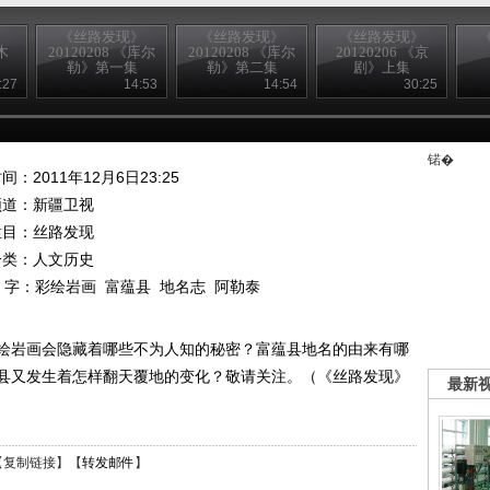
》
《丝路发现》
《丝路发现》
《丝路发现》
木
20120208 《库尔
20120208 《库尔
20120206 《京
勒》第一集
勒》第二集
剧》上集
:27
14:53
14:54
30:25
锘�
间：2011年12月6日23:25
频道：
新疆卫视
栏目：
丝路发现
分类：人文历史
 字：
彩绘岩画
富蕴县
地名志
阿勒泰
绘岩画会隐藏着哪些不为人知的秘密？富蕴县地名的由来有哪
县又发生着怎样翻天覆地的变化？敬请关注。（《丝路发现》
最新
【
复制链接
】【
转发邮件
】