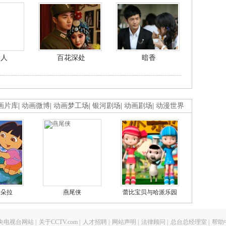
美人
百花深处
暗香
画片库
|
动画微博
|
动画梦工场
|
银河剧场
|
动画剧场
|
动漫世界
的朵拉
燕尾侠
蕾比宝贝与哈派乐园
央电视台网站
|
关于CCTV.com
|
人才招聘
|
网站声明
|
法律顾问
|
总台总经理室
|
帮助