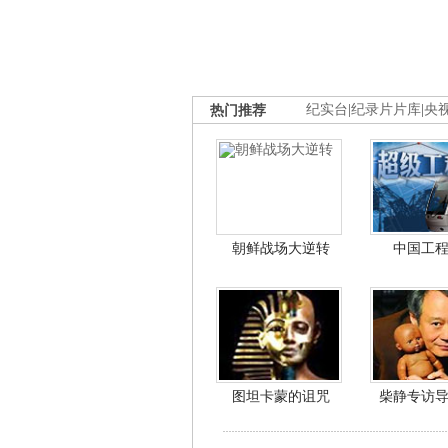
热门推荐
纪实台
|
纪录片片库
|
央
朝鲜战场大逆转
中国工
图坦卡蒙的诅咒
柴静专访