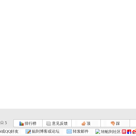
5
排行榜
意见反馈
顶
踩
N或QQ好友
贴到博客或论坛
转发邮件
转帖到社区