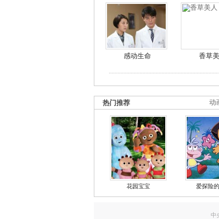
感动生命
香草
热门推荐
动
花园宝宝
爱探险
中