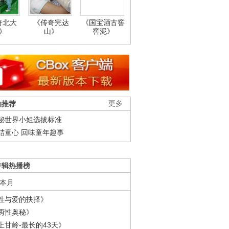
奇北大
《传奇完达
《国宝酒古窖
》
山》
窖泥》
柚推荐
更多
秘世界小姐选拔标准
结童心 回味童年趣事
专辑热播榜
本月
性与爱的抉择》
两性奥秘》
上甘岭-最长的43天》