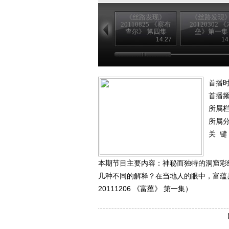
《丝路发现》
《丝路发现
20110825 《察布
20120302 《
查尔》 第四集
垒》第一集
14:27
14
首播时
首播
所属
所属
关 键
本期节目主要内容：神秘而独特的洞窟彩
几种不同的解释？在当地人的眼中，富蕴
20111206 《富蕴》 第一集）