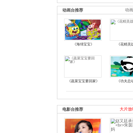
动画台推荐
动
《海绵宝宝》
《花精灵
《蔬菜宝宝要回家》
《功夫总
电影台推荐
大片放