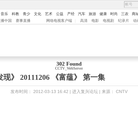
音乐
科教
青少
文化
艺术
公益
产经
汽车
旅游
健康
时尚
三农
商
直播中国
赛事直播
网络电视客户端
|
高清
电影
电视剧
纪录片
动
302 Found
CCTV_WebServer
现》 20111206 《富蕴》 第一集
发布时间：
2012-03-13 16:42 |
进入复兴论坛
| 来源：
CNTV