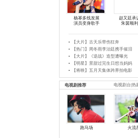
杨幂多线发展
赵又廷承
演员变身歌手
朱茵顺
【大片】古天乐带伤狂奔
【热门】周冬雨李治廷携手催泪
【大片】《逆战》造型遭曝光
【明星】景甜过完生日想当妈妈
【将映】五月天集体跨界拍电影
电视剧推荐
电视剧台
|
热
跑马场
火流