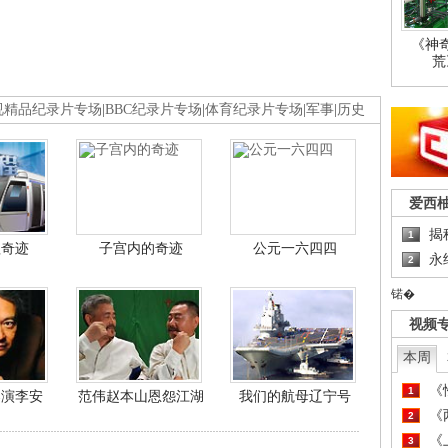
《神
荒
视精品纪录片专场
|
BBC纪录片专场
|
体育纪录片专场
|
军事
|
历史
爱西
揭
1
程奇迹
子宫内的奇迹
公元一六四四
永
2
锘�
视频
本周
《
1
导演李安
范伟赵本山恩怨江湖
我们的航母辽宁号
《
2
《
3