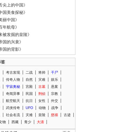
舌尖上的中国》
中国美食探秘》
美丽中国》
百年航母》
未被发掘的皇陵》
帝国的兴衰》
帝国的背影》
标签
闻
考古发现
二战
将帅
干尸
人
传奇人物
自然
灾难
娱乐
光
宇宙奥秘
宫殿
古墓
悬案
知
奇闻异事
民国
刑侦
宗教
程
航空航天
抗日
女性
外交
术
武侠传奇
UFO
动物
战争
星
社会名流
灾难
皇陵
慈禧
古迹
文物
西藏
青少
大清