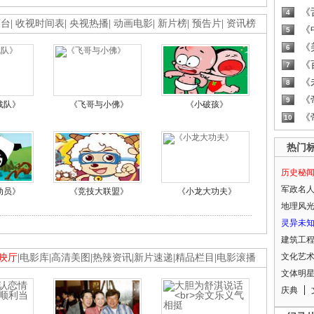
《
4
画台
|
收视时间表
|
央视热播
|
动画电影
|
新片榜
|
预告片
|
资讯榜
《
5
《
6
《
7
《
8
《
9
战队》
《飞哥与小佛》
《小破孩》
《
10
热门
历史秘
军政名
动员》
《竞技大联盟》
《小龙大功夫》
地理风
灵异未
建筑工
文化艺
映厅
|
电影库
|
高清美图
|
热辣资讯
|
新片速递
|
精品栏目
|
电影滚播
文体明
庆典