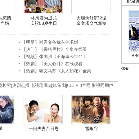
纪录
认恋情
林凤娇为成龙
大胆为舒淇说话
利当妈
庆祝58岁生日
余文乐义气相挺
【明星】郑秀文备嫁衣等求婚
【热门】《香格里拉》全集在线看
B
【视频】张国强《王海涛今年41》
【热剧】《美人心计》在线观看
锘�
【热剧】姜文马苏《女人如花》全集
剧检索
|
热剧点播
|
电视剧库
|
趣味策划
|
CCTV-8官网
|
影视同期声
星
一日夫妻百日恩
雪狼谷