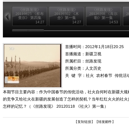
《丝路发现》
《丝路发现》
《丝路发现》
20110825 《察布
20120302 《木
20120208 《库尔
2
查尔》 第四集
垒》第一集
勒》第一集
14:27
14:27
14:53
首播时间：2012年1月18日20:25
首播频道：
新疆卫视
所属栏目：
丝路发现
所属分类：人文历史
关 键 字：
社火
农村春节
传统活
本期节目主要内容：作为中国春节的传统活动，社火自何时在新疆大规
的竞争又给社火在新疆的发展创造了怎样的契机？当年红红火火的社火
怎样的记忆？（《丝路发现》 20120118 《社火》第一集）
【
复制链接
】【
转发邮件
】