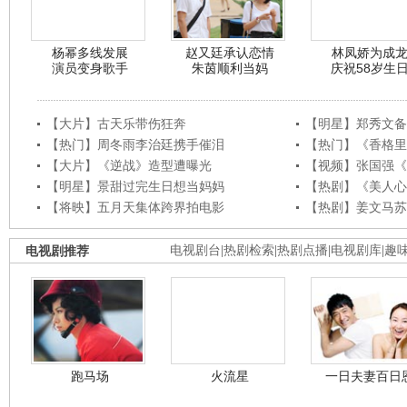
杨幂多线发展
赵又廷承认恋情
林凤娇为成
演员变身歌手
朱茵顺利当妈
庆祝58岁生
【大片】古天乐带伤狂奔
【明星】郑秀文备
【热门】周冬雨李治廷携手催泪
【热门】《香格里
【大片】《逆战》造型遭曝光
【视频】张国强《
【明星】景甜过完生日想当妈妈
【热剧】《美人心
【将映】五月天集体跨界拍电影
【热剧】姜文马苏
电视剧推荐
电视剧台
|
热剧检索
|
热剧点播
|
电视剧库
|
趣
跑马场
火流星
一日夫妻百日