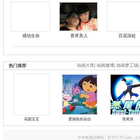
感动生命
香草美人
百花深处
热门推荐
动画片库
|
动画微博
|
动画梦工场
花园宝宝
爱探险的朵拉
燕尾侠
中央电视台网站
|
关于CCTV.com
|
人