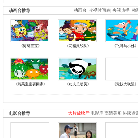
动画台推荐
动画台
|
收视时间表
|
央视热播
|
动
《海绵宝宝》
《花精灵战队》
《飞哥与小佛
《蔬菜宝宝要回家》
《功夫总动员》
《竞技大联盟
电影台推荐
大片放映厅
|
电影库
|
高清美图
|
热辣资