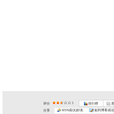
5
评分
排行榜
意
MSN或QQ好友
贴到博客或
分享