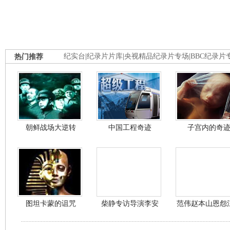
热门推荐
纪实台
|
纪录片片库
|
央视精品纪录片专场
|
BBC纪录片
朝鲜战场大逆转
中国工程奇迹
子宫内的奇
图坦卡蒙的诅咒
柴静专访导演李安
范伟赵本山恩怨