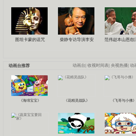
图坦卡蒙的诅咒
柴静专访导演李安
范伟赵本山恩怨
动画台推荐
动画台
|
收视时间表
|
央视热播
|
动
《海绵宝宝》
《花精灵战队》
《飞哥与小佛