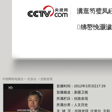
瀵逛笉璧凤
绋嶅悗灏
中国网络电视台
>
纪实台
>
丝路发现
首播时间：2012年3月3日17:29
首播频道：
新疆卫视
所属栏目：
丝路发现
所属分类：人文历史
关 键 字：
丝路发现
比努尔
京剧