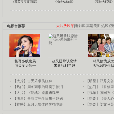
《蔬菜宝宝要回家》
《功夫总动员》
《竞技大联盟
电影台推荐
大片放映厅
|
电影库
|
高清美图
|
热辣资
杨幂多线发展
赵又廷承认恋情
林凤娇为成
演员变身歌手
朱茵顺利当妈
庆祝58岁生
【大片】古天乐带伤狂奔
【明星】郑秀文备
【热门】周冬雨李治廷携手催泪
【热门】《香格里
【大片】《逆战》造型遭曝光
【视频】张国强《
【明星】景甜过完生日想当妈妈
【热剧】《美人心
【将映】五月天集体跨界拍电影
【热剧】姜文马苏