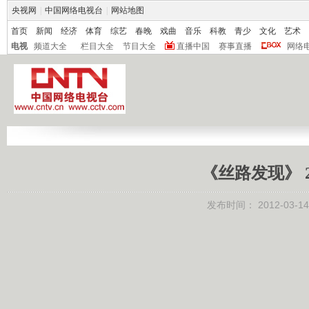
央视网
|
中国网络电视台
|
网站地图
首页
新闻
经济
体育
综艺
春晚
戏曲
音乐
科教
青少
文化
艺术
电视
频道大全
栏目大全
节目大全
直播中国
赛事直播
网络
《丝路发现》 2
发布时间：
2012-03-14