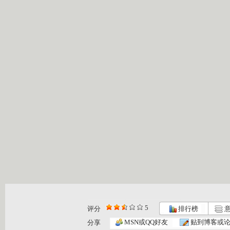
5
评分
排行榜
意
MSN或QQ好友
贴到博客或
分享