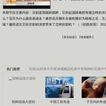
本期节目主要内容：京剧是我国的国粹，它的起源跟秦腔有着怎样的关
么？花旦为什么最容易成名？秦腔花旦魏长生被乾隆封为格格之后，又
城？徽班进京又给京剧的演变带来了怎样的契机？ （《丝路发现》 2012
【
复制链接
】【
转发邮件
】
热门推荐
纪实台
|
纪录片片库
|
央视精品纪录片专场
|
BBC纪录片
朝鲜战场大逆转
中国工程奇迹
子宫内的奇