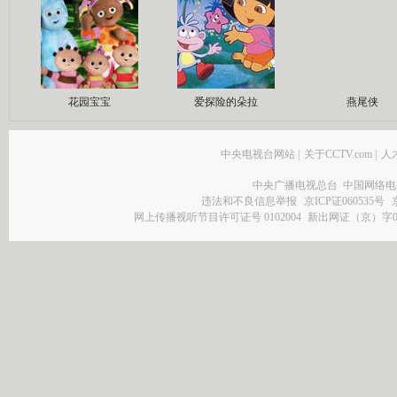
花园宝宝
爱探险的朵拉
燕尾侠
中央电视台网站
|
关于CCTV.com
|
人
中央广播电视总台 中国网络电
违法和不良信息举报
京ICP证060535号
网上传播视听节目许可证号 0102004
新出网证（京）字0