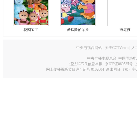
花园宝宝
爱探险的朵拉
燕尾侠
中央电视台网站
|
关于CCTV.com
|
人
中央广播电视总台 中国网络电
违法和不良信息举报
京ICP证060535号
网上传播视听节目许可证号 0102004
新出网证（京）字0