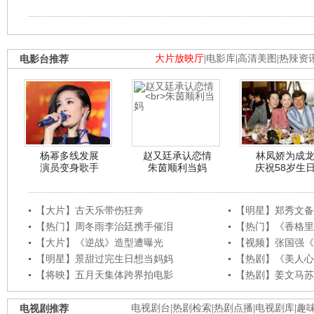
电影台推荐
大片放映厅
|
电影库
|
高清美图
|
热辣资
杨幂多线发展
赵又廷承认恋情
林凤娇为成
演员变身歌手
朱茵顺利当妈
庆祝58岁生
【大片】古天乐带伤狂奔
【明星】郑秀文备
【热门】周冬雨李治廷携手催泪
【热门】《香格里
【大片】《逆战》造型遭曝光
【视频】张国强《
【明星】景甜过完生日想当妈妈
【热剧】《美人心
【将映】五月天集体跨界拍电影
【热剧】姜文马苏
电视剧推荐
电视剧台
|
热剧检索
|
热剧点播
|
电视剧库
|
趣