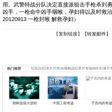
用。武警特战分队决定直接派狙击手枪杀刘
凶手，一枪命中凶手咽喉，孕妇得以及时救治
20120913 一枪封喉 解救孕妇）
【
复制链接
】【
转发邮件
】
热门推荐
纪实台
|
纪录片片库
|
央视精品纪录片专场
|
BBC纪录片
朝鲜战场大逆转
中国工程奇迹
子宫内的奇