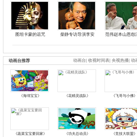
图坦卡蒙的诅咒
柴静专访导演李安
范伟赵本山恩怨
动画台推荐
动画台
|
收视时间表
|
央视热播
|
动
《海绵宝宝》
《花精灵战队》
《飞哥与小佛
《蔬菜宝宝要回家》
《功夫总动员》
《竞技大联盟