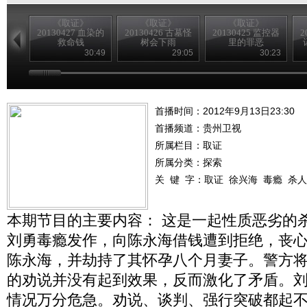
《取证》
《取证》
《取证》
20130427 血染的
20130426 古墓怪
20130425 监控器
2
救命钱
树会下雨
里的罪恶
30:49
29:05
30:23
首播时间：2012年9月13日23:30
首播频道：
贵州卫视
所属栏目：
取证
所属分类：探索
关 键 字：
取证
徐兴海
毒瘾
杀人
本期节目的主要内容： 这是一起性质恶劣的
刘勇毒瘾发作，向陈永海借钱遭到拒绝，丧
陈永海，并劫持了其怀孕八个月妻子。警方
的劝说并没有起到效果，反而激化了矛盾。
情况万分危急。劝说、谈判、强行突破都起