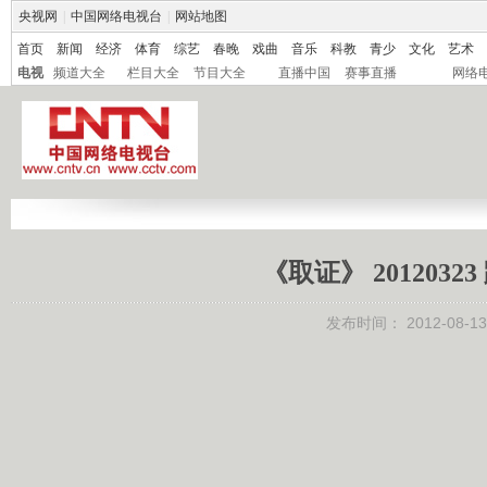
央视网
|
中国网络电视台
|
网站地图
首页
新闻
经济
体育
综艺
春晚
戏曲
音乐
科教
青少
文化
艺术
电视
频道大全
栏目大全
节目大全
直播中国
赛事直播
网络
《取证》 201203
发布时间：
2012-08-13