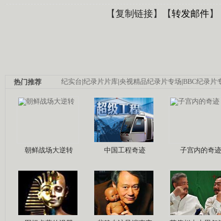
【
复制链接
】【
转发邮件
】
热门推荐
纪实台
|
纪录片片库
|
央视精品纪录片专场
|
BBC纪录片
朝鲜战场大逆转
中国工程奇迹
子宫内的奇