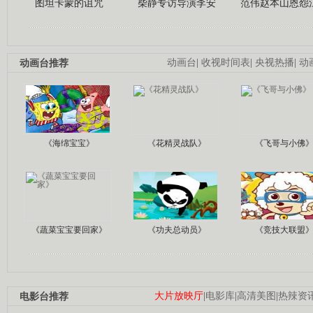
图坦卡蒙的诅咒
柴静专访导演李安
范伟赵本山恩怨
动画台推荐
动画台
|
收视时间表
|
央视热播
|
动
《海绵宝宝》
《花精灵战队》
《飞哥与小佛
《蔬菜宝宝要回家》
《功夫总动员》
《竞技大联盟
电影台推荐
大片放映厅
|
电影库
|
高清美图
|
热辣资