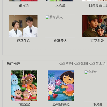
跑马场
火流星
一日夫妻百日
感动生命
香草美人
百花深处
热门推荐
动画片库
|
动画微博
|
动画梦工场
花园宝宝
爱探险的朵拉
燕尾侠