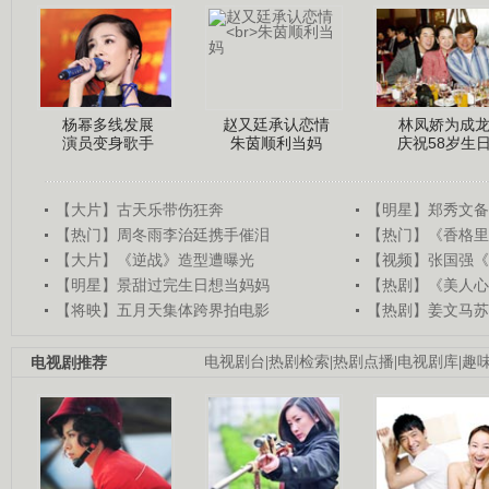
杨幂多线发展
赵又廷承认恋情
林凤娇为成
演员变身歌手
朱茵顺利当妈
庆祝58岁生
【大片】古天乐带伤狂奔
【明星】郑秀文备
【热门】周冬雨李治廷携手催泪
【热门】《香格里
【大片】《逆战》造型遭曝光
【视频】张国强《
【明星】景甜过完生日想当妈妈
【热剧】《美人心
【将映】五月天集体跨界拍电影
【热剧】姜文马苏
电视剧推荐
电视剧台
|
热剧检索
|
热剧点播
|
电视剧库
|
趣