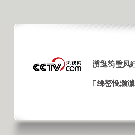
瀵逛笉璧凤
绋嶅悗灏