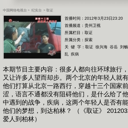
中国网络电视台
>
纪实台
>
取证
首播时间：2012年3月23日23:20
首播频道：
贵州卫视
所属栏目：
取证
所属分类：探索
关 键 字：
取证
徐兴海
谷岳
刘畅
乱
疾病
本期节目主要内容：很多人都向往环球旅行
又让许多人望而却步。两个北京的年轻人就
他们打算从北京一路西行，穿越十三个国家
涩，语言不通都没有阻碍他们，是什么给了
中遇到的战争，疾病，这两个年轻人是否有
他们的梦想，到达柏林？ （《取证》 201203
爱人到柏林）