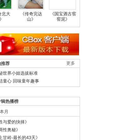
奇北大
《传奇完达
《国宝酒古窖
》
山》
窖泥》
柚推荐
更多
秘世界小姐选拔标准
结童心 回味童年趣事
专辑热播榜
本月
性与爱的抉择》
两性奥秘》
上甘岭-最长的43天》