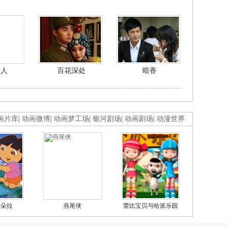
美人
百花深处
暗香
画片库
|
动画微博
|
动画梦工场
|
银河剧场
|
动画剧场
|
动漫世界
的朵拉
燕尾侠
蕾比宝贝与哈派乐园