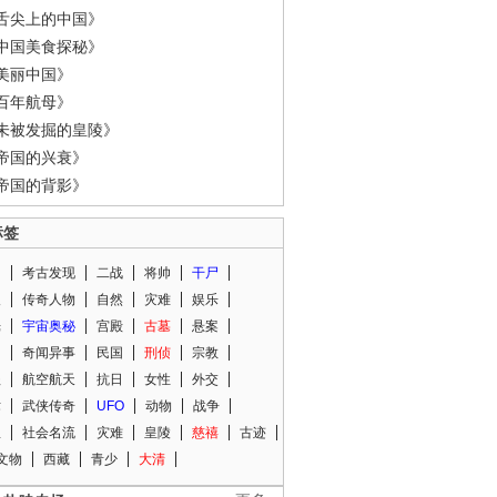
舌尖上的中国》
中国美食探秘》
美丽中国》
百年航母》
未被发掘的皇陵》
帝国的兴衰》
帝国的背影》
标签
闻
考古发现
二战
将帅
干尸
人
传奇人物
自然
灾难
娱乐
光
宇宙奥秘
宫殿
古墓
悬案
知
奇闻异事
民国
刑侦
宗教
程
航空航天
抗日
女性
外交
术
武侠传奇
UFO
动物
战争
星
社会名流
灾难
皇陵
慈禧
古迹
文物
西藏
青少
大清