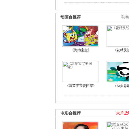
动画台推荐
动
《海绵宝宝》
《花精灵
《蔬菜宝宝要回家》
《功夫总
电影台推荐
大片放