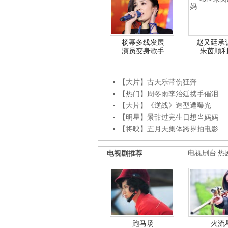
杨幂多线发展
赵又廷承
演员变身歌手
朱茵顺
【大片】古天乐带伤狂奔
【热门】周冬雨李治廷携手催泪
【大片】《逆战》造型遭曝光
【明星】景甜过完生日想当妈妈
【将映】五月天集体跨界拍电影
电视剧推荐
电视剧台
|
热
跑马场
火流