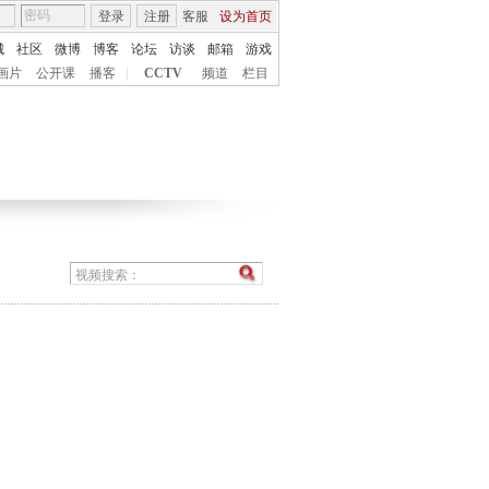
登录
注册
客服
设为首页
城
社区
微博
博客
论坛
访谈
邮箱
游戏
画片
公开课
播客
|
CCTV
频道
栏目