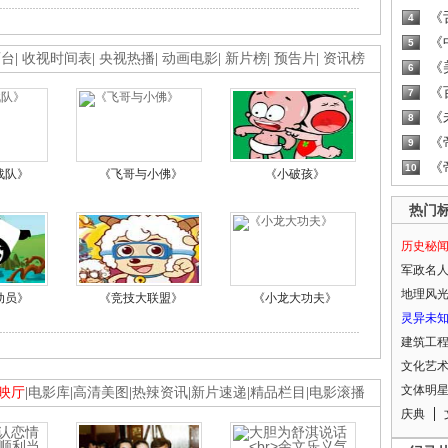
《
4
《
5
画台
|
收视时间表
|
央视热播
|
动画电影
|
新片榜
|
预告片
|
资讯榜
《
6
《
7
《
8
《
9
《
10
战队》
《飞哥与小佛》
《小破孩》
热门
历史秘
军政名
地理风
动员》
《竞技大联盟》
《小龙大功夫》
灵异未
建筑工
文化艺
文体明
映厅
|
电影库
|
高清美图
|
热辣资讯
|
新片速递
|
精品栏目
|
电影滚播
庆典