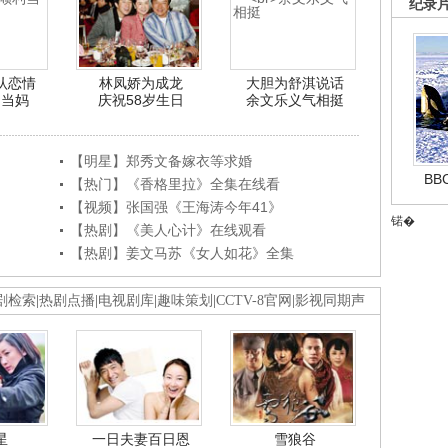
纪录
认恋情
林凤娇为成龙
大胆为舒淇说话
利当妈
庆祝58岁生日
余文乐义气相挺
【明星】郑秀文备嫁衣等求婚
B
【热门】《香格里拉》全集在线看
【视频】张国强《王海涛今年41》
锘�
【热剧】《美人心计》在线观看
【热剧】姜文马苏《女人如花》全集
剧检索
|
热剧点播
|
电视剧库
|
趣味策划
|
CCTV-8官网
|
影视同期声
星
一日夫妻百日恩
雪狼谷