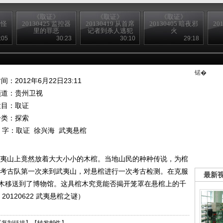
《取证》
《取证》
《取证》
墓怪
20130425 监控器
20130419 从首席
20130405 暗夜邪
20
里的罪恶
记者到杀人逃犯
火
:05
30:23
30:10
29:18
锘�
间：2012年6月22日23:11
频道：
贵州卫视
栏目：
取证
分类：探索
 字：
取证
徐兴海
武夷悬棺
武夷山上竟然放着大大小小的木棺。当地山民的种种传说，为棺
中国考古队第一次来到武夷山，对悬棺进行一次考古检测。在克服
最新
木移送到了博物馆。这具棺木究竟能否揭开笼罩在悬棺上的千
0120622 武夷悬棺之谜）