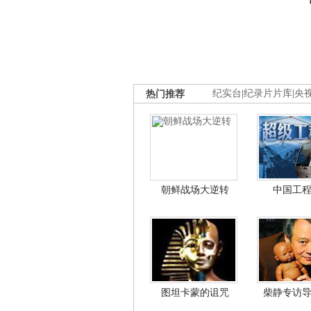
热门推荐
纪实台
|
纪录片片库
|
央
朝鲜战场大逆转
中国工
图坦卡蒙的诅咒
柴静专访