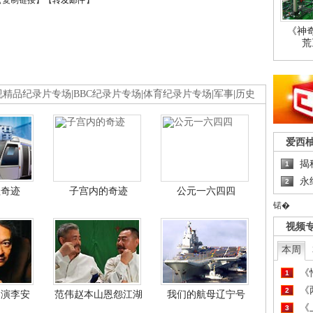
【
复制链接
】【
转发邮件
】
《神
荒
视精品纪录片专场
|
BBC纪录片专场
|
体育纪录片专场
|
军事
|
历史
爱西
揭
1
永
2
程奇迹
子宫内的奇迹
公元一六四四
锘�
视频
本周
《
1
《
2
导演李安
范伟赵本山恩怨江湖
我们的航母辽宁号
《
3