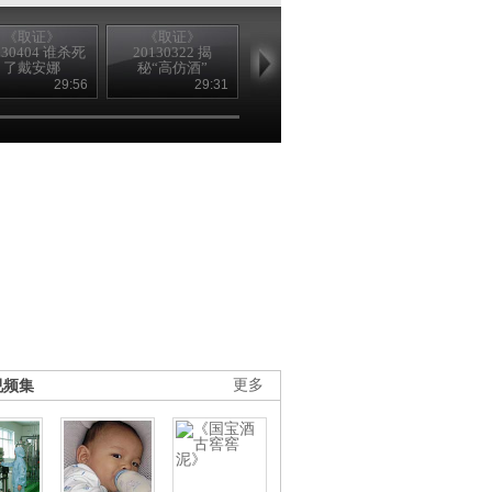
《取证》
《取证》
《取证》
《取证》
130404 谁杀死
20130322 揭
20130321 “羊
20130301 破
了戴安娜
秘“高仿酒”
肉”怎样人造的？
跷“无头”案
29:56
29:31
28:47
27
视频集
更多