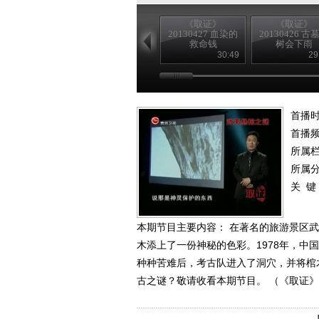
《取证》
《取证》
20130427 血染的
20130426 古
救命钱
树会下雨
30:49
29
首播时
首播
所属
所属
关 键
本期节目主要内容： 在著名的旅游景区
木添上了一份神秘的色彩。1978年，
种种苦难后，考古队进入了洞穴，并将棺
古之谜？敬请收看本期节目。 （《取证》 2