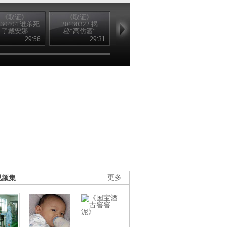
《取证》
《取证》
《取证》
《取证》
130404 谁杀死
20130322 揭
20130321 “羊
20130301 破
了戴安娜
秘“高仿酒”
肉”怎样人造的？
跷“无头”案
29:56
29:31
28:47
27
视频集
更多