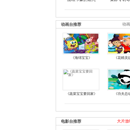
动画台推荐
动
《海绵宝宝》
《花精灵
《蔬菜宝宝要回家》
《功夫总
电影台推荐
大片放