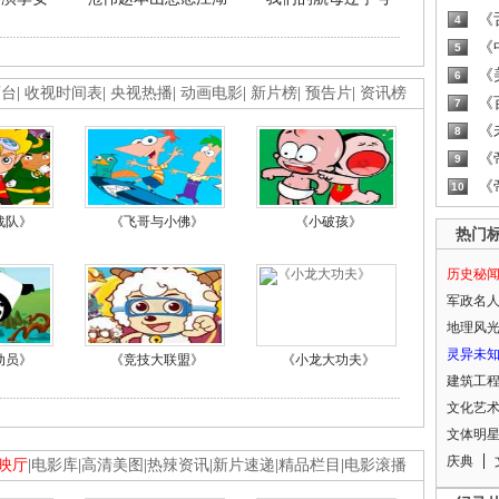
《
4
《
5
《
6
画台
|
收视时间表
|
央视热播
|
动画电影
|
新片榜
|
预告片
|
资讯榜
《
7
《
8
《
9
《
10
战队》
《飞哥与小佛》
《小破孩》
热门
历史秘
军政名
地理风
灵异未
动员》
《竞技大联盟》
《小龙大功夫》
建筑工
文化艺
文体明
庆典
映厅
|
电影库
|
高清美图
|
热辣资讯
|
新片速递
|
精品栏目
|
电影滚播