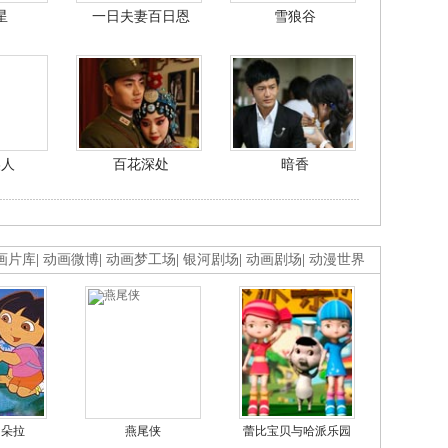
星
一日夫妻百日恩
雪狼谷
美人
百花深处
暗香
画片库
|
动画微博
|
动画梦工场
|
银河剧场
|
动画剧场
|
动漫世界
的朵拉
燕尾侠
蕾比宝贝与哈派乐园