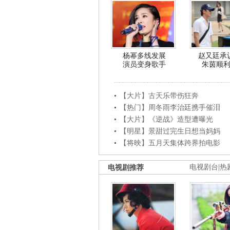
杨幂多线发展
赵又廷承
演员变身歌手
朱茵顺
【大片】古天乐带伤狂奔
【热门】周冬雨李治廷携手催泪
【大片】《逆战》造型遭曝光
【明星】景甜过完生日想当妈妈
【将映】五月天集体跨界拍电影
电视剧推荐
电视剧台
|
热