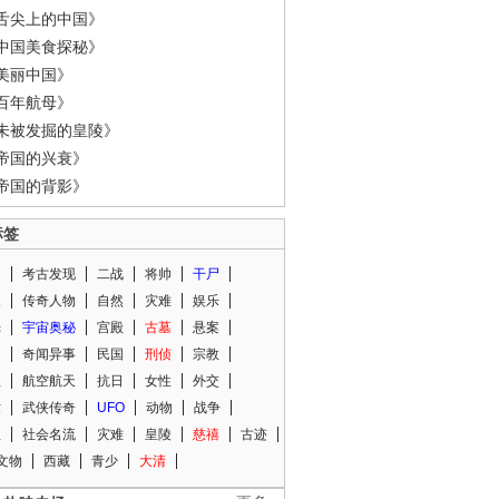
舌尖上的中国》
中国美食探秘》
美丽中国》
百年航母》
未被发掘的皇陵》
帝国的兴衰》
帝国的背影》
标签
闻
考古发现
二战
将帅
干尸
人
传奇人物
自然
灾难
娱乐
光
宇宙奥秘
宫殿
古墓
悬案
知
奇闻异事
民国
刑侦
宗教
程
航空航天
抗日
女性
外交
术
武侠传奇
UFO
动物
战争
星
社会名流
灾难
皇陵
慈禧
古迹
文物
西藏
青少
大清