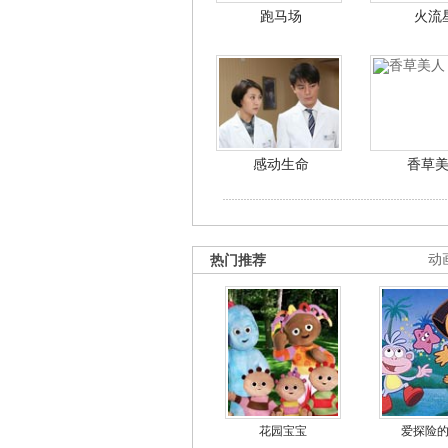
跑马场
火流
感动生命
香草
热门推荐
动
花园宝宝
爱探险