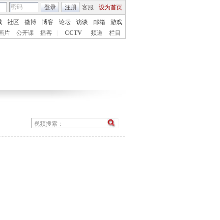
登录
注册
客服
设为首页
城
社区
微博
博客
论坛
访谈
邮箱
游戏
画片
公开课
播客
|
CCTV
频道
栏目