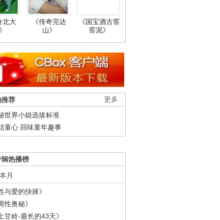
奇北大
《传奇完达
《国宝酒古窖
》
山》
窖泥》
柚推荐
更多
秘世界小姐选拔标准
结童心 回味童年趣事
专辑热播榜
本月
性与爱的抉择》
两性奥秘》
上甘岭-最长的43天》