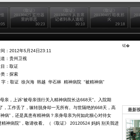
《取证》
《取证》
《取证》
墓怪
20130425 监控器
20130419 从首席
20130405 暗夜邪
20
里的罪恶
记者到杀人逃犯
火
:05
30:23
30:10
29:18
锘�
间：2012年5月24日23:11
频道：
贵州卫视
栏目：
取证
分类：探索
 字：
取证
徐兴海
韩越
华石林
精神病院
“被精神病”
母亲，上诉“被母亲强行关入精神病院长达668天”。入院期
了，工作丢了，辗转脱身却一无所有。与世隔绝的668天，高
最新
精神病”，还是真患有精神病？亲身母亲为何如此狠心对待女
神病院”，敬请收看。（《取证》 20120524 妈妈 别关我进