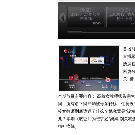
《取证》
《取证》
20130427 血染的
20130426 古
救命钱
树会下雨
30:49
29
首播时
首播
所属
所属
关 键
本期节目主要内容： 高校女教师状告亲生
间，所有名下财产均被母亲转移，住房没
校女教师到底遭遇了什么？她究竟是“被
儿？本期《取证》为您讲述“妈妈 别关我进精
精神病院）