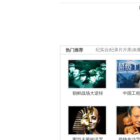
热门推荐
纪实台
|
纪录片片库
|
央
朝鲜战场大逆转
中国工
图坦卡蒙的诅咒
柴静专访