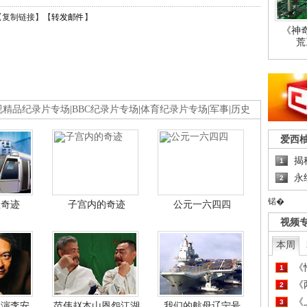
【
复制链接
】【
转发邮件
】
《神
荒
视精品纪录片专场
|
BBC纪录片专场
|
体育纪录片专场
|
军事
|
历史
爱西
揭
1
永
2
锘�
程奇迹
子宫内的奇迹
公元一六四四
视频
本周
《
1
《
2
《
3
导演李安
范伟赵本山恩怨江湖
我们的航母辽宁号