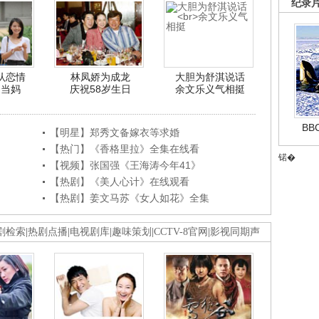
纪录
认恋情
林凤娇为成龙
大胆为舒淇说话
利当妈
庆祝58岁生日
余文乐义气相挺
B
【明星】郑秀文备嫁衣等求婚
【热门】《香格里拉》全集在线看
锘�
【视频】张国强《王海涛今年41》
【热剧】《美人心计》在线观看
【热剧】姜文马苏《女人如花》全集
剧检索
|
热剧点播
|
电视剧库
|
趣味策划
|
CCTV-8官网
|
影视同期声