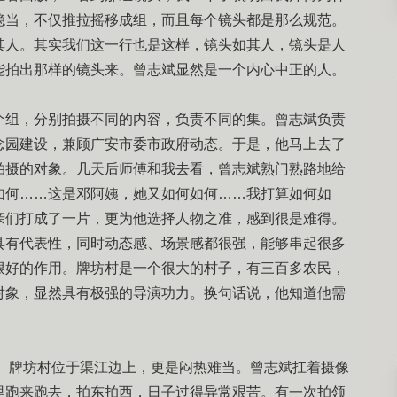
稳当，不仅推拉摇移成组，而且每个镜头都是那么规范。
其人。其实我们这一行也是这样，镜头如其人，镜头是人
能拍出那样的镜头来。曾志斌显然是一个内心中正的人。
个组，分别拍摄不同的内容，负责不同的集。曾志斌负责
念园建设，兼顾广安市委市政府动态。于是，他马上去了
拍摄的对象。几天后师傅和我去看，曾志斌熟门熟路地给
如何……这是邓阿姨，她又如何如何……我打算如何如
亲们打成了一片，更为他选择人物之准，感到很是难得。
具有代表性，同时动态感、场景感都很强，能够串起很多
很好的作用。牌坊村是一个很大的村子，有三百多农民，
对象，显然具有极强的导演功力。换句话说，他知道他需
热。牌坊村位于渠江边上，更是闷热难当。曾志斌扛着摄像
里跑来跑去，拍东拍西，日子过得异常艰苦。有一次拍领