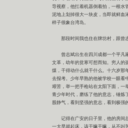
导视察，他扛着机器倒着拍，一根水
泥地上划掉很大一块皮，当即就鲜血
样子很象台湾岛。
那段时间我也住在牌坊村，跟曾
曾志斌出生在四川成都一个平凡家
文革，幼年的贫寒可想而知。穷人的
煤，干得动什么就干什么。十六岁那
去报考。少年早熟的他被学校一眼看
艰苦，举一把手枪站在太阳下面，一
青少年时代，磨练了他的意志，锤炼
股静气，看到坚强的意志，看到极强
记得在广安的日子里，他的房间
一大早就起床，该干嘛干嘛，从不叫