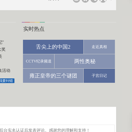
实时热点
”
舌尖上的中国2
走近真相
大奖
美
两性奥秘
CCTV纪录频道
集活动
雍正皇帝的三个谜团
子宫日记
我要纠错