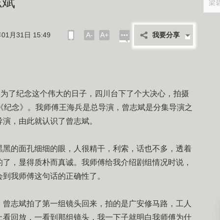
志斌
01月31日 15:49
A-
A+
我要分享
。为了纪念这个伟大的日子，四川台下了个大决心，拍摄
叫《纪念》。我师傅王海兵是总导演，曾志斌是分集导演之
导演，由此就认识了曾志斌。
黑黑的面孔细细的眼，人很精干，利索，话也不多，透着
的了，显得质朴而真诚。我师傅给我介绍剧组情况时说，
会到我师傅这句话的正确性了。
，曾志斌拍了第一组镜头回来，拍的是广安修马路，工人
上看回放，一看到那组镜头，我一下子就明白我师傅为什