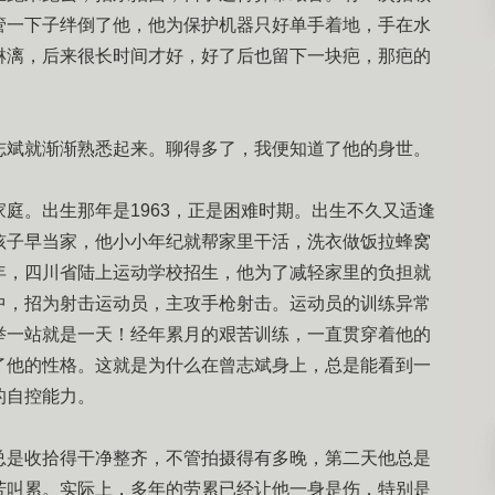
管一下子绊倒了他，他为保护机器只好单手着地，手在水
淋漓，后来很长时间才好，好了后也留下一块疤，那疤的
志斌就渐渐熟悉起来。聊得多了，我便知道了他的身世。
庭。出生那年是1963，正是困难时期。出生不久又适逢
孩子早当家，他小小年纪就帮家里干活，洗衣做饭拉蜂窝
年，四川省陆上运动学校招生，他为了减轻家里的负担就
中，招为射击运动员，主攻手枪射击。运动员的训练异常
举一站就是一天！经年累月的艰苦训练，一直贯穿着他的
了他的性格。这就是为什么在曾志斌身上，总是能看到一
的自控能力。
总是收拾得干净整齐，不管拍摄得有多晚，第二天他总是
苦叫累。实际上，多年的劳累已经让他一身是伤，特别是