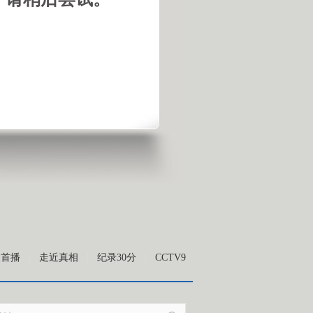
级首播
走近真相
纪录30分
CCTV9