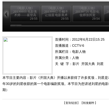
《电影人物》
《电影人物》
《电影人物》
20130809 电影美
20130802 巾帼不
20130726 电影化
2
术师——崔登高
让须眉 电影美术
妆师张邦宠
师——费兰馨
29:55
29:55
29:54
首播时间：2012年6月22日15:25
首播频道：
CCTV-6
所属栏目：
电影人物
所属分类：人物
关 键 字：
影片
开国大典
刘星
本节目主要内容：影片《开国大典》开播以来获得了许多奖项，刘星是
年30岁的刘星收获的第一个电影编剧奖项。本节目为您讲述刘星的电影生涯
期）
【
复制链接
】【
转发邮件
】