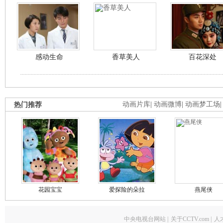
感动生命
香草美人
百花深处
热门推荐
动画片库
|
动画微博
|
动画梦工场
花园宝宝
爱探险的朵拉
燕尾侠
中央电视台网站
|
关于CCTV.com
|
人