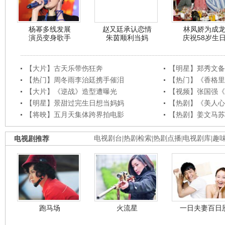
杨幂多线发展
赵又廷承认恋情
林凤娇为成
演员变身歌手
朱茵顺利当妈
庆祝58岁生
【大片】古天乐带伤狂奔
【明星】郑秀文备
【热门】周冬雨李治廷携手催泪
【热门】《香格里
【大片】《逆战》造型遭曝光
【视频】张国强《
【明星】景甜过完生日想当妈妈
【热剧】《美人心
【将映】五月天集体跨界拍电影
【热剧】姜文马苏
电视剧推荐
电视剧台
|
热剧检索
|
热剧点播
|
电视剧库
|
趣
跑马场
火流星
一日夫妻百日