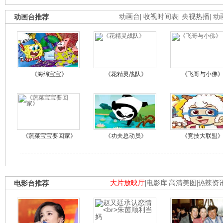
动画台推荐
动画台
|
收视时间表
|
央视热播
|
动
《海绵宝宝》
《花精灵战队》
《飞哥与小佛
《蔬菜宝宝要回家》
《功夫总动员》
《竞技大联盟
电影台推荐
大片放映厅
|
电影库
|
高清美图
|
热辣资