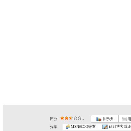
5
评分
排行榜
意
MSN或QQ好友
贴到博客或
分享