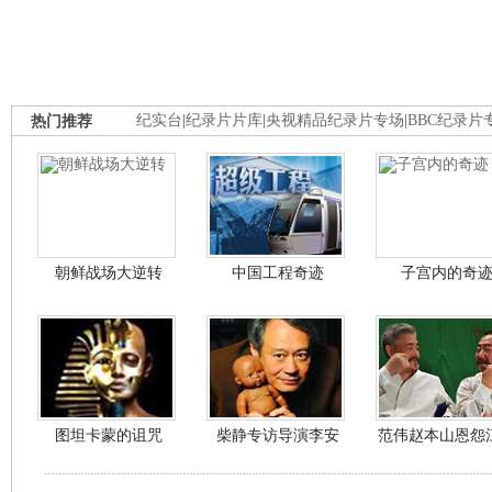
热门推荐
纪实台
|
纪录片片库
|
央视精品纪录片专场
|
BBC纪录片
朝鲜战场大逆转
中国工程奇迹
子宫内的奇
图坦卡蒙的诅咒
柴静专访导演李安
范伟赵本山恩怨