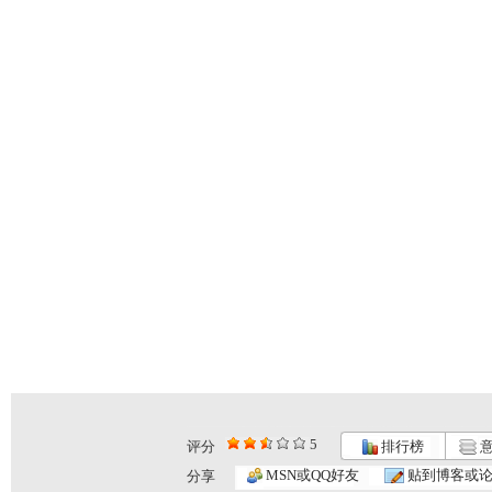
5
评分
排行榜
意
MSN或QQ好友
贴到博客或
分享