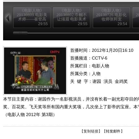
《电影人物》
《电影人物》
《电影人物》
20130809 电影美
20130802 巾帼不
20130726 电影化
2
术师——崔登高
让须眉 电影美术
妆师张邦宠
师——费兰馨
29:55
29:55
29:54
首播时间：2012年1月20日16:10
首播频道：
CCTV-6
所属栏目：
电影人物
所属分类：人物
关 键 字：
谢园
演员
金鸡奖
本节目主要内容：谢园作为一名影视演员，并没有长着一副光彩夺目的
奖、百花奖、飞天奖等所有国内重大奖项，几次坐上了影帝的宝座。本
（电影人物 2012年 第3期）
【
复制链接
】【
转发邮件
】