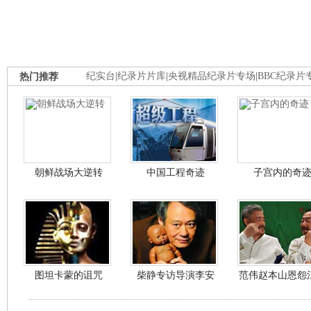
热门推荐
纪实台
|
纪录片片库
|
央视精品纪录片专场
|
BBC纪录片
朝鲜战场大逆转
中国工程奇迹
子宫内的奇
图坦卡蒙的诅咒
柴静专访导演李安
范伟赵本山恩怨