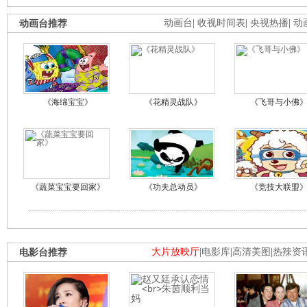
动画台推荐
动画台
|
收视时间表
|
央视热播
|
动
《海绵宝宝》
《花精灵战队》
《飞哥与小佛
《蔬菜宝宝要回家》
《功夫总动员》
《竞技大联盟
电影台推荐
大片放映厅
|
电影库
|
高清美图
|
热辣资