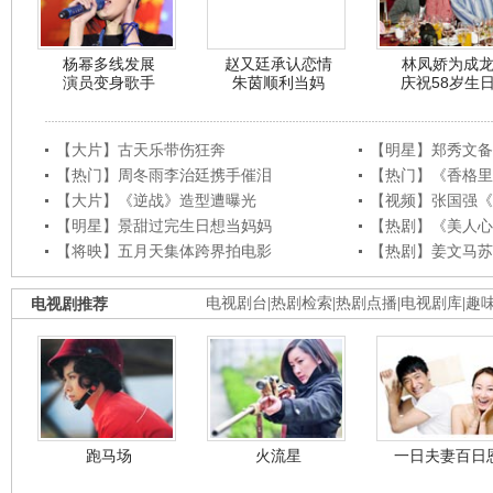
杨幂多线发展
赵又廷承认恋情
林凤娇为成
演员变身歌手
朱茵顺利当妈
庆祝58岁生
【大片】古天乐带伤狂奔
【明星】郑秀文备
【热门】周冬雨李治廷携手催泪
【热门】《香格里
【大片】《逆战》造型遭曝光
【视频】张国强《
【明星】景甜过完生日想当妈妈
【热剧】《美人心
【将映】五月天集体跨界拍电影
【热剧】姜文马苏
电视剧推荐
电视剧台
|
热剧检索
|
热剧点播
|
电视剧库
|
趣
跑马场
火流星
一日夫妻百日