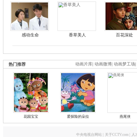
感动生命
香草美人
百花深处
热门推荐
动画片库
|
动画微博
|
动画梦工场
花园宝宝
爱探险的朵拉
燕尾侠
中央电视台网站
|
关于CCTV.com
|
人