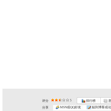
5
评分
排行榜
意
MSN或QQ好友
贴到博客或
分享