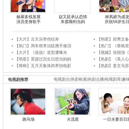
杨幂多线发展
赵又廷承认恋情
林凤娇为成
演员变身歌手
朱茵顺利当妈
庆祝58岁生
【大片】古天乐带伤狂奔
【明星】郑秀文备
【热门】周冬雨李治廷携手催泪
【热门】《香格里
【大片】《逆战》造型遭曝光
【视频】张国强《
【明星】景甜过完生日想当妈妈
【热剧】《美人心
【将映】五月天集体跨界拍电影
【热剧】姜文马苏
电视剧推荐
电视剧台
|
热剧检索
|
热剧点播
|
电视剧库
|
趣
跑马场
火流星
一日夫妻百日