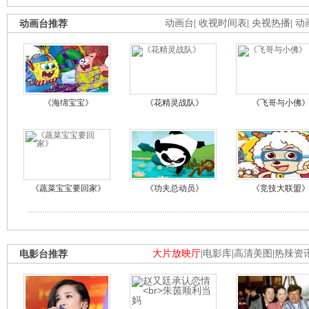
动画台推荐
动画台
|
收视时间表
|
央视热播
|
动
《海绵宝宝》
《花精灵战队》
《飞哥与小佛
《蔬菜宝宝要回家》
《功夫总动员》
《竞技大联盟
电影台推荐
大片放映厅
|
电影库
|
高清美图
|
热辣资