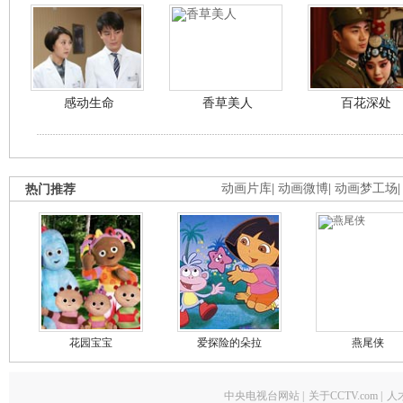
感动生命
香草美人
百花深处
热门推荐
动画片库
|
动画微博
|
动画梦工场
花园宝宝
爱探险的朵拉
燕尾侠
中央电视台网站
|
关于CCTV.com
|
人