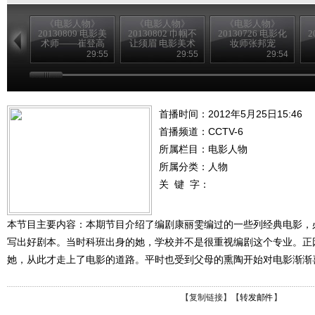
《电影人物》
《电影人物》
《电影人物》
20130809 电影美
20130802 巾帼不
20130726 电影化
2
术师——崔登高
让须眉 电影美术
妆师张邦宠
师——费兰馨
29:55
29:55
29:54
首播时间：2012年5月25日15:46
首播频道：
CCTV-6
所属栏目：
电影人物
所属分类：人物
关 键 字：
本节目主要内容：本期节目介绍了编剧康丽雯编过的一些列经典电影，
写出好剧本。当时科班出身的她，学校并不是很重视编剧这个专业。正
她，从此才走上了电影的道路。平时也受到父母的熏陶开始对电影渐渐
【
复制链接
】【
转发邮件
】