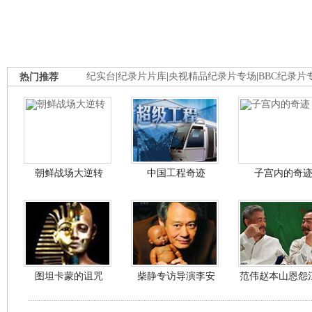
热门推荐
纪实台
|
纪录片片库
|
央视精品纪录片专场
|
BBC纪录片
朝鲜战场大逆转
中国工程奇迹
子宫内的奇
图坦卡蒙的诅咒
柴静专访导演李安
范伟赵本山恩怨