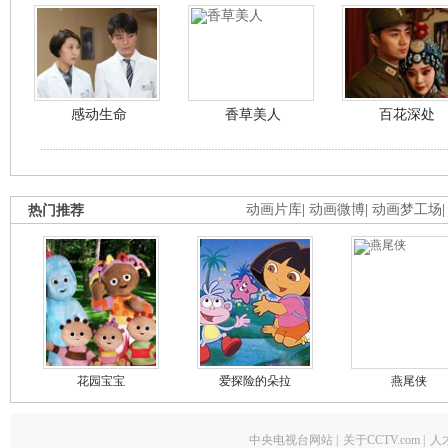
感动生命
香草美人
百花深处
热门推荐
动画片库
|
动画微博
|
动画梦工场
花园宝宝
爱探险的朵拉
燕尾侠
中央电视台网站
|
关于CCTV.com
|
人