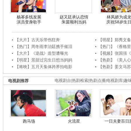
杨幂多线发展
赵又廷承认恋情
林凤娇为成
演员变身歌手
朱茵顺利当妈
庆祝58岁生
【大片】古天乐带伤狂奔
【明星】郑秀文备
【热门】周冬雨李治廷携手催泪
【热门】《香格里
【大片】《逆战》造型遭曝光
【视频】张国强《
【明星】景甜过完生日想当妈妈
【热剧】《美人心
【将映】五月天集体跨界拍电影
【热剧】姜文马苏
电视剧推荐
电视剧台
|
热剧检索
|
热剧点播
|
电视剧库
|
趣
跑马场
火流星
一日夫妻百日