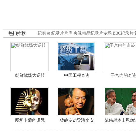
热门推荐
纪实台
|
纪录片片库
|
央视精品纪录片专场
|
BBC纪录片
朝鲜战场大逆转
中国工程奇迹
子宫内的奇
图坦卡蒙的诅咒
柴静专访导演李安
范伟赵本山恩怨