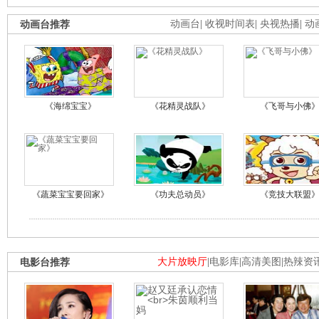
动画台推荐
动画台
|
收视时间表
|
央视热播
|
动
《海绵宝宝》
《花精灵战队》
《飞哥与小佛
《蔬菜宝宝要回家》
《功夫总动员》
《竞技大联盟
电影台推荐
大片放映厅
|
电影库
|
高清美图
|
热辣资