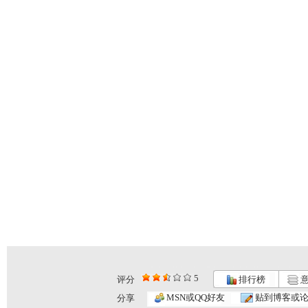
5
评分
排行榜
意
MSN或QQ好友
贴到博客或
分享