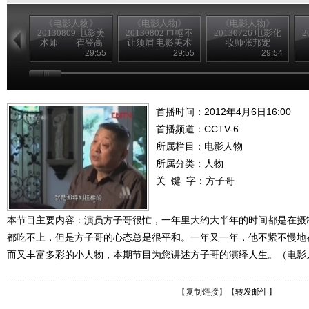
《电影人物》
《电影人物》
《电影人物》
20130809 电影美
20130802 巾帼不
20130726 电影化
2
术师——崔登高
让须眉 电影美术
妆师张邦宠
师——费兰馨
29:55
29:55
29:54
首播时间：2012年4月6日16:00
首播频道：
CCTV-6
所属栏目：
电影人物
所属分类：人物
关 键 字：
方子哥
本节目主要内容：演员方子哥很忙，一年里大约大半年的时间都是在摄
都吃不上，但是方子哥的心态总是很平和。一年又一年，他不紧不慢地
而又丰富多彩的小人物，本期节目为您讲述方子哥的演绎人生。（电影人物 
【
复制链接
】【
转发邮件
】