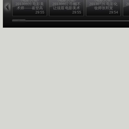
20130809 电影美
20130802 巾帼不
20130726 电影化
2
术师——崔登高
让须眉 电影美术
妆师张邦宠
师——费兰馨
29:55
29:55
29:54