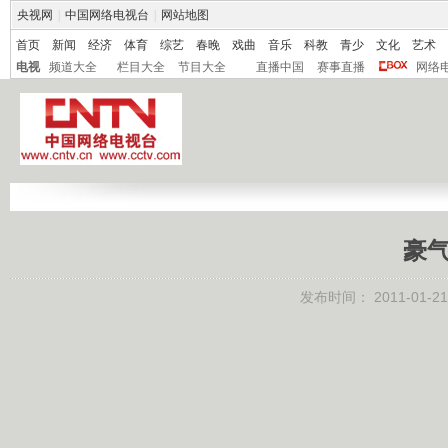
央视网
|
中国网络电视台
|
网站地图
首页
新闻
经济
体育
综艺
春晚
戏曲
音乐
科教
青少
文化
艺术
电视
频道大全
栏目大全
节目大全
直播中国
赛事直播
网络
豪气
发布时间：
2011-01-21