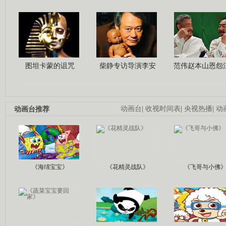
图坦卡蒙的诅咒
柴静专访导演李安
范伟赵本山恩怨
动画台推荐
动画台
|
收视时间表
|
央视热播
|
动
《海绵宝宝》
《花精灵战队》
《飞哥与小佛