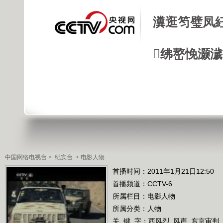
瀵逛笉璧凤
绋嶅悗灏
中国网络电视台
>
纪实台
>
电影人物
首播时间：2011年1月21日12:50
首播频道：
CCTV-6
所属栏目：
电影人物
所属分类：人物
关 键 字：
西风烈
风声
东京审判