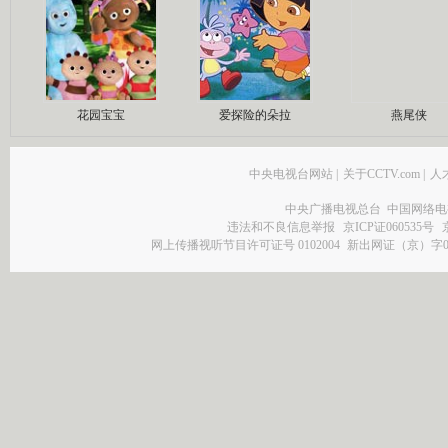
花园宝宝
爱探险的朵拉
燕尾侠
中央电视台网站
|
关于CCTV.com
|
人
中央广播电视总台 中国网络电
违法和不良信息举报
京ICP证060535号
网上传播视听节目许可证号 0102004
新出网证（京）字0