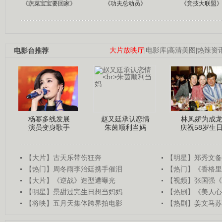
《蔬菜宝宝要回家》
《功夫总动员》
《竞技大联盟
电影台推荐
大片放映厅
|
电影库
|
高清美图
|
热辣资
杨幂多线发展
赵又廷承认恋情
林凤娇为成
演员变身歌手
朱茵顺利当妈
庆祝58岁生
【大片】古天乐带伤狂奔
【明星】郑秀文备
【热门】周冬雨李治廷携手催泪
【热门】《香格里
【大片】《逆战》造型遭曝光
【视频】张国强《
【明星】景甜过完生日想当妈妈
【热剧】《美人心
【将映】五月天集体跨界拍电影
【热剧】姜文马苏