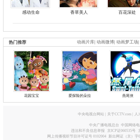
感动生命
香草美人
百花深处
热门推荐
动画片库
|
动画微博
|
动画梦工场
花园宝宝
爱探险的朵拉
燕尾侠
中央电视台网站
|
关于CCTV.com
|
人
中央广播电视总台 中国网络电
违法和不良信息举报
京ICP证060535号
网上传播视听节目许可证号 0102004
新出网证（京）字0