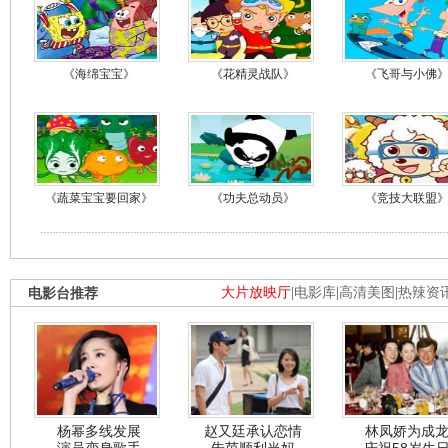
《海绵宝宝》
《花精灵战队》
《飞哥与小佛
《蔬菜宝宝要回家》
《功夫总动员》
《竞技大联盟
电影台推荐
大片放映厅
|
电影库
|
高清美图
|
热辣资
杨幂多线发展
赵又廷承认恋情
林凤娇为成