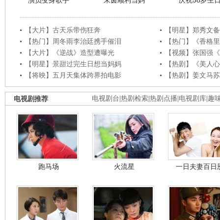
演员变身歌手
朱茵顺利当妈
庆祝58岁生
【大片】古天乐带伤狂奔
【明星】郑秀文备
【热门】周冬雨李治廷携手催泪
【热门】《香格里
【大片】《逆战》造型遭曝光
【视频】张国强《
【明星】景甜过完生日想当妈妈
【热剧】《美人心
【将映】五月天集体跨界拍电影
【热剧】姜文马苏
电视剧推荐
电视剧台
|
热剧检索
|
热剧点播
|
电视剧库
|
趣
跑马场
火流星
一日夫妻百日