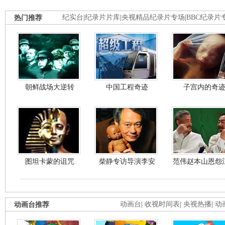
热门推荐
纪实台
|
纪录片片库
|
央视精品纪录片专场
|
BBC纪录片
朝鲜战场大逆转
中国工程奇迹
子宫内的奇
图坦卡蒙的诅咒
柴静专访导演李安
范伟赵本山恩怨
动画台推荐
动画台
|
收视时间表
|
央视热播
|
动