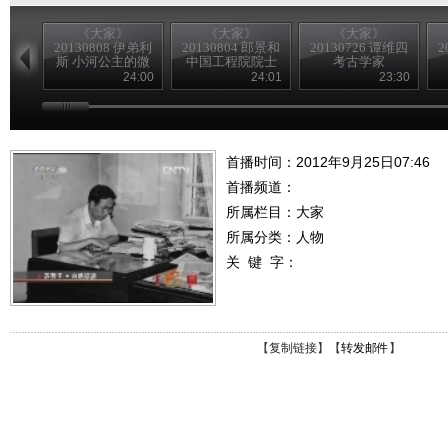
《大家》
《大家》
《大家》
20130808 伊弟利
20130804 郎景和
20130726 谭维四
2
斯 小河公主的微
中国工程院院士
考古学家
笑
24:00
24:01
23:30
首播时间：2012年9月25日07:46
首播频道：
所属栏目：
大家
所属分类：人物
关 键 字：
【
复制链接
】【
转发邮件
】