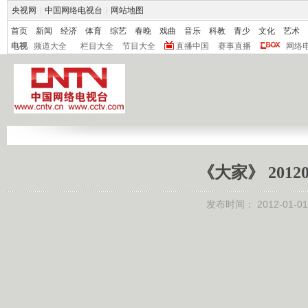
央视网
|
中国网络电视台
|
网站地图
首页
新闻
经济
体育
综艺
春晚
戏曲
音乐
科教
青少
文化
艺术
电视
频道大全
栏目大全
节目大全
直播中国
赛事直播
网络
《大家》 2012
发布时间：
2012-01-01