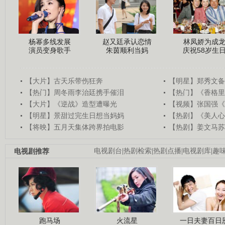
杨幂多线发展
赵又廷承认恋情
林凤娇为成
演员变身歌手
朱茵顺利当妈
庆祝58岁生
【大片】古天乐带伤狂奔
【明星】郑秀文备
【热门】周冬雨李治廷携手催泪
【热门】《香格里
【大片】《逆战》造型遭曝光
【视频】张国强《
【明星】景甜过完生日想当妈妈
【热剧】《美人心
【将映】五月天集体跨界拍电影
【热剧】姜文马苏
电视剧推荐
电视剧台
|
热剧检索
|
热剧点播
|
电视剧库
|
趣
跑马场
火流星
一日夫妻百日