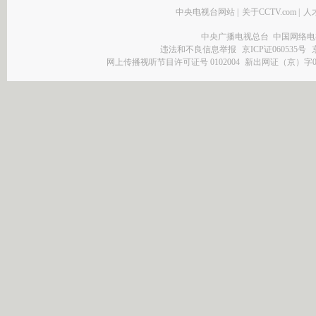
中央电视台网站
|
关于CCTV.com
|
人
中央广播电视总台 中国网络电
违法和不良信息举报
京ICP证060535号
网上传播视听节目许可证号 0102004
新出网证（京）字0