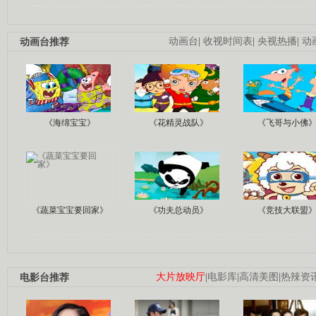
动画台推荐
动画台
|
收视时间表
|
央视热播
|
动
《海绵宝宝》
《花精灵战队》
《飞哥与小佛
《蔬菜宝宝要回家》
《功夫总动员》
《竞技大联盟
电影台推荐
大片放映厅
|
电影库
|
高清美图
|
热辣资