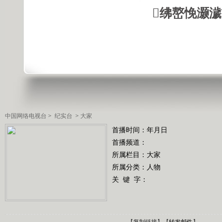
绋嶅悗灏
中国网络电视台
>
纪实台
>
大家
首播时间：年月日
首播频道：
所属栏目：
大家
所属分类：人物
关 键 字：
【
复制链接
】【
转发邮件
】