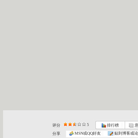
5
评分
排行榜
意
MSN或QQ好友
贴到博客或
分享