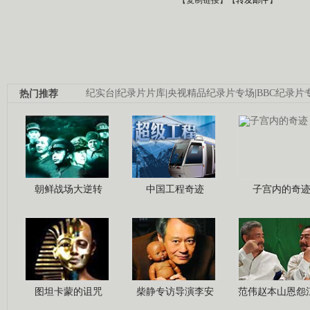
热门推荐
纪实台
|
纪录片片库
|
央视精品纪录片专场
|
BBC纪录片
朝鲜战场大逆转
中国工程奇迹
子宫内的奇
图坦卡蒙的诅咒
柴静专访导演李安
范伟赵本山恩怨