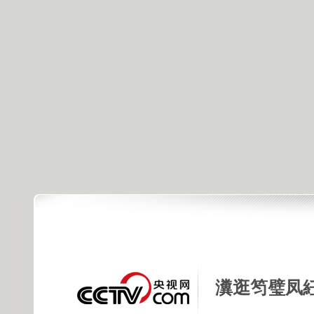
瀵逛笉璧凤