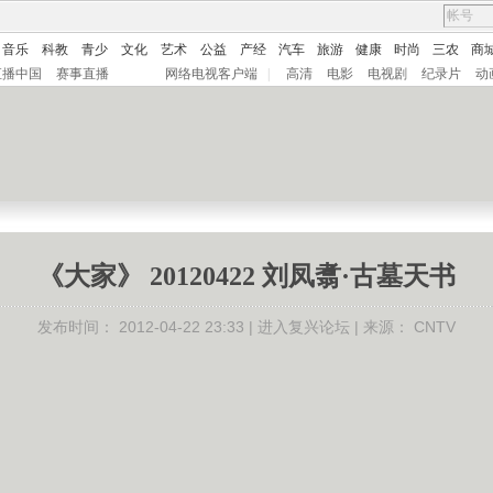
音乐
科教
青少
文化
艺术
公益
产经
汽车
旅游
健康
时尚
三农
商
直播中国
赛事直播
网络电视客户端
|
高清
电影
电视剧
纪录片
动
《大家》 20120422 刘凤翥·古墓天书
发布时间：
2012-04-22 23:33 |
进入复兴论坛
| 来源：
CNTV