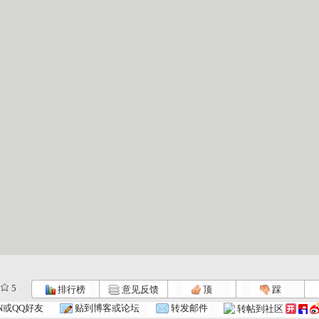
5
排行榜
意见反馈
顶
踩
N或QQ好友
贴到博客或论坛
转发邮件
转帖到社区