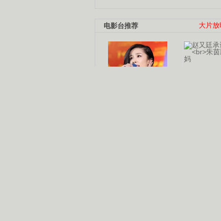
电影台推荐
大片放
杨幂多线发展
赵又廷承
演员变身歌手
朱茵顺
【大片】古天乐带伤狂奔
【热门】周冬雨李治廷携手催泪
【大片】《逆战》造型遭曝光
【明星】景甜过完生日想当妈妈
【将映】五月天集体跨界拍电影
电视剧推荐
电视剧台
|
热