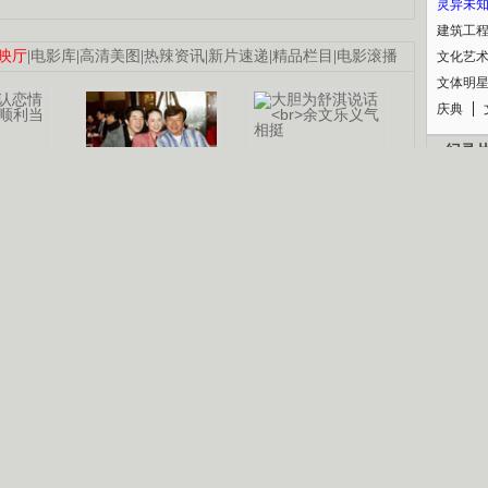
灵异未
建筑工
映厅
|
电影库
|
高清美图
|
热辣资讯
|
新片速递
|
精品栏目
|
电影滚播
文化艺
文体明
庆典
纪录
认恋情
林凤娇为成龙
大胆为舒淇说话
利当妈
庆祝58岁生日
余文乐义气相挺
【明星】郑秀文备嫁衣等求婚
【热门】《香格里拉》全集在线看
B
【视频】张国强《王海涛今年41》
【热剧】《美人心计》在线观看
锘�
【热剧】姜文马苏《女人如花》全集
剧检索
|
热剧点播
|
电视剧库
|
趣味策划
|
CCTV-8官网
|
影视同期声