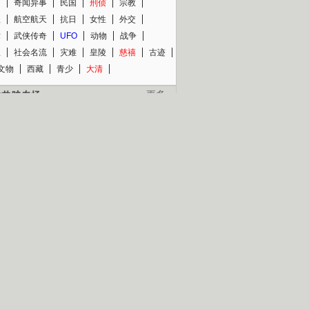
知
奇闻异事
民国
刑侦
宗教
程
航空航天
抗日
女性
外交
术
武侠传奇
UFO
动物
战争
星
社会名流
灾难
皇陵
慈禧
古迹
文物
西藏
青少
大清
片热映专场
更多
BC纪录片专场
央视精品纪录片