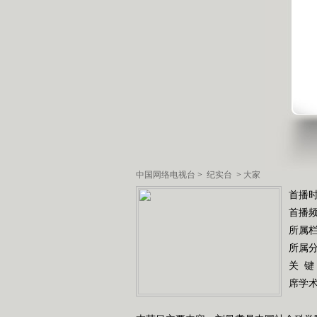
中国网络电视台
>
纪实台
>
大家
首播时
首播
所属
所属
关 键
席学