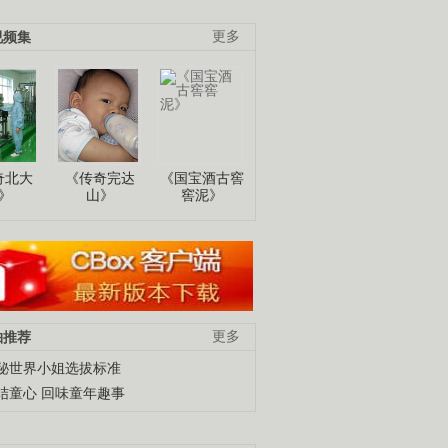
视频集
更多
奇北大
《传奇完达
《国宝酒古窖
》
山》
窖泥》
柚推荐
更多
秘世界小姐选拔标准
结童心 回味童年趣事