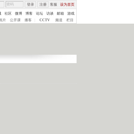
登录
注册
客服
设为首页
城
社区
微博
博客
论坛
访谈
邮箱
游戏
画片
公开课
播客
|
CCTV
频道
栏目