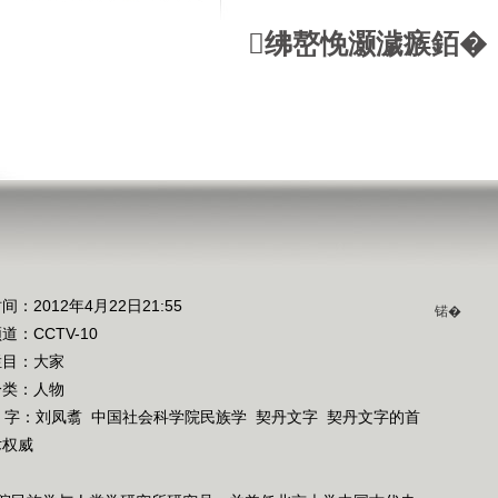
绋嶅悗灏濊瘯銆�
间：2012年4月22日21:55
锘�
频道：
CCTV-10
栏目：
大家
分类：人物
 字：
刘凤翥
中国社会科学院民族学
契丹文字
契丹文字的首
术权威