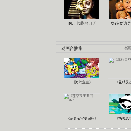
图坦卡蒙的诅咒
柴静专访
动画台推荐
动
《海绵宝宝》
《花精灵
《蔬菜宝宝要回家》
《功夫总