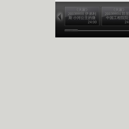
《大家》
《大家》
20130808 伊弟利
20130804 郎
斯 小河公主的微
中国工程院院
笑
24:00
24