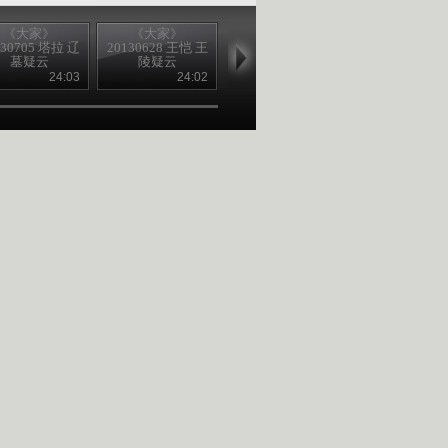
《大家》
《大家》
《大家》
《大家》
130705 塔拉 辽
20130628 王恺 王
20130621 致青春
20130617 贲德
墓疑云
陵疑云
——回延安
亮战鹰之眼
24:03
24:02
24:07
24