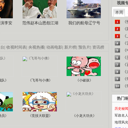
视频
本周
《
1
导演李安
范伟赵本山恩怨江湖
我们的航母辽宁号
《
2
《
3
《
4
画台
|
收视时间表
|
央视热播
|
动画电影
|
新片榜
|
预告片
|
资讯榜
《
5
《
6
《
7
《
8
《
9
战队》
《飞哥与小佛》
《小破孩》
《
10
热门
历史秘
军政名
动员》
《竞技大联盟》
《小龙大功夫》
地理风