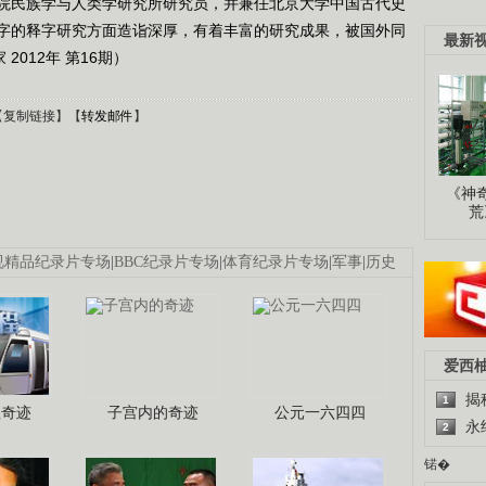
院民族学与人类学研究所研究员，并兼任北京大学中国古代史
字的释字研究方面造诣深厚，有着丰富的研究成果，被国外同
最新
2012年 第16期）
【
复制链接
】【
转发邮件
】
《神
荒
视精品纪录片专场
|
BBC纪录片专场
|
体育纪录片专场
|
军事
|
历史
爱西
揭
1
程奇迹
子宫内的奇迹
公元一六四四
永
2
锘�