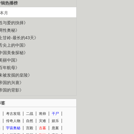
专辑热播榜
本月
性与爱的抉择》
两性奥秘》
上甘岭-最长的43天》
舌尖上的中国》
中国美食探秘》
美丽中国》
百年航母》
未被发掘的皇陵》
帝国的兴衰》
帝国的背影》
标签
闻
考古发现
二战
将帅
干尸
人
传奇人物
自然
灾难
娱乐
光
宇宙奥秘
宫殿
古墓
悬案