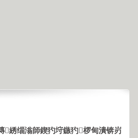
鏄綉缁滃師鍥犳垨鏃犳椤甸潰锛岃