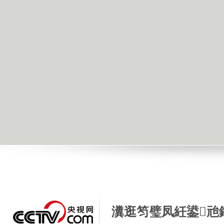
瀵逛笉璧凤紝鍙兘