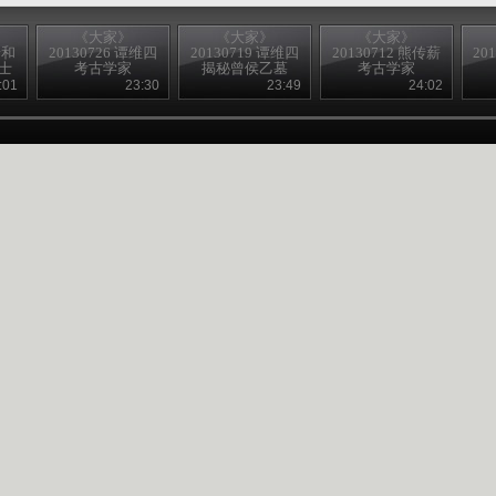
《大家》
《大家》
《大家》
景和
20130726 谭维四
20130719 谭维四
20130712 熊传薪
20
士
考古学家
揭秘曾侯乙墓
考古学家
:01
23:30
23:49
24:02