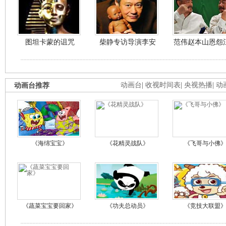
图坦卡蒙的诅咒
柴静专访导演李安
范伟赵本山恩怨
动画台推荐
动画台
|
收视时间表
|
央视热播
|
动
《海绵宝宝》
《花精灵战队》
《飞哥与小佛
《蔬菜宝宝要回家》
《功夫总动员》
《竞技大联盟