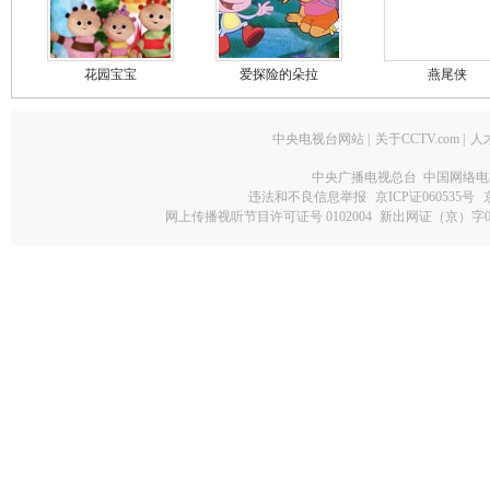
花园宝宝
爱探险的朵拉
燕尾侠
中央电视台网站
|
关于CCTV.com
|
人
中央广播电视总台 中国网络电
违法和不良信息举报
京ICP证060535号
网上传播视听节目许可证号 0102004
新出网证（京）字0