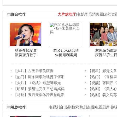
电影台推荐
大片放映厅
|
电影库
|
高清美图
|
热辣资
杨幂多线发展
赵又廷承认恋情
林凤娇为成
演员变身歌手
朱茵顺利当妈
庆祝58岁生
【大片】古天乐带伤狂奔
【明星】郑秀文备
【热门】周冬雨李治廷携手催泪
【热门】《香格里
【大片】《逆战》造型遭曝光
【视频】张国强《
【明星】景甜过完生日想当妈妈
【热剧】《美人心
【将映】五月天集体跨界拍电影
【热剧】姜文马苏
电视剧推荐
电视剧台
|
热剧检索
|
热剧点播
|
电视剧库
|
趣