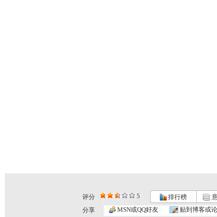
5
评分
排行榜
意
MSN或QQ好友
贴到博客或
分享