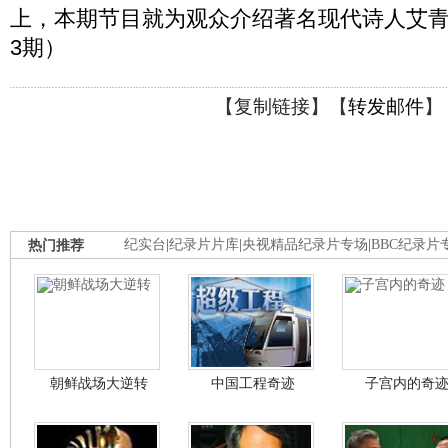
上，本期节目就为观众介绍著名现代诗人艾青。（
3期）
【
复制链接
】【
转发邮件
】
热门推荐
纪实台
|
纪录片片库
|
央视精品纪录片专场
|
BBC纪录片
朝鲜战场大逆转
中国工程奇迹
子宫内的奇