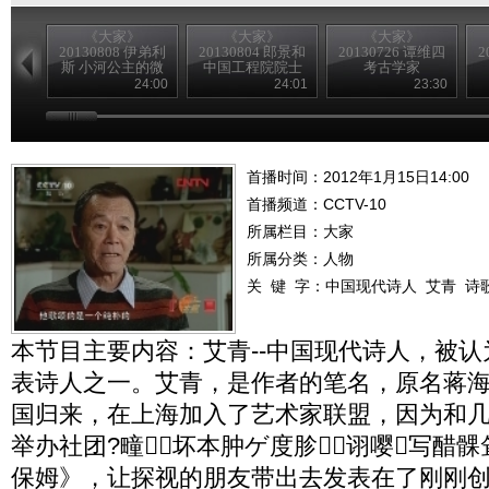
《大家》
《大家》
《大家》
20130808 伊弟利
20130804 郎景和
20130726 谭维四
2
斯 小河公主的微
中国工程院院士
考古学家
笑
24:00
24:01
23:30
首播时间：2012年1月15日14:00
首播频道：
CCTV-10
所属栏目：
大家
所属分类：人物
关 键 字：
中国现代诗人
艾青
诗
本节目主要内容：艾青--中国现代诗人，被
表诗人之一。艾青，是作者的笔名，原名蒋海澄
国归来，在上海加入了艺术家联盟，因为和
举办社团?疃坏本肿ゲ度胗诩嘤写醋髁
保姆》，让探视的朋友带出去发表在了刚刚