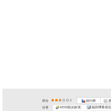
5
评分
排行榜
意
MSN或QQ好友
贴到博客或
分享