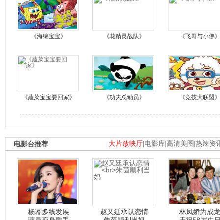
《海绵宝宝》
《花精灵战队》
《飞哥与小佛
《蔬菜宝宝要回家》
《功夫总动员》
《竞技大联盟
电影台推荐
大片放映厅
|
电影库
|
高清美图
|
热辣资
杨幂多线发展
赵又廷承认恋情
林凤娇为成