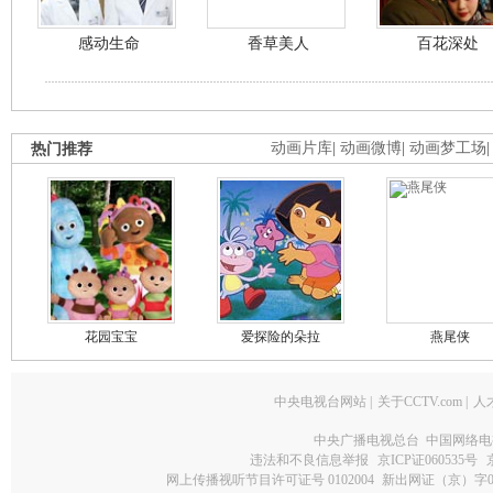
感动生命
香草美人
百花深处
热门推荐
动画片库
|
动画微博
|
动画梦工场
花园宝宝
爱探险的朵拉
燕尾侠
中央电视台网站
|
关于CCTV.com
|
人
中央广播电视总台 中国网络电
违法和不良信息举报
京ICP证060535号
网上传播视听节目许可证号 0102004
新出网证（京）字0