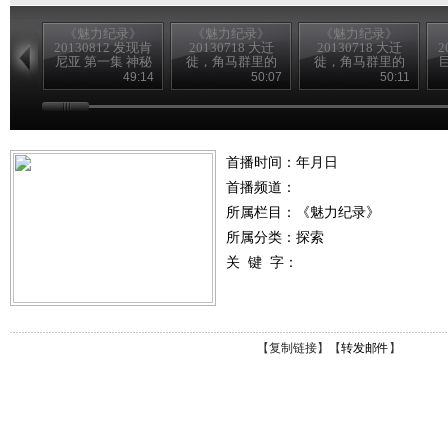
《魅力纪录》
《魅力纪录》
《魅力纪录》
20130812 发现肯
20130718 大迁
20130718 大迁
2
尼亚 第一集 神秘
徙，角马群里的
徙，角马群里的
海岸
间谍 第二集 横渡
间谍 第一集 征途
49:14
50:07
50:11
首播时间：年月日
首播频道：
所属栏目：
《魅力纪录》
所属分类：探索
关 键 字：
【
复制链接
】【
转发邮件
】