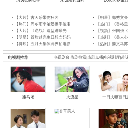
演员变身歌手
朱茵顺利当妈
庆祝58岁生
【大片】古天乐带伤狂奔
【明星】郑秀文备
【热门】周冬雨李治廷携手催泪
【热门】《香格里
【大片】《逆战》造型遭曝光
【视频】张国强《
【明星】景甜过完生日想当妈妈
【热剧】《美人心
【将映】五月天集体跨界拍电影
【热剧】姜文马苏
电视剧推荐
电视剧台
|
热剧检索
|
热剧点播
|
电视剧库
|
趣
跑马场
火流星
一日夫妻百日