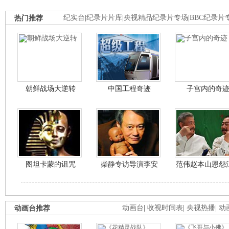
热门推荐
纪实台
|
纪录片片库
|
央视精品纪录片专场
|
BBC纪录片
朝鲜战场大逆转
中国工程奇迹
子宫内的奇
图坦卡蒙的诅咒
柴静专访导演李安
范伟赵本山恩怨
动画台推荐
动画台
|
收视时间表
|
央视热播
|
动