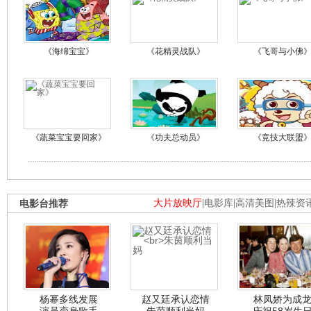
《海绵宝宝》
《花精灵战队》
《飞哥与小佛
《蔬菜宝宝要回家》
《功夫总动员》
《竞技大联盟
电影台推荐
大片放映厅
|
电影库
|
高清美图
|
热辣资
杨幂多线发展
赵又廷承认恋情
林凤娇为成