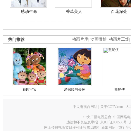
感动生命
香草美人
百花深处
热门推荐
动画片库
|
动画微博
|
动画梦工场
花园宝宝
爱探险的朵拉
燕尾侠
中央电视台网站
|
关于CCTV.com
|
人
中央广播电视总台 中国网络电
违法和不良信息举报
京ICP证060535号
网上传播视听节目许可证号 0102004
新出网证（京）字0