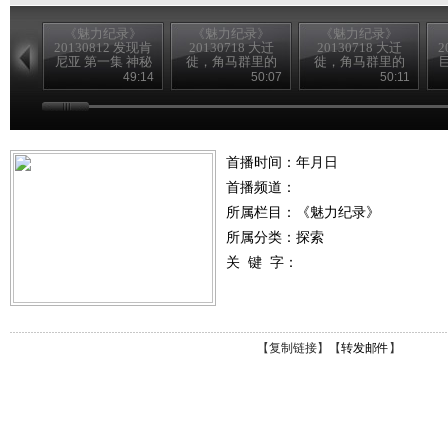
《魅力纪录》
《魅力纪录》
《魅力纪录》
20130812 发现肯
20130718 大迁
20130718 大迁
2
尼亚 第一集 神秘
徙，角马群里的
徙，角马群里的
海岸
间谍 第二集 横渡
间谍 第一集 征途
49:14
50:07
50:11
首播时间：年月日
首播频道：
所属栏目：
《魅力纪录》
所属分类：探索
关 键 字：
【
复制链接
】【
转发邮件
】