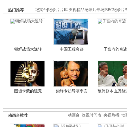
热门推荐
纪实台
|
纪录片片库
|
央视精品纪录片专场
|
BBC纪录片
朝鲜战场大逆转
中国工程奇迹
子宫内的奇
图坦卡蒙的诅咒
柴静专访导演李安
范伟赵本山恩怨
动画台推荐
动画台
|
收视时间表
|
央视热播
|
动