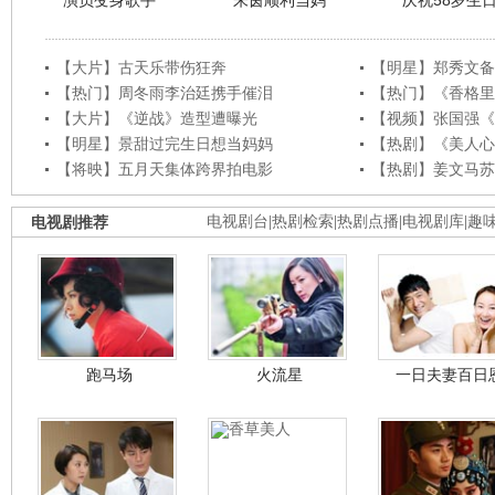
演员变身歌手
朱茵顺利当妈
庆祝58岁生
【大片】古天乐带伤狂奔
【明星】郑秀文备
【热门】周冬雨李治廷携手催泪
【热门】《香格里
【大片】《逆战》造型遭曝光
【视频】张国强《
【明星】景甜过完生日想当妈妈
【热剧】《美人心
【将映】五月天集体跨界拍电影
【热剧】姜文马苏
电视剧推荐
电视剧台
|
热剧检索
|
热剧点播
|
电视剧库
|
趣
跑马场
火流星
一日夫妻百日