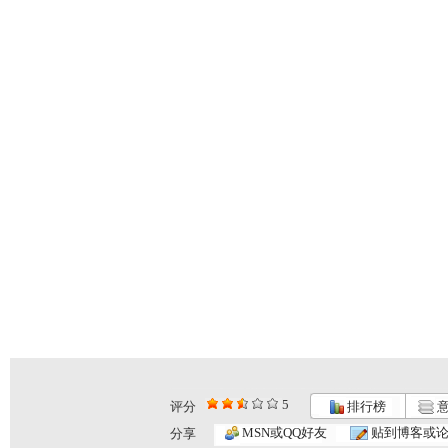
5
评分
排行榜
意
MSN或QQ好友
贴到博客或
分享