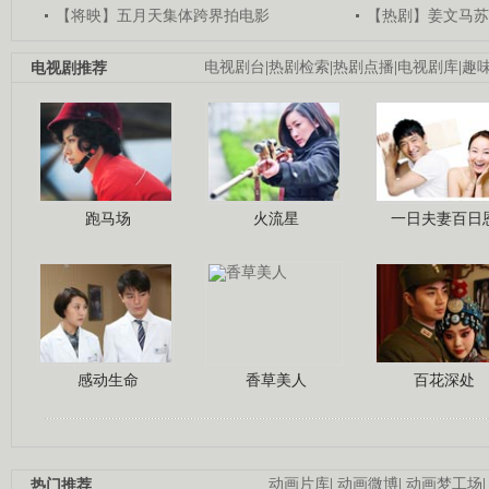
【将映】五月天集体跨界拍电影
【热剧】姜文马苏
电视剧推荐
电视剧台
|
热剧检索
|
热剧点播
|
电视剧库
|
趣
跑马场
火流星
一日夫妻百日
感动生命
香草美人
百花深处
热门推荐
动画片库
|
动画微博
|
动画梦工场