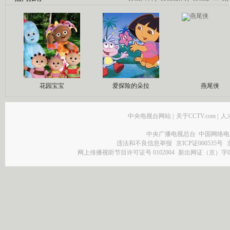
花园宝宝
爱探险的朵拉
燕尾侠
中央电视台网站
|
关于CCTV.com
|
人
中央广播电视总台 中国网络电
违法和不良信息举报
京ICP证060535号
网上传播视听节目许可证号 0102004
新出网证（京）字0