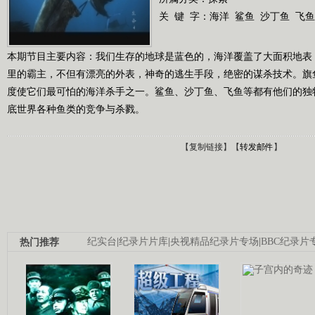
关 键 字：
海洋
鲨鱼
沙丁鱼
飞鱼
本期节目主要内容：我们生存的地球是蓝色的，海洋覆盖了大面积地表
里的霸主，不但有漂亮的外表，神奇的逃生手段，绝密的谋杀技术。旗
度使它们最可怕的海洋杀手之一。鲨鱼、沙丁鱼、飞鱼等都有他们的独
底世界各种鱼类的竞争与杀戮。
【
复制链接
】【
转发邮件
】
热门推荐
纪实台
|
纪录片片库
|
央视精品纪录片专场
|
BBC纪录片