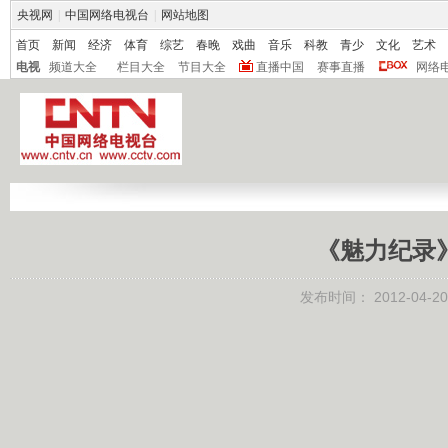
央视网
|
中国网络电视台
|
网站地图
首页
新闻
经济
体育
综艺
春晚
戏曲
音乐
科教
青少
文化
艺术
电视
频道大全
栏目大全
节目大全
直播中国
赛事直播
网络
《魅力纪录》 2
发布时间：
2012-04-20