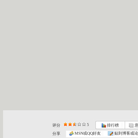
5
评分
排行榜
意
MSN或QQ好友
贴到博客或
分享