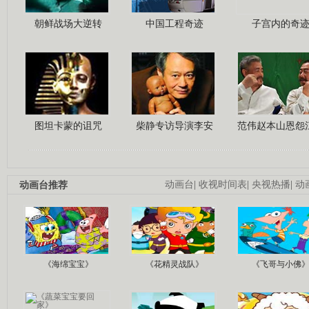
朝鲜战场大逆转
中国工程奇迹
子宫内的奇
图坦卡蒙的诅咒
柴静专访导演李安
范伟赵本山恩怨
动画台推荐
动画台
|
收视时间表
|
央视热播
|
动
《海绵宝宝》
《花精灵战队》
《飞哥与小佛