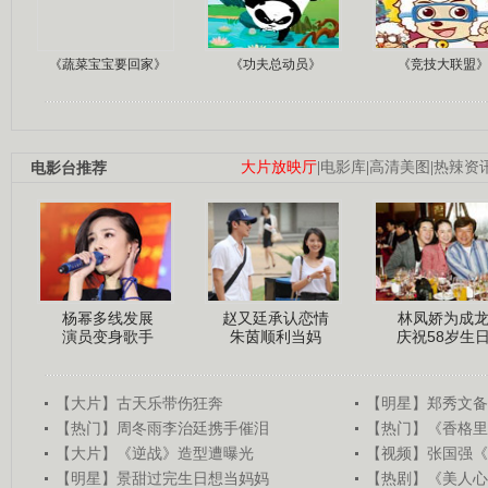
《蔬菜宝宝要回家》
《功夫总动员》
《竞技大联盟
电影台推荐
大片放映厅
|
电影库
|
高清美图
|
热辣资
杨幂多线发展
赵又廷承认恋情
林凤娇为成
演员变身歌手
朱茵顺利当妈
庆祝58岁生
【大片】古天乐带伤狂奔
【明星】郑秀文备
【热门】周冬雨李治廷携手催泪
【热门】《香格里
【大片】《逆战》造型遭曝光
【视频】张国强《
【明星】景甜过完生日想当妈妈
【热剧】《美人心