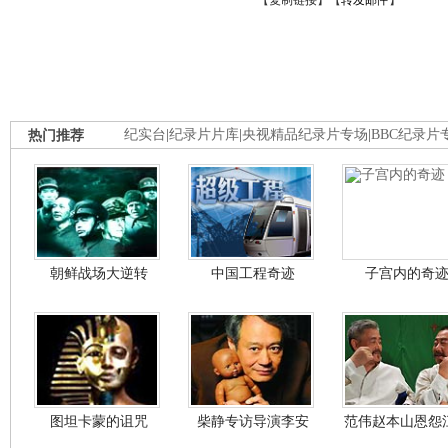
【
复制链接
】【
转发邮件
】
热门推荐
纪实台
|
纪录片片库
|
央视精品纪录片专场
|
BBC纪录片
朝鲜战场大逆转
中国工程奇迹
子宫内的奇
图坦卡蒙的诅咒
柴静专访导演李安
范伟赵本山恩怨