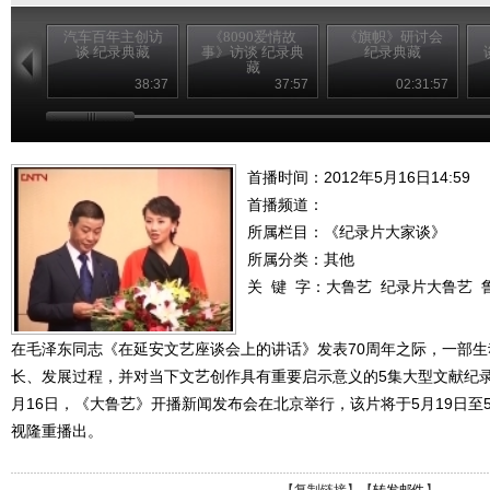
汽车百年主创访
《8090爱情故
《旗帜》研讨会
谈 纪录典藏
事》访谈 纪录典
纪录典藏
藏
38:37
37:57
02:31:57
首播时间：2012年5月16日14:59
首播频道：
所属栏目：
《纪录片大家谈》
所属分类：其他
关 键 字：
大鲁艺
纪录片大鲁艺
在毛泽东同志《在延安文艺座谈会上的讲话》发表70周年之际，一部
长、发展过程，并对当下文艺创作具有重要启示意义的5集大型文献纪
月16日，《大鲁艺》开播新闻发布会在北京举行，该片将于5月19日至
视隆重播出。