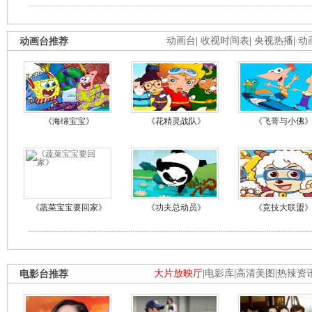
动画台推荐
动画台
|
收视时间表
|
央视热播
|
动
《海绵宝宝》
《花精灵战队》
《飞哥与小佛
《蔬菜宝宝要回家》
《功夫总动员》
《竞技大联盟
电影台推荐
大片放映厅
|
电影库
|
高清美图
|
热辣资