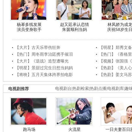
杨幂多线发展
赵又廷承认恋情
林凤娇为成
演员变身歌手
朱茵顺利当妈
庆祝58岁生
【大片】古天乐带伤狂奔
【明星】郑秀文备
【热门】周冬雨李治廷携手催泪
【热门】《香格里
【大片】《逆战》造型遭曝光
【视频】张国强《
【明星】景甜过完生日想当妈妈
【热剧】《美人心
【将映】五月天集体跨界拍电影
【热剧】姜文马苏
电视剧推荐
电视剧台
|
热剧检索
|
热剧点播
|
电视剧库
|
趣
跑马场
火流星
一日夫妻百日