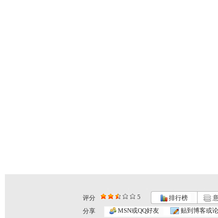
5
评分
排行榜
意
MSN或QQ好友
贴到博客或
分享