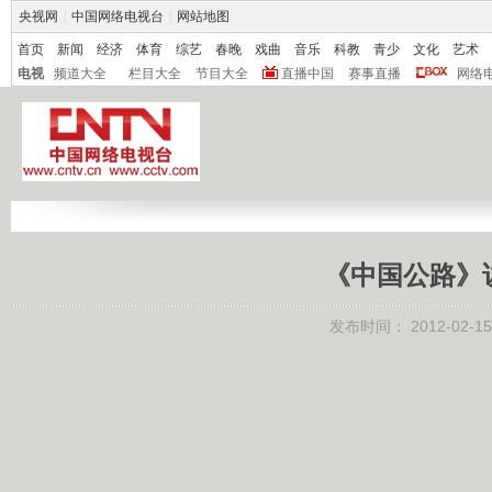
央视网
|
中国网络电视台
|
网站地图
首页
新闻
经济
体育
综艺
春晚
戏曲
音乐
科教
青少
文化
艺术
电视
频道大全
栏目大全
节目大全
直播中国
赛事直播
网络
《中国公路》
发布时间：
2012-02-15