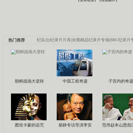
热门推荐
纪实台
|
纪录片片库
|
央视精品纪录片专场
|
BBC纪录片
朝鲜战场大逆转
中国工程奇迹
子宫内的奇
图坦卡蒙的诅咒
柴静专访导演李安
范伟赵本山恩怨