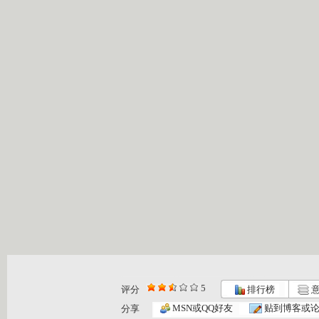
5
评分
排行榜
意
MSN或QQ好友
贴到博客或
分享