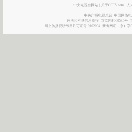
中央电视台网站
|
关于CCTV.com
|
人
中央广播电视总台 中国网络电
违法和不良信息举报
京ICP证060535号
网上传播视听节目许可证号 0102004
新出网证（京）字0