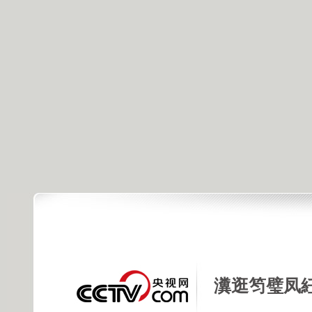
瀵逛笉璧凤