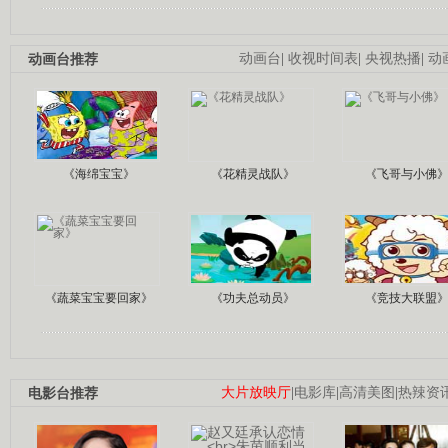
动画台推荐
动画台
|
收视时间表
|
央视热播
|
动
《海绵宝宝》
《花精灵战队》
《飞哥与小佛
《蔬菜宝宝要回家》
《功夫总动员》
《竞技大联盟
电影台推荐
大片放映厅
|
电影库
|
高清美图
|
热辣资