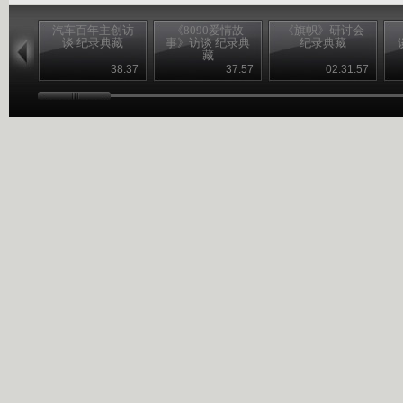
汽车百年主创访
《8090爱情故
《旗帜》研讨会
谈 纪录典藏
事》访谈 纪录典
纪录典藏
藏
38:37
37:57
02:31:57