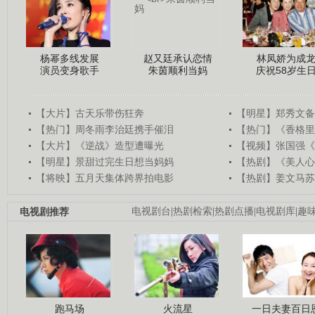
杨幂多线发展
赵又廷承认恋情
林凤娇为成
演员变身歌手
朱茵顺利当妈
庆祝58岁生
【大片】古天乐带伤狂奔
【明星】郑秀文备
【热门】周冬雨李治廷携手催泪
【热门】《香格里
【大片】《逆战》造型遭曝光
【视频】张国强《
【明星】景甜过完生日想当妈妈
【热剧】《美人心
【将映】五月天集体跨界拍电影
【热剧】姜文马苏
电视剧推荐
电视剧台
|
热剧检索
|
热剧点播
|
电视剧库
|
趣
跑马场
火流星
一日夫妻百日