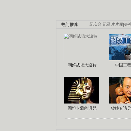
热门推荐
纪实台
|
纪录片片库
|
央
朝鲜战场大逆转
中国工
图坦卡蒙的诅咒
柴静专访