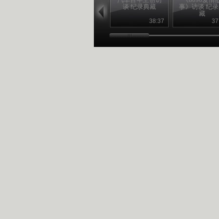
谈 纪录典藏
事》访谈 纪
藏
38:37
37