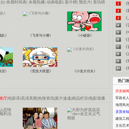
画台
|
收视时间表
|
央视热播
|
动画电影
|
新片榜
|
预告片
|
资讯榜
《
1
《
2
《
3
《
4
《
5
战队》
《飞哥与小佛》
《小破孩》
《
6
《
7
《
8
《
9
《
10
动员》
《竞技大联盟》
《小龙大功夫》
热门
历史秘
军政名
映厅
|
电影库
|
高清美图
|
热辣资讯
|
新片速递
|
精品栏目
|
电影滚播
地理风
灵异未
建筑工
文化艺