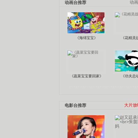
动画台推荐
动
《海绵宝宝》
《花精灵
《蔬菜宝宝要回家》
《功夫总
电影台推荐
大片放