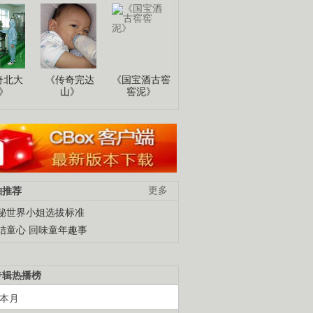
奇北大
《传奇完达
《国宝酒古窖
》
山》
窖泥》
柚推荐
更多
秘世界小姐选拔标准
结童心 回味童年趣事
专辑热播榜
本月