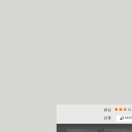
评分
MS
分享
汽车百年主创访
《8090爱情