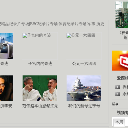
视精品纪录片专场
|
BBC纪录片专场
|
体育纪录片专场
|
军事
|
历史
《神
荒
程奇迹
子宫内的奇迹
公元一六四四
爱西
揭
1
永
2
锘�
导演李安
范伟赵本山恩怨江湖
我们的航母辽宁号
视频
本周