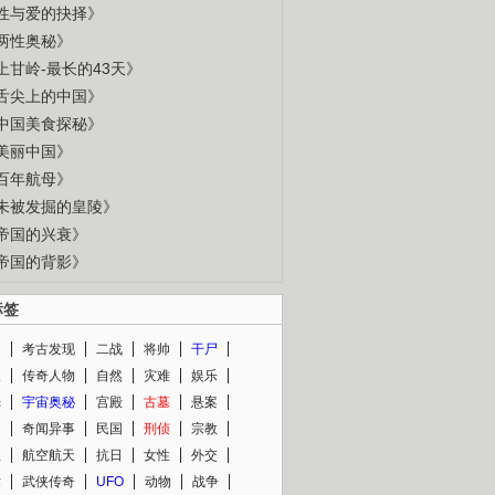
性与爱的抉择》
两性奥秘》
上甘岭-最长的43天》
舌尖上的中国》
中国美食探秘》
美丽中国》
百年航母》
未被发掘的皇陵》
帝国的兴衰》
帝国的背影》
标签
闻
考古发现
二战
将帅
干尸
人
传奇人物
自然
灾难
娱乐
光
宇宙奥秘
宫殿
古墓
悬案
知
奇闻异事
民国
刑侦
宗教
程
航空航天
抗日
女性
外交
术
武侠传奇
UFO
动物
战争