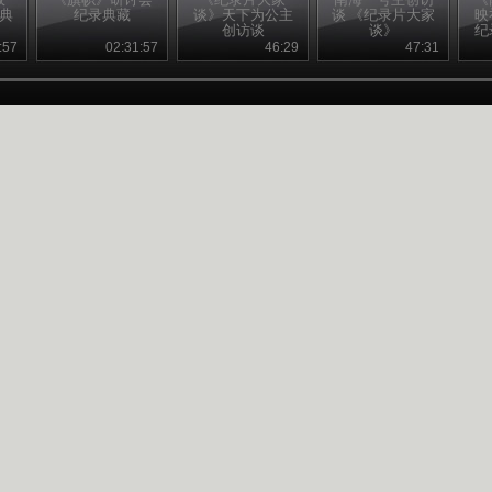
录典
纪录典藏
谈》天下为公主
谈 《纪录片大家
映
创访谈
谈》
纪
文
:57
02:31:57
46:29
47:31