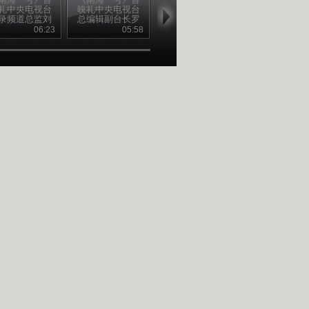
礼中央电视台
映礼中央电视台
映礼国家文物局
映礼中国文化
录频道总监刘
总编辑副台长罗
副局长董保华致
产研究院院长
发言 《纪录片
明致辞 《纪录片
辞 《纪录片大家
曙光发言 《
06:23
05:58
05:07
04
大家谈》
大家谈》
谈》
片大家谈》