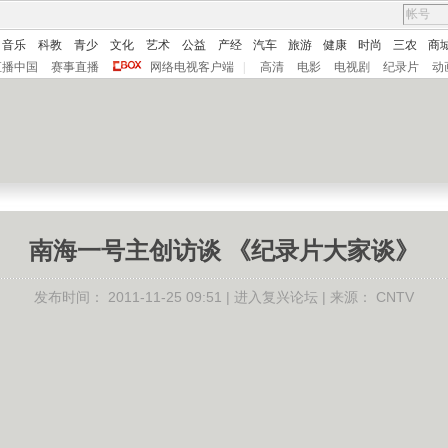
音乐
科教
青少
文化
艺术
公益
产经
汽车
旅游
健康
时尚
三农
商
直播中国
赛事直播
网络电视客户端
|
高清
电影
电视剧
纪录片
动
南海一号主创访谈 《纪录片大家谈》
发布时间：
2011-11-25 09:51 |
进入复兴论坛
| 来源：
CNTV