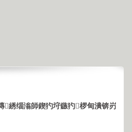
鏄綉缁滃師鍥犳垨鏃犳椤甸潰锛岃