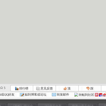
5
排行榜
意见反馈
顶
踩
N或QQ好友
贴到博客或论坛
转发邮件
转帖到社区
故
《旗帜》研讨会
《纪录片大家
南海一号主创访
《