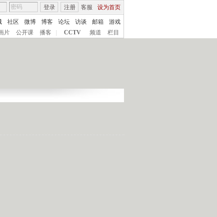
登录
注册
客服
设为首页
城
社区
微博
博客
论坛
访谈
邮箱
游戏
画片
公开课
播客
|
CCTV
频道
栏目