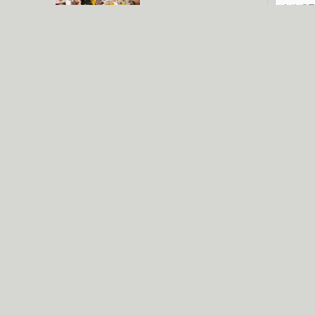
文体明
认恋情
林凤娇为成龙
大胆为舒淇说话
庆典
利当妈
庆祝58岁生日
余文乐义气相挺
纪录
【明星】郑秀文备嫁衣等求婚
【热门】《香格里拉》全集在线看
【视频】张国强《王海涛今年41》
【热剧】《美人心计》在线观看
【热剧】姜文马苏《女人如花》全集
B
剧检索
|
热剧点播
|
电视剧库
|
趣味策划
|
CCTV-8官网
|
影视同期声
锘�
星
一日夫妻百日恩
雪狼谷