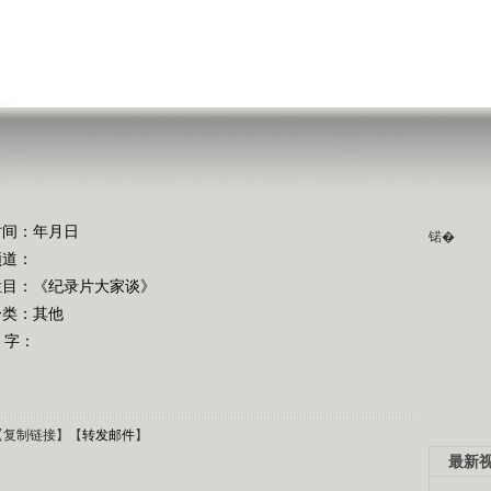
时间：年月日
锘�
频道：
栏目：
《纪录片大家谈》
分类：其他
 字：
【
复制链接
】【
转发邮件
】
最新