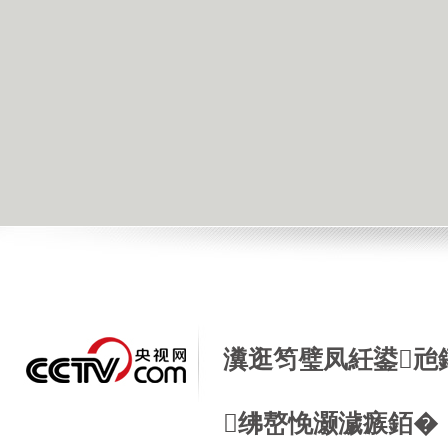
瀵逛笉璧凤紝鍙兘
绋嶅悗灏濊瘯銆�