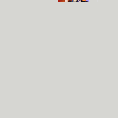
杨幂多线发展
赵又廷承
演员变身歌手
朱茵顺
【大片】古天乐带伤狂奔
【热门】周冬雨李治廷携手催泪
【大片】《逆战》造型遭曝光
【明星】景甜过完生日想当妈妈
【将映】五月天集体跨界拍电影
电视剧推荐
电视剧台
|
热
跑马场
火流