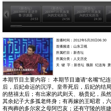
《新杏坛》
《新杏坛》
《新杏坛》
20130804 走进齐
20130728 民族复
20130721 民族复
2
鲁·沂源篇
兴的文化担当
兴的文化担当
24:53
24:56
24:30
首播时间：2012年5月20日06:30
首播频道：
山东卫视
所属栏目：
新杏坛
所属分类：人文历史
关 键 字：
新杏坛
魏新
纪连海
萧
本期节目主要内容： 本期节目邀请“名嘴”纪
后，后妃命运的沉浮。皇帝死后，后妃的结
的慈禧太后；有出家的武则天、杨贵妃，虽
其余妃子大多孤老终身；有再嫁的王昭君，
有殉葬的多尔衮之母阿巴亥；还有守陵的班