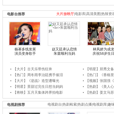
电影台推荐
大片放映厅
|
电影库
|
高清美图
|
热辣资
杨幂多线发展
赵又廷承认恋情
林凤娇为成
演员变身歌手
朱茵顺利当妈
庆祝58岁生
【大片】古天乐带伤狂奔
【明星】郑秀文备
【热门】周冬雨李治廷携手催泪
【热门】《香格里
【大片】《逆战》造型遭曝光
【视频】张国强《
【明星】景甜过完生日想当妈妈
【热剧】《美人心
【将映】五月天集体跨界拍电影
【热剧】姜文马苏
电视剧推荐
电视剧台
|
热剧检索
|
热剧点播
|
电视剧库
|
趣