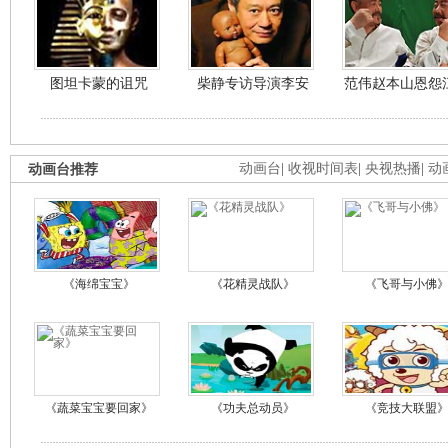
图坦卡蒙的诅咒
柴静专访导演李安
范伟赵本山恩怨
动画台推荐
动画台
|
收视时间表
|
央视热播
|
动
《海绵宝宝》
《花精灵战队》
《飞哥与小佛
《蔬菜宝宝要回家》
《功夫总动员》
《竞技大联盟