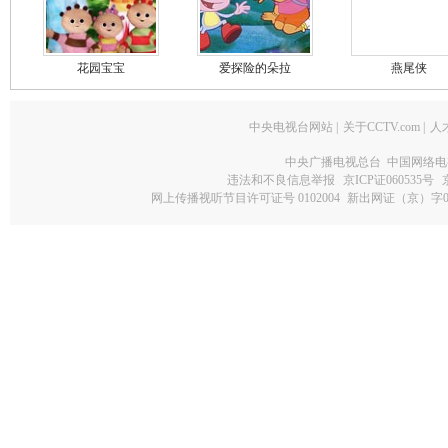
花园宝宝
爱探险的朵拉
燕尾侠
中央电视台网站
|
关于CCTV.com
|
人
中央广播电视总台 中国网络电
违法和不良信息举报
京ICP证060535号
网上传播视听节目许可证号 0102004
新出网证（京）字0