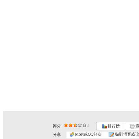
5
评分
排行榜
意
MSN或QQ好友
贴到博客或
分享