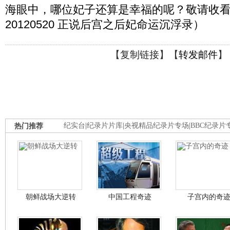
海眼中，哪位妃子还算是幸福的呢？敬请收看
20120520 正说后宫之后妃命运沉浮录）
【
复制链接
】【
转发邮件
】
热门推荐
纪实台
|
纪录片片库
|
央视精品纪录片专场
|
BBC纪录片
朝鲜战场大逆转
中国工程奇迹
子宫内的奇