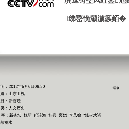
瀵逛笉璧凤紝鍙兘
绋嶅悗灏濊瘯銆�
间：2012年5月6日06:30
锘�
频道：
山东卫视
栏目：
新杏坛
分类：人文历史
 字：
新杏坛
魏新
纪连海
妺喜
褒姒
李凤娘
“烽火戏诸
红颜祸水