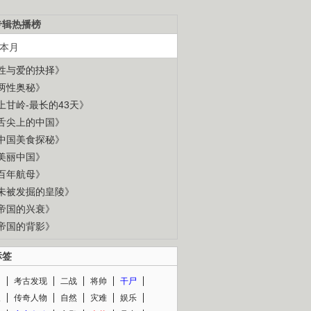
专辑热播榜
本月
性与爱的抉择》
两性奥秘》
上甘岭-最长的43天》
舌尖上的中国》
中国美食探秘》
美丽中国》
百年航母》
未被发掘的皇陵》
帝国的兴衰》
帝国的背影》
标签
闻
考古发现
二战
将帅
干尸
人
传奇人物
自然
灾难
娱乐