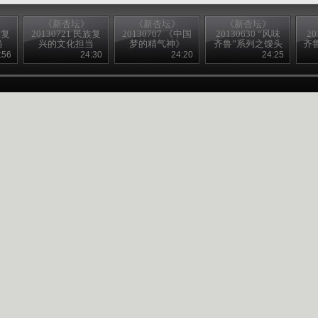
《新杏坛》
《新杏坛》
《新杏坛》
族复
20130721 民族复
20130707 《中国
20130630 “风味
20
当
兴的文化担当
梦的精气神》
齐鲁”系列之馒头
齐
挑大梁
:56
24:30
24:20
24:25