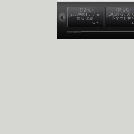
《新杏坛》
《新杏坛》
20130804 走进齐
20130728 民
鲁·沂源篇
兴的文化担
24:53
24