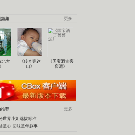
视频集
更多
奇北大
《传奇完达
《国宝酒古窖
》
山》
窖泥》
柚推荐
更多
秘世界小姐选拔标准
结童心 回味童年趣事