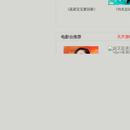
《蔬菜宝宝要回家》
《功夫总
电影台推荐
大片放
杨幂多线发展
赵又廷承
演员变身歌手
朱茵顺
【大片】古天乐带伤狂奔
【热门】周冬雨李治廷携手催泪
【大片】《逆战》造型遭曝光
【明星】景甜过完生日想当妈妈
【将映】五月天集体跨界拍电影