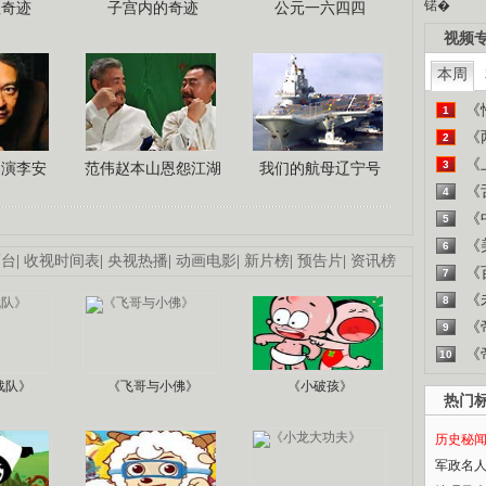
锘�
程奇迹
子宫内的奇迹
公元一六四四
视频
本周
《
1
《
2
《
3
导演李安
范伟赵本山恩怨江湖
我们的航母辽宁号
《
4
《
5
《
6
画台
|
收视时间表
|
央视热播
|
动画电影
|
新片榜
|
预告片
|
资讯榜
《
7
《
8
《
9
《
10
战队》
《飞哥与小佛》
《小破孩》
热门
历史秘
军政名