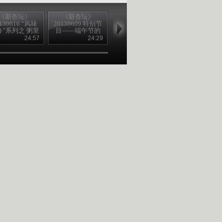
《新杏坛》
《新杏坛》
《新杏坛》
《新杏坛》
130616 “风味
20130609 特别节
20130602 “过节
20130519 天·
鲁”系列之 粥里
目——端午节的
那些事儿”系列 端
人 中国梦
的味道
过法
午节的由来
24:57
24:29
24:57
24