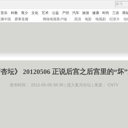
音乐
科教
青少
文化
艺术
公益
产经
汽车
旅游
健康
时尚
三农
商
直播中国
赛事直播
网络电视客户端
|
高清
电影
电视剧
纪录片
动
杏坛》 20120506 正说后宫之后宫里的“坏
发布时间：
2012-05-06 08:36 |
进入复兴论坛
| 来源：
CNTV