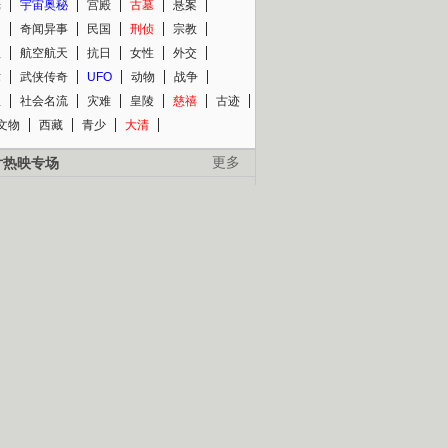
光
宇宙奥秘
宫殿
古墓
悬案
知
奇闻异事
民国
刑侦
宗教
程
航空航天
抗日
女性
外交
术
武侠传奇
UFO
动物
战争
星
社会名流
灾难
皇陵
慈禧
古迹
文物
西藏
青少
大清
片热映专场
更多
BC纪录片专场
央视精品纪录片