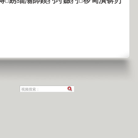
鏄綉缁滃師鍥犳垨鏃犳椤甸潰锛岃