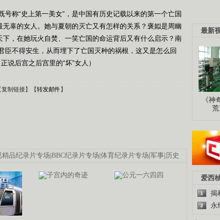
既号称“史上第一美女”，是中国有历史记载以来的第一个亡国
是最无辜的女人。她与夏朝的灭亡又有怎样的关系？褒姒是周幽
最新
弄天下，在她玩火自焚、一笑亡国的命运背后又有什么启示？南
君臣不得安生，从而埋下了亡国灭种的祸根，这又是怎么回
6 正说后宫之后宫里的“坏”女人）
【
复制链接
】【
转发邮件
】
《神
荒
视精品纪录片专场
|
BBC纪录片专场
|
体育纪录片专场
|
军事
|
历史
爱西
揭
1
永
2