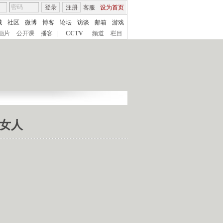
登录
注册
客服
设为首页
城
社区
微博
博客
论坛
访谈
邮箱
游戏
画片
公开课
播客
|
CCTV
频道
栏目
”女人