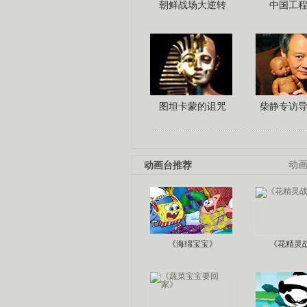
朝鲜战场大逆转
中国工
图坦卡蒙的诅咒
柴静专访
动画台推荐
动
《海绵宝宝》
《花精灵