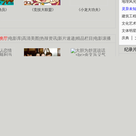
地理风
灵异未
动员》
《竞技大联盟》
《小龙大功夫》
建筑工
文化艺
文体明
庆典
映厅
|
电影库
|
高清美图
|
热辣资讯
|
新片速递
|
精品栏目
|
电影滚播
纪录
认恋情
林凤娇为成龙
大胆为舒淇说话
利当妈
庆祝58岁生日
余文乐义气相挺
B
【明星】郑秀文备嫁衣等求婚
【热门】《香格里拉》全集在线看
锘�
【视频】张国强《王海涛今年41》
【热剧】《美人心计》在线观看
【热剧】姜文马苏《女人如花》全集