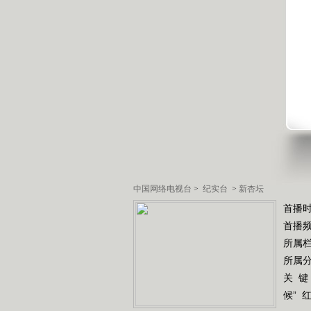
中国网络电视台
>
纪实台
>
新杏坛
首播时
首播
所属
所属
关 键
候”