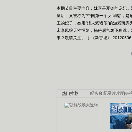
本期节目主要内容：妺喜是夏桀的宠妃，
皇后；又被称为“中国第一个女间谍”，
王的妃子，她用“烽火戏诸候”的游戏玩
宋李凤娘天性悍妒，搞得后宫鸡飞狗跳，
事？敬请关注。（ 《新杏坛》 2012050
热门推荐
纪实台
|
纪录片片库
|
央