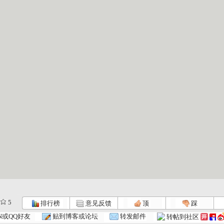
5
排行榜
意见反馈
顶
踩
N或QQ好友
贴到博客或论坛
转发邮件
转帖到社区