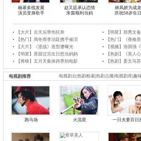
杨幂多线发展
赵又廷承认恋情
林凤娇为成
演员变身歌手
朱茵顺利当妈
庆祝58岁生
【大片】古天乐带伤狂奔
【明星】郑秀文备
【热门】周冬雨李治廷携手催泪
【热门】《香格里
【大片】《逆战》造型遭曝光
【视频】张国强《
【明星】景甜过完生日想当妈妈
【热剧】《美人心
【将映】五月天集体跨界拍电影
【热剧】姜文马苏
电视剧推荐
电视剧台
|
热剧检索
|
热剧点播
|
电视剧库
|
趣
跑马场
火流星
一日夫妻百日