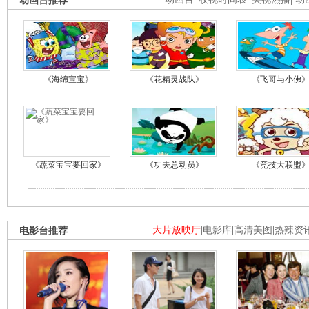
动画台推荐
《海绵宝宝》
《花精灵战队》
《飞哥与小佛
《蔬菜宝宝要回家》
《功夫总动员》
《竞技大联盟
电影台推荐
大片放映厅
|
电影库
|
高清美图
|
热辣资