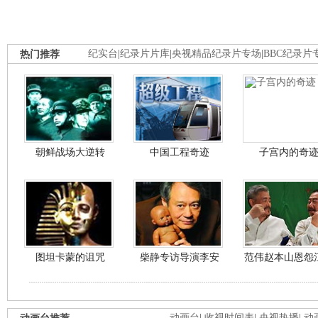
热门推荐
纪实台
|
纪录片片库
|
央视精品纪录片专场
|
BBC纪录片
朝鲜战场大逆转
中国工程奇迹
子宫内的奇
图坦卡蒙的诅咒
柴静专访导演李安
范伟赵本山恩怨
动画台
|
收视时间表
|
央视热播
|
动