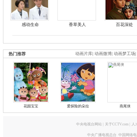
感动生命
香草美人
百花深处
热门推荐
动画片库
|
动画微博
|
动画梦工场
花园宝宝
爱探险的朵拉
燕尾侠
中央电视台网站
|
关于CCTV.com
|
人
中央广播电视总台 中国网络电