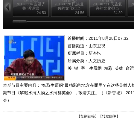
20130804 走进齐
20130728 民族复
20130721 民族复
2
鲁·沂源篇
兴的文化担当
兴的文化担当
24:53
24:56
24:30
首播时间：2011年8月28日07:32
首播频道：
山东卫视
所属栏目：
新杏坛
所属分类：人文历史
关 键 字：
生辰纲
精彩
英雄
命运
本期节目主要内容：“智取生辰纲”最精彩的地方在哪里？在这些英雄人
期节目《解谜水浒人物之水浒群英会》，敬请关注。（《新杏坛》 2011
会）
【
复制链接
】【
转发邮件
】