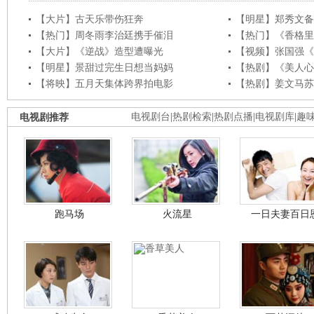
【大片】古天乐带伤狂奔
【明星】郑秀文备
【热门】周冬雨李治廷携手催泪
【热门】《香格里
【大片】《逆战》造型遭曝光
【视频】张国强《
【明星】景甜过完生日想当妈妈
【热剧】《美人心
【将映】五月天集体跨界拍电影
【热剧】姜文马苏
电视剧推荐
电视剧台
|
热剧检索
|
热剧点播
|
电视剧库
|
趣
跑马场
火流星
一日夫妻百日