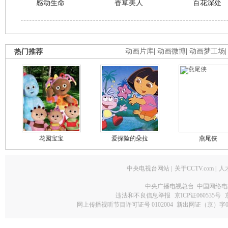
感动生命
香草美人
百花深处
热门推荐
动画片库
|
动画微博
|
动画梦工场
花园宝宝
爱探险的朵拉
燕尾侠
中央电视台网站
|
关于CCTV.com
|
人
中央广播电视总台 中国网络电
违法和不良信息举报
京ICP证060535号
网上传播视听节目许可证号 0102004
新出网证（京）字0