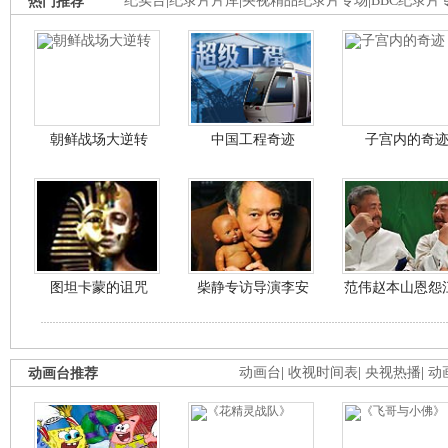
热门推荐
纪实台
|
纪录片片库
|
央视精品纪录片专场
|
BBC纪录片
朝鲜战场大逆转
中国工程奇迹
子宫内的奇
图坦卡蒙的诅咒
柴静专访导演李安
范伟赵本山恩怨
动画台推荐
动画台
|
收视时间表
|
央视热播
|
动