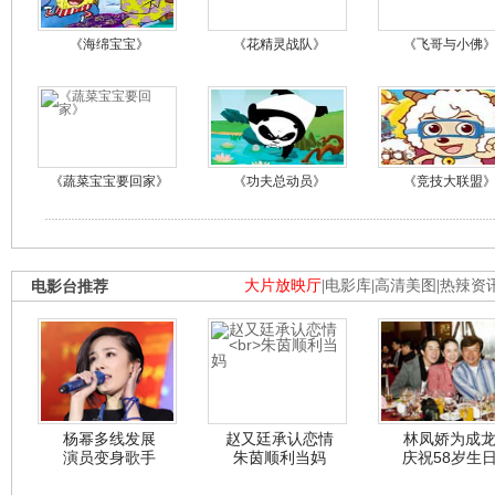
《海绵宝宝》
《花精灵战队》
《飞哥与小佛
《蔬菜宝宝要回家》
《功夫总动员》
《竞技大联盟
电影台推荐
大片放映厅
|
电影库
|
高清美图
|
热辣资
杨幂多线发展
赵又廷承认恋情
林凤娇为成
演员变身歌手
朱茵顺利当妈
庆祝58岁生