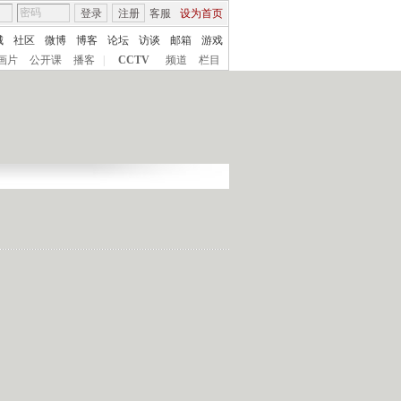
登录
注册
客服
设为首页
城
社区
微博
博客
论坛
访谈
邮箱
游戏
画片
公开课
播客
|
CCTV
频道
栏目