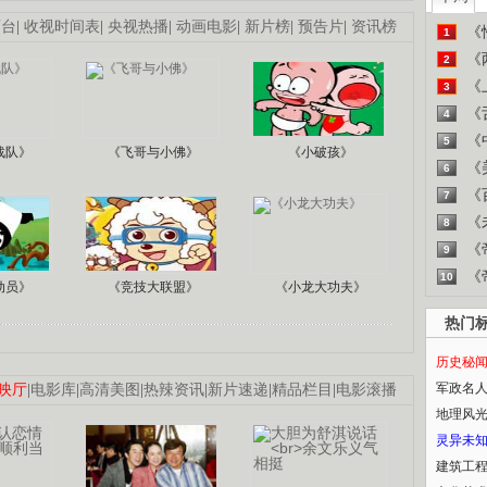
画台
|
收视时间表
|
央视热播
|
动画电影
|
新片榜
|
预告片
|
资讯榜
《
1
《
2
《
3
《
4
《
5
战队》
《飞哥与小佛》
《小破孩》
《
6
《
7
《
8
《
9
《
10
动员》
《竞技大联盟》
《小龙大功夫》
热门
历史秘
军政名
映厅
|
电影库
|
高清美图
|
热辣资讯
|
新片速递
|
精品栏目
|
电影滚播
地理风
灵异未
建筑工