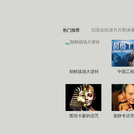
热门推荐
纪实台
|
纪录片片库
|
央
朝鲜战场大逆转
中国工
图坦卡蒙的诅咒
柴静专访