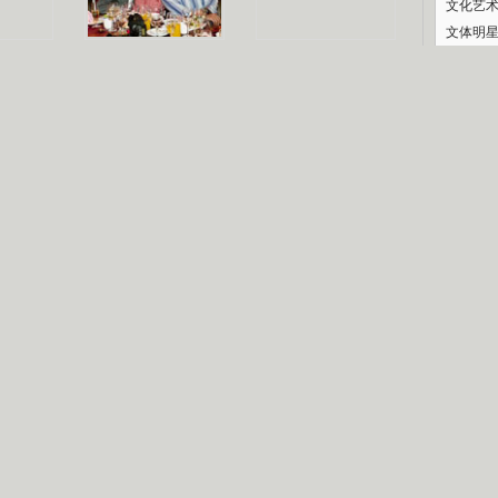
文化艺
文体明
认恋情
林凤娇为成龙
大胆为舒淇说话
庆典
利当妈
庆祝58岁生日
余文乐义气相挺
纪录
【明星】郑秀文备嫁衣等求婚
【热门】《香格里拉》全集在线看
【视频】张国强《王海涛今年41》
【热剧】《美人心计》在线观看
【热剧】姜文马苏《女人如花》全集
B
剧检索
|
热剧点播
|
电视剧库
|
趣味策划
|
CCTV-8官网
|
影视同期声
锘�
星
一日夫妻百日恩
雪狼谷