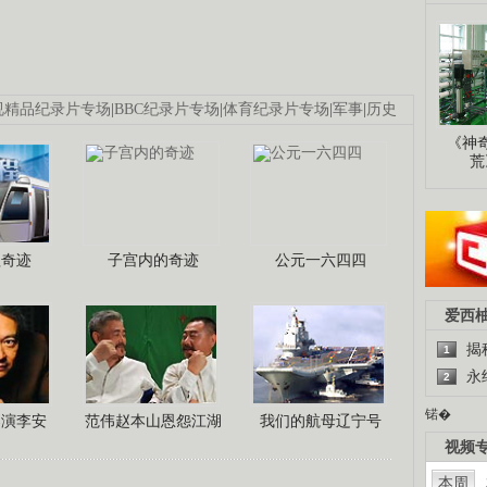
视精品纪录片专场
|
BBC纪录片专场
|
体育纪录片专场
|
军事
|
历史
《神
荒
程奇迹
子宫内的奇迹
公元一六四四
爱西
揭
1
永
2
锘�
导演李安
范伟赵本山恩怨江湖
我们的航母辽宁号
视频
本周