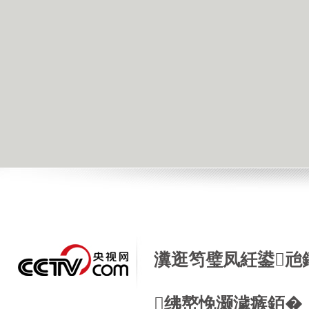
瀵逛笉璧凤紝鍙兘
绋嶅悗灏濊瘯銆�