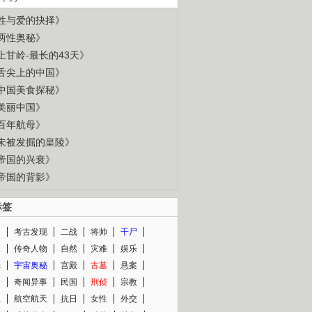
性与爱的抉择》
两性奥秘》
上甘岭-最长的43天》
舌尖上的中国》
中国美食探秘》
美丽中国》
百年航母》
未被发掘的皇陵》
帝国的兴衰》
帝国的背影》
标签
闻
考古发现
二战
将帅
干尸
人
传奇人物
自然
灾难
娱乐
光
宇宙奥秘
宫殿
古墓
悬案
知
奇闻异事
民国
刑侦
宗教
程
航空航天
抗日
女性
外交