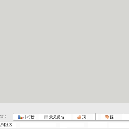
5
排行榜
意见反馈
顶
踩
帖到社区