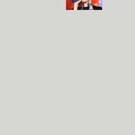
杨幂多线发展
赵又廷承
演员变身歌手
朱茵顺
【大片】古天乐带伤狂奔
【热门】周冬雨李治廷携手催泪
【大片】《逆战》造型遭曝光
【明星】景甜过完生日想当妈妈
【将映】五月天集体跨界拍电影
电视剧推荐
电视剧台
|
热
跑马场
火流