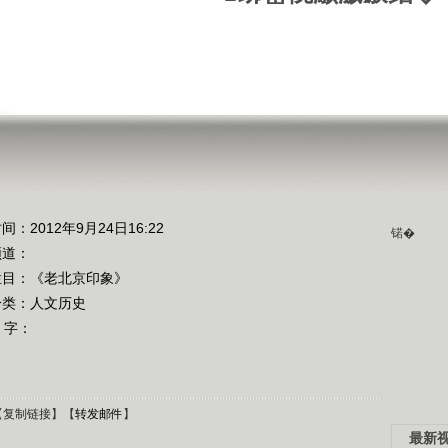
间：2012年9月24日16:22
锘�
频道：
栏目：
《老北京印象》
分类：人文历史
 字：
【
复制链接
】【
转发邮件
】
最新