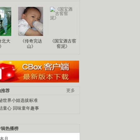
奇北大
《传奇完达
《国宝酒古窖
》
山》
窖泥》
柚推荐
更多
秘世界小姐选拔标准
结童心 回味童年趣事
专辑热播榜
本月