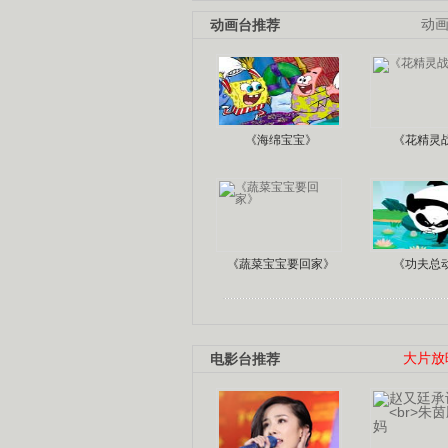
动画台推荐
动
《海绵宝宝》
《花精灵
《蔬菜宝宝要回家》
《功夫总
电影台推荐
大片放