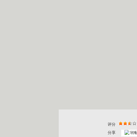
评分
分享
转