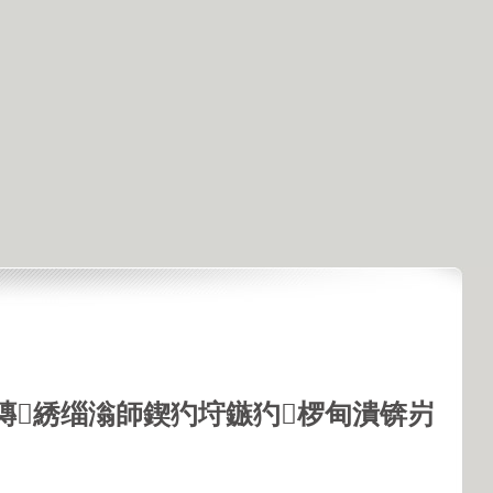
鏄綉缁滃師鍥犳垨鏃犳椤甸潰锛岃