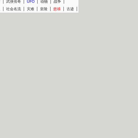
术
武侠传奇
UFO
动物
战争
星
社会名流
灾难
皇陵
慈禧
古迹
文物
西藏
青少
大清
片热映专场
更多
BC纪录片专场
央视精品纪录片