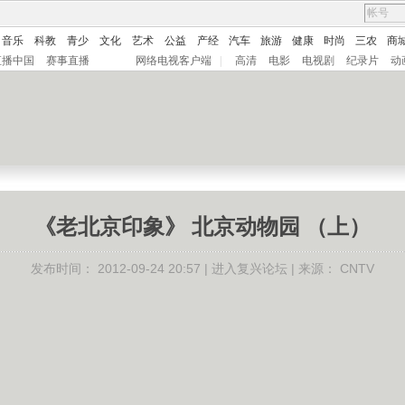
音乐
科教
青少
文化
艺术
公益
产经
汽车
旅游
健康
时尚
三农
商
直播中国
赛事直播
网络电视客户端
|
高清
电影
电视剧
纪录片
动
《老北京印象》 北京动物园 （上）
发布时间：
2012-09-24 20:57 |
进入复兴论坛
| 来源：
CNTV