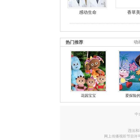
感动生命
香草
热门推荐
动
花园宝宝
爱探险
中
违法和
网上传播视听节目许可证号