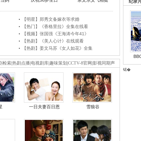
利当妈
庆祝58岁生日
余文乐义气相挺
纪录
【明星】郑秀文备嫁衣等求婚
【热门】《香格里拉》全集在线看
【视频】张国强《王海涛今年41》
【热剧】《美人心计》在线观看
【热剧】姜文马苏《女人如花》全集
B
剧检索
|
热剧点播
|
电视剧库
|
趣味策划
|
CCTV-8官网
|
影视同期声
锘�
星
一日夫妻百日恩
雪狼谷