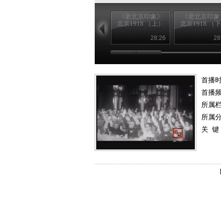
《老北京印象》
《老北京印象
北京1918 （上）
北京1918 （
28:26
28
首播时
首播
所属
所属
关 键