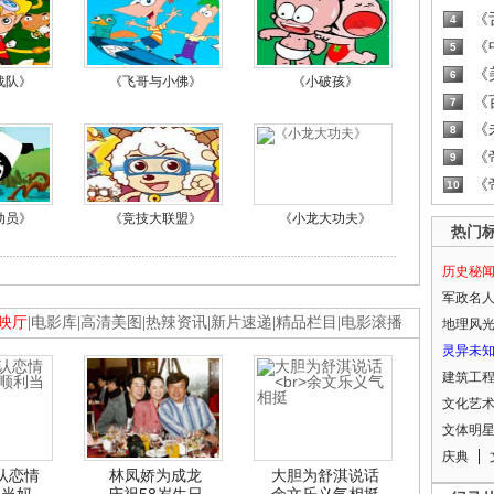
《
4
《
5
《
6
战队》
《飞哥与小佛》
《小破孩》
《
7
《
8
《
9
《
10
动员》
《竞技大联盟》
《小龙大功夫》
热门
历史秘
军政名
映厅
|
电影库
|
高清美图
|
热辣资讯
|
新片速递
|
精品栏目
|
电影滚播
地理风
灵异未
建筑工
文化艺
文体明
庆典
认恋情
林凤娇为成龙
大胆为舒淇说话