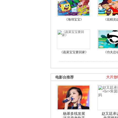
《海绵宝宝》
《花精灵
《蔬菜宝宝要回家》
《功夫总
电影台推荐
大片放
杨幂多线发展
赵又廷承