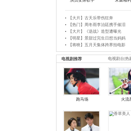
演员变身歌手
朱茵顺
【大片】古天乐带伤狂奔
【热门】周冬雨李治廷携手催泪
【大片】《逆战》造型遭曝光
【明星】景甜过完生日想当妈妈
【将映】五月天集体跨界拍电影
电视剧推荐
电视剧台
|
热
跑马场
火流