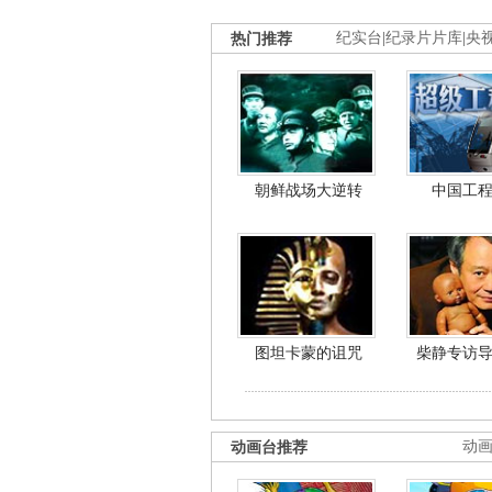
热门推荐
纪实台
|
纪录片片库
|
央
朝鲜战场大逆转
中国工
图坦卡蒙的诅咒
柴静专访
动画台推荐
动