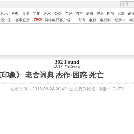
音乐
科教
青少
文化
艺术
公益
产经
汽车
旅游
健康
时尚
三农
商
直播中国
赛事直播
网络电视客户端
|
高清
电影
电视剧
纪录片
动
302 Found
CCTV_WebServer
印象》 老舍词典 杰作·困惑·死亡
发布时间：
2012-09-24 20:42 |
进入复兴论坛
| 来源：
CNTV