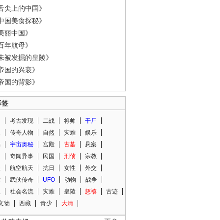
舌尖上的中国》
中国美食探秘》
美丽中国》
百年航母》
未被发掘的皇陵》
帝国的兴衰》
帝国的背影》
标签
闻
考古发现
二战
将帅
干尸
人
传奇人物
自然
灾难
娱乐
光
宇宙奥秘
宫殿
古墓
悬案
知
奇闻异事
民国
刑侦
宗教
程
航空航天
抗日
女性
外交
术
武侠传奇
UFO
动物
战争
星
社会名流
灾难
皇陵
慈禧
古迹
文物
西藏
青少
大清