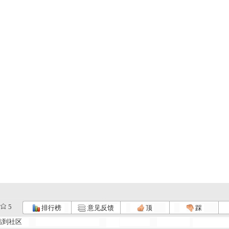
5
排行榜
意见反馈
顶
踩
帖到社区