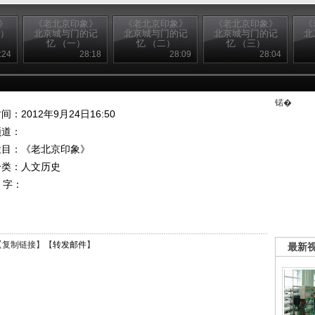
》
《老北京印象》
《老北京印象》
《老北京印象》
《
下）
北京城与门的记
北京城与门的记
北京城与门的记
北
忆 （一）
忆 （二）
忆 （三）
:24
28:18
28:09
28:04
锘�
间：2012年9月24日16:50
频道：
栏目：
《老北京印象》
分类：人文历史
 字：
【
复制链接
】【
转发邮件
】
最新