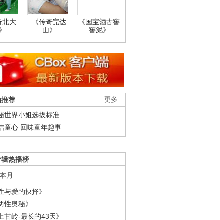
奇北大
《传奇完达
《国宝酒古窖
》
山》
窖泥》
柚推荐
更多
秘世界小姐选拔标准
结童心 回味童年趣事
专辑热播榜
本月
性与爱的抉择》
两性奥秘》
上甘岭-最长的43天》