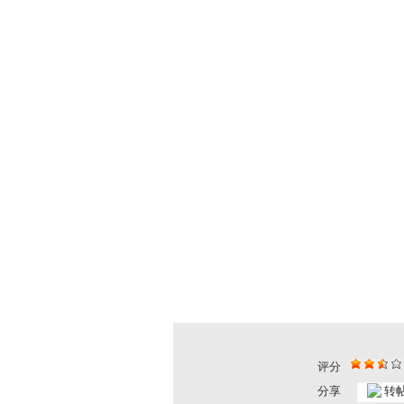
评分
分享
转