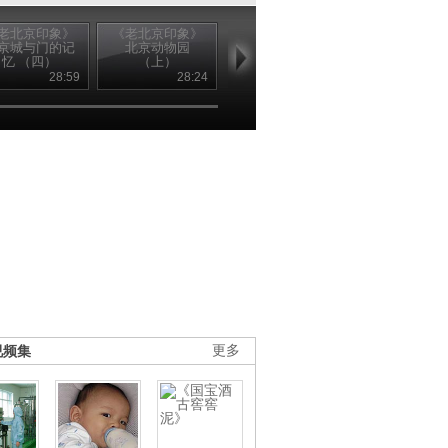
老北京印象》
《老北京印象》
《老北京印象》
《老北京印象
京城与门的记
北京动物园
北京动物园
老舍词典系
忆 （四）
（上）
（下）
（一）
28:59
28:24
28:20
28
视频集
更多