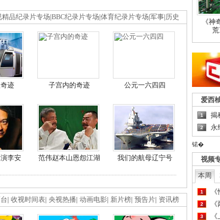
视精品纪录片专场
|
BBC纪录片专场
|
体育纪录片专场
|
军事
|
历史
《神
荒
程奇迹
子宫内的奇迹
公元一六四四
爱西
揭
1
永
2
锘�
导演李安
范伟赵本山恩怨江湖
我们的航母辽宁号
视频
本周
《
1
画台
|
收视时间表
|
央视热播
|
动画电影
|
新片榜
|
预告片
|
资讯榜
《
2
《
3