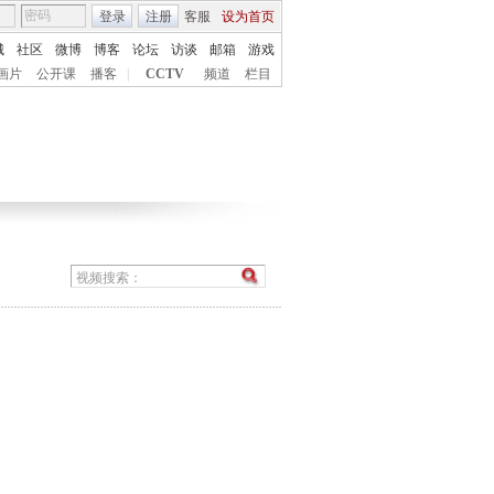
登录
注册
客服
设为首页
城
社区
微博
博客
论坛
访谈
邮箱
游戏
画片
公开课
播客
|
CCTV
频道
栏目