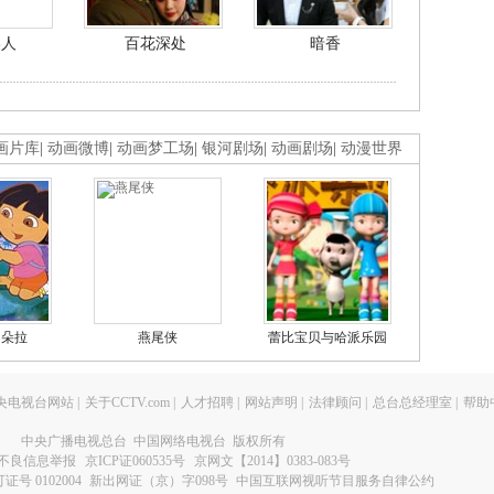
美人
百花深处
暗香
画片库
|
动画微博
|
动画梦工场
|
银河剧场
|
动画剧场
|
动漫世界
的朵拉
燕尾侠
蕾比宝贝与哈派乐园
央电视台网站
|
关于CCTV.com
|
人才招聘
|
网站声明
|
法律顾问
|
总台总经理室
|
帮助
中央广播电视总台 中国网络电视台 版权所有
不良信息举报
京ICP证060535号
京网文【2014】0383-083号
 0102004
新出网证（京）字098号
中国互联网视听节目服务自律公约