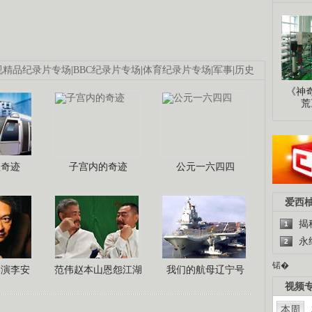
视精品纪录片专场
|
BBC纪录片专场
|
体育纪录片专场
|
军事
|
历史
《神
荒
程奇迹
子宫内的奇迹
公元一六四四
爱西
揭
1
永
2
锘�
导演李安
范伟赵本山恩怨江湖
我们的航母辽宁号
视频
本周