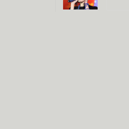
杨幂多线发展
赵又廷承
演员变身歌手
朱茵顺
【大片】古天乐带伤狂奔
【热门】周冬雨李治廷携手催泪
【大片】《逆战》造型遭曝光
【明星】景甜过完生日想当妈妈
【将映】五月天集体跨界拍电影
电视剧推荐
电视剧台
|
热
跑马场
火流