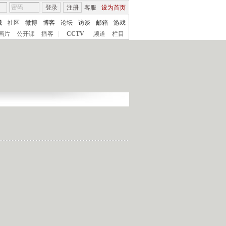
登录
注册
客服
设为首页
城
社区
微博
博客
论坛
访谈
邮箱
游戏
画片
公开课
播客
|
CCTV
频道
栏目