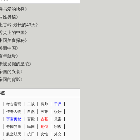
性与爱的抉择》
两性奥秘》
上甘岭-最长的43天》
舌尖上的中国》
中国美食探秘》
美丽中国》
百年航母》
未被发掘的皇陵》
帝国的兴衰》
帝国的背影》
标签
闻
考古发现
二战
将帅
干尸
人
传奇人物
自然
灾难
娱乐
光
宇宙奥秘
宫殿
古墓
悬案
知
奇闻异事
民国
刑侦
宗教
程
航空航天
抗日
女性
外交