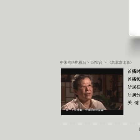
中国网络电视台
>
纪实台
>
《老北京印象》
首播时
首播
所属
所属
关 键