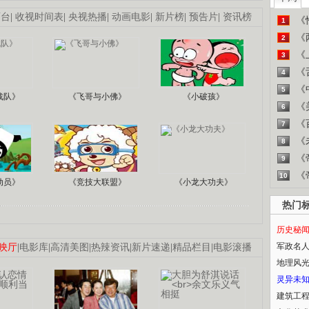
画台
|
收视时间表
|
央视热播
|
动画电影
|
新片榜
|
预告片
|
资讯榜
《
1
《
2
《
3
《
4
《
5
战队》
《飞哥与小佛》
《小破孩》
《
6
《
7
《
8
《
9
《
10
动员》
《竞技大联盟》
《小龙大功夫》
热门
历史秘
军政名
映厅
|
电影库
|
高清美图
|
热辣资讯
|
新片速递
|
精品栏目
|
电影滚播
地理风
灵异未
建筑工