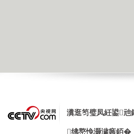
瀵逛笉璧凤紝鍙兘
绋嶅悗灏濊瘯銆�