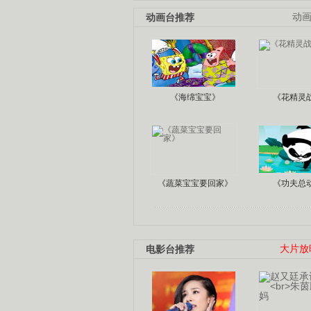
动画台推荐
动
《海绵宝宝》
《花精灵
《蔬菜宝宝要回家》
《功夫总
电影台推荐
大片放