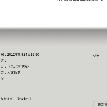
间：2012年9月24日16:50
锘�
频道：
栏目：
《老北京印象》
分类：人文历史
 字：
【
复制链接
】【
转发邮件
】
最新