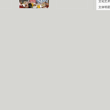
文化艺
文体明
认恋情
林凤娇为成龙
大胆为舒淇说话
庆典
利当妈
庆祝58岁生日
余文乐义气相挺
纪录
【明星】郑秀文备嫁衣等求婚
【热门】《香格里拉》全集在线看
【视频】张国强《王海涛今年41》
【热剧】《美人心计》在线观看
【热剧】姜文马苏《女人如花》全集
B
剧检索
|
热剧点播
|
电视剧库
|
趣味策划
|
CCTV-8官网
|
影视同期声
锘�
星
一日夫妻百日恩
雪狼谷