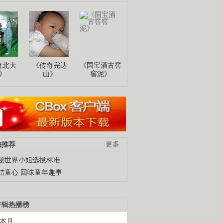
奇北大
《传奇完达
《国宝酒古窖
》
山》
窖泥》
柚推荐
更多
秘世界小姐选拔标准
结童心 回味童年趣事
专辑热播榜
本月