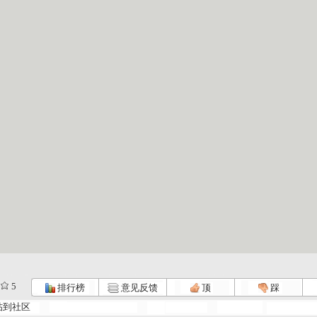
5
排行榜
意见反馈
顶
踩
帖到社区