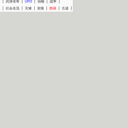
术
武侠传奇
UFO
动物
战争
星
社会名流
灾难
皇陵
慈禧
古迹
文物
西藏
青少
大清
片热映专场
更多
BC纪录片专场
央视精品纪录片