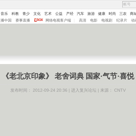
音乐
科教
青少
文化
艺术
公益
产经
汽车
旅游
健康
时尚
三农
商
直播中国
赛事直播
网络电视客户端
|
高清
电影
电视剧
纪录片
动
《老北京印象》 老舍词典 国家·气节·喜悦
发布时间：
2012-09-24 20:36 |
进入复兴论坛
| 来源：
CNTV