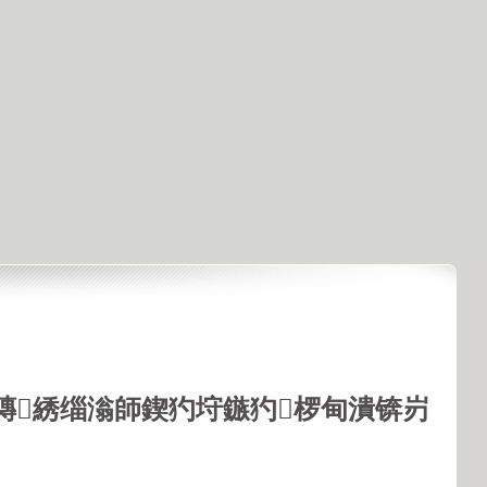
鏄綉缁滃師鍥犳垨鏃犳椤甸潰锛岃