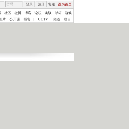
登录
注册
客服
设为首页
城
社区
微博
博客
论坛
访谈
邮箱
游戏
画片
公开课
播客
|
CCTV
频道
栏目