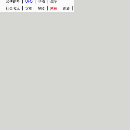
术
武侠传奇
UFO
动物
战争
星
社会名流
灾难
皇陵
慈禧
古迹
文物
西藏
青少
大清
片热映专场
更多
BC纪录片专场
央视精品纪录片