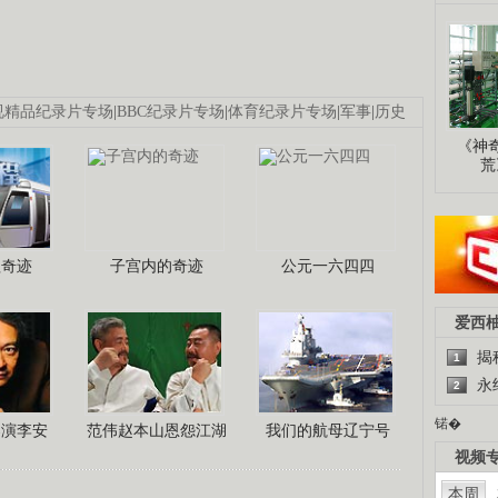
视精品纪录片专场
|
BBC纪录片专场
|
体育纪录片专场
|
军事
|
历史
《神
荒
程奇迹
子宫内的奇迹
公元一六四四
爱西
揭
1
永
2
锘�
导演李安
范伟赵本山恩怨江湖
我们的航母辽宁号
视频
本周