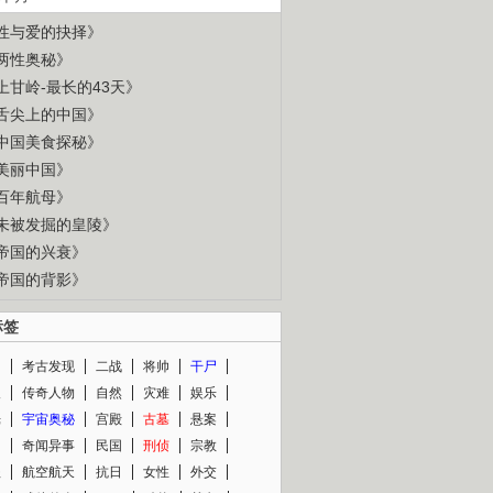
性与爱的抉择》
两性奥秘》
上甘岭-最长的43天》
舌尖上的中国》
中国美食探秘》
美丽中国》
百年航母》
未被发掘的皇陵》
帝国的兴衰》
帝国的背影》
标签
闻
考古发现
二战
将帅
干尸
人
传奇人物
自然
灾难
娱乐
光
宇宙奥秘
宫殿
古墓
悬案
知
奇闻异事
民国
刑侦
宗教
程
航空航天
抗日
女性
外交