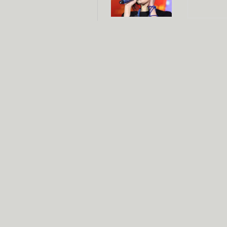
杨幂多线发展
赵又廷承
演员变身歌手
朱茵顺
【大片】古天乐带伤狂奔
【热门】周冬雨李治廷携手催泪
【大片】《逆战》造型遭曝光
【明星】景甜过完生日想当妈妈
【将映】五月天集体跨界拍电影
电视剧推荐
电视剧台
|
热
跑马场
火流