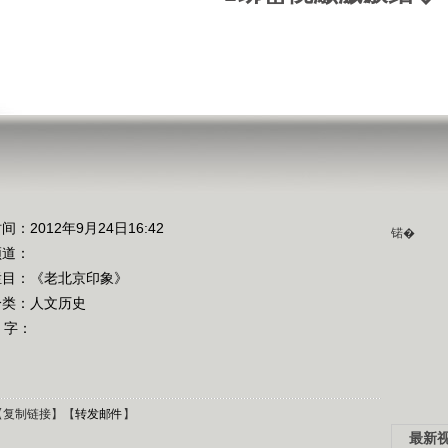
间：2012年9月24日16:42
锘�
频道：
栏目：
《老北京印象》
分类：人文历史
 字：
【
复制链接
】【
转发邮件
】
最新