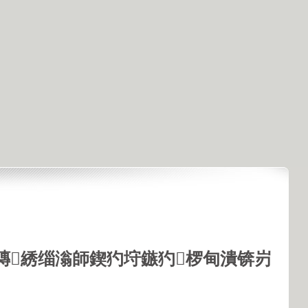
鏄綉缁滃師鍥犳垨鏃犳椤甸潰锛岃