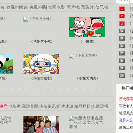
画台
|
收视时间表
|
央视热播
|
动画电影
|
新片榜
|
预告片
|
资讯榜
《
1
《
2
《
3
《
4
《
5
战队》
《飞哥与小佛》
《小破孩》
《
6
《
7
《
8
《
9
《
10
动员》
《竞技大联盟》
《小龙大功夫》
热门
历史秘
军政名
映厅
|
电影库
|
高清美图
|
热辣资讯
|
新片速递
|
精品栏目
|
电影滚播
地理风
灵异未
建筑工