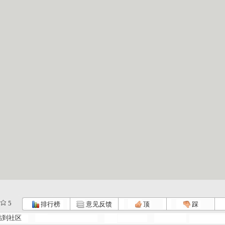
5
排行榜
意见反馈
顶
踩
帖到社区