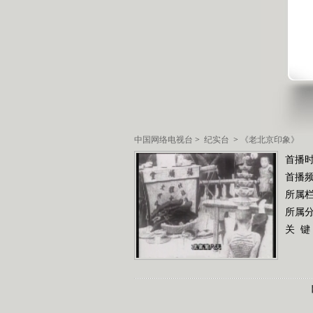
中国网络电视台
>
纪实台
>
《老北京印象》
首播时
首播
所属
所属
关 键