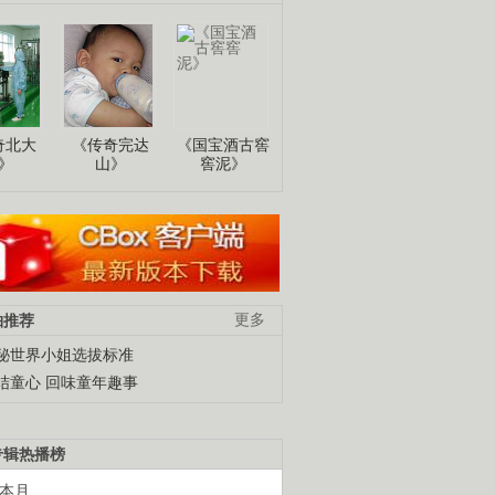
奇北大
《传奇完达
《国宝酒古窖
》
山》
窖泥》
柚推荐
更多
秘世界小姐选拔标准
结童心 回味童年趣事
专辑热播榜
本月