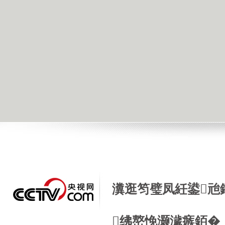
瀵逛笉璧凤紝鍙兘
绋嶅悗灏濊瘯銆�