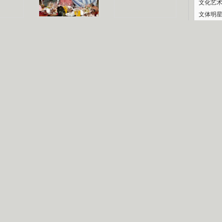
文化艺
文体明
认恋情
林凤娇为成龙
大胆为舒淇说话
庆典
利当妈
庆祝58岁生日
余文乐义气相挺
纪录
【明星】郑秀文备嫁衣等求婚
【热门】《香格里拉》全集在线看
【视频】张国强《王海涛今年41》
【热剧】《美人心计》在线观看
【热剧】姜文马苏《女人如花》全集
B
剧检索
|
热剧点播
|
电视剧库
|
趣味策划
|
CCTV-8官网
|
影视同期声
锘�
星
一日夫妻百日恩
雪狼谷