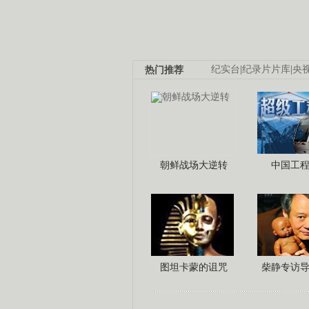
热门推荐
纪实台
|
纪录片片库
|
央
朝鲜战场大逆转
中国工
图坦卡蒙的诅咒
柴静专访