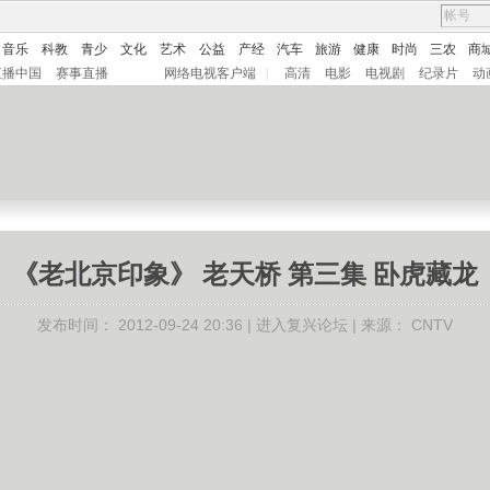
音乐
科教
青少
文化
艺术
公益
产经
汽车
旅游
健康
时尚
三农
商
直播中国
赛事直播
网络电视客户端
|
高清
电影
电视剧
纪录片
动
《老北京印象》 老天桥 第三集 卧虎藏龙
发布时间：
2012-09-24 20:36 |
进入复兴论坛
| 来源：
CNTV