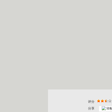
评分
分享
转