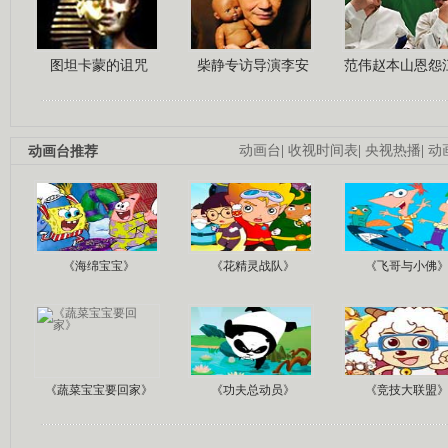
图坦卡蒙的诅咒
柴静专访导演李安
范伟赵本山恩怨
动画台推荐
动画台
|
收视时间表
|
央视热播
|
动
《海绵宝宝》
《花精灵战队》
《飞哥与小佛
《蔬菜宝宝要回家》
《功夫总动员》
《竞技大联盟