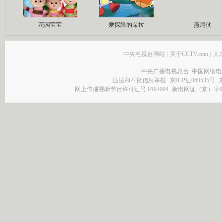
花园宝宝
爱探险的朵拉
燕尾侠
中央电视台网站
|
关于CCTV.com
|
人
中央广播电视总台 中国网络电
违法和不良信息举报
京ICP证060535号
网上传播视听节目许可证号 0102004
新出网证（京）字0