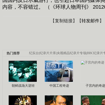
国国内反日示威游行，也引起日本国内媒体
内容，不容错过。 （《环球人物周刊》 20120
【
复制链接
】【
转发邮件
】
热门推荐
纪实台
|
纪录片片库
|
央视精品纪录片专场
|
BBC纪录片
朝鲜战场大逆转
中国工程奇迹
子宫内的奇