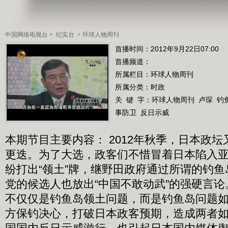
中国网络电视台
>
纪实台
>
环球人物周刊
首播时间：2012年9月22日07:00
首播频道：
所属栏目：
环球人物周刊
所属分类：时政
关 键 字：
环球人物周刊
卢琛
钓
事防卫
反日示威
本期节目主要内容： 2012年秋季，日本政
更迭。为了大选，政客们不惜冒着日本陷入
纷打出“领土”牌，继野田政府通过所谓的钓
党的候选人也放出“中国不敢动武”的强硬言
不仅仅是钓鱼岛领土问题，而是钓鱼岛问题
方保钓决心，打破日本政客预期，造成两者