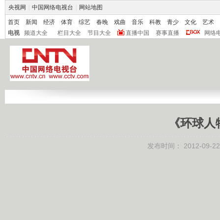
央视网
|
中国网络电视台
|
网站地图
首页
新闻
经济
体育
综艺
春晚
戏曲
音乐
科教
青少
文化
艺术
电视
频道大全
栏目大全
节目大全
直播中国
赛事直播
网络
《环球人物周
发布时间：
2012-09-22