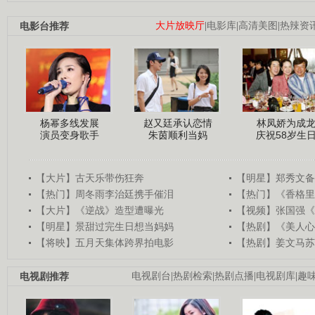
电影台推荐
大片放映厅
|
电影库
|
高清美图
|
热辣资
杨幂多线发展
赵又廷承认恋情
林凤娇为成
演员变身歌手
朱茵顺利当妈
庆祝58岁生
【大片】古天乐带伤狂奔
【明星】郑秀文备
【热门】周冬雨李治廷携手催泪
【热门】《香格里
【大片】《逆战》造型遭曝光
【视频】张国强《
【明星】景甜过完生日想当妈妈
【热剧】《美人心
【将映】五月天集体跨界拍电影
【热剧】姜文马苏
电视剧推荐
电视剧台
|
热剧检索
|
热剧点播
|
电视剧库
|
趣