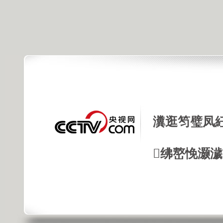
瀵逛笉璧凤
绋嶅悗灏