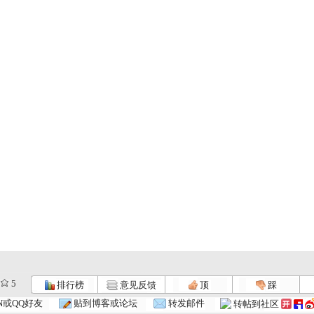
5
排行榜
意见反馈
顶
踩
N或QQ好友
贴到博客或论坛
转发邮件
转帖到社区