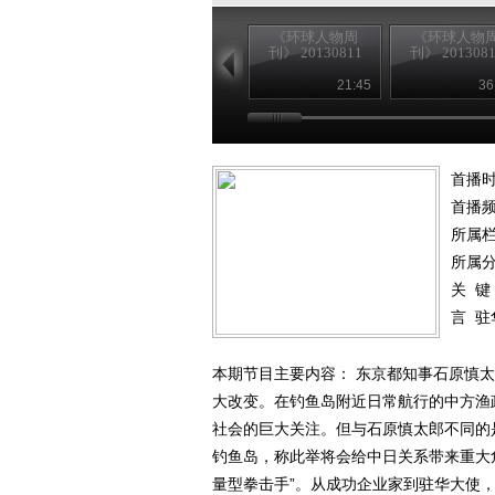
《环球人物周
《环球人物
刊》 20130811
刊》 2013081
21:45
36
首播时
首播
所属
所属
关 键
言
驻
本期节目主要内容： 东京都知事石原慎太
大改变。在钓鱼岛附近日常航行的中方渔
社会的巨大关注。但与石原慎太郎不同的
钓鱼岛，称此举将会给中日关系带来重大
量型拳击手”。从成功企业家到驻华大使