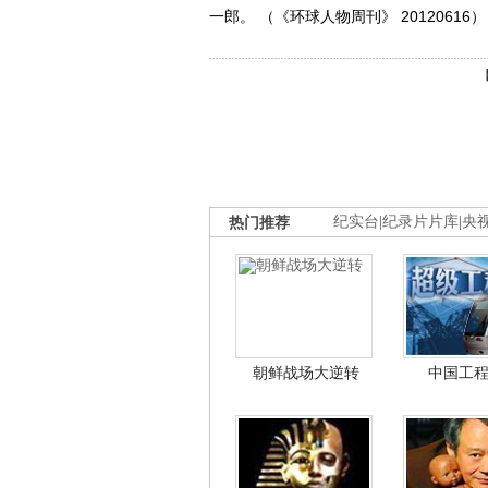
一郎。 （《环球人物周刊》 20120616）
热门推荐
纪实台
|
纪录片片库
|
央
朝鲜战场大逆转
中国工