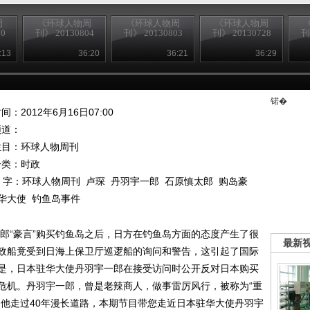
周
《环球人物周
《环球人物周
《环球人物周
0
刊》 20130804
刊》 20130803
刊》 20130728
刊
:13
36:20
36:21
36:29
锘�
间：2012年6月16日07:00
频道：
栏目：
环球人物周刊
分类：时政
 字：
环球人物周刊
卢琛
丹羽宇一郎
石原慎太郎
购岛豪
华大使
钓鱼岛事件
郎“豪言”购买钓鱼岛之后，日方在钓鱼岛方面的态度产生了很
最新
政船竟受到日海上保卫厅巡逻船的询问和警告，这引起了国际
是，日本驻华大使丹羽宇一郎在接受访问时公开反对日本购买
危机。丹羽宇一郎，曾是老辣商人，做事雷厉风行，被称为“重
，他走过40年漫长道路，本期节目带您走近日本驻华大使丹羽宇