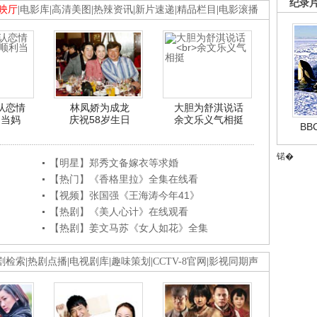
纪录
映厅
|
电影库
|
高清美图
|
热辣资讯
|
新片速递
|
精品栏目
|
电影滚播
认恋情
林凤娇为成龙
大胆为舒淇说话
利当妈
庆祝58岁生日
余文乐义气相挺
B
锘�
【明星】郑秀文备嫁衣等求婚
【热门】《香格里拉》全集在线看
【视频】张国强《王海涛今年41》
【热剧】《美人心计》在线观看
【热剧】姜文马苏《女人如花》全集
剧检索
|
热剧点播
|
电视剧库
|
趣味策划
|
CCTV-8官网
|
影视同期声