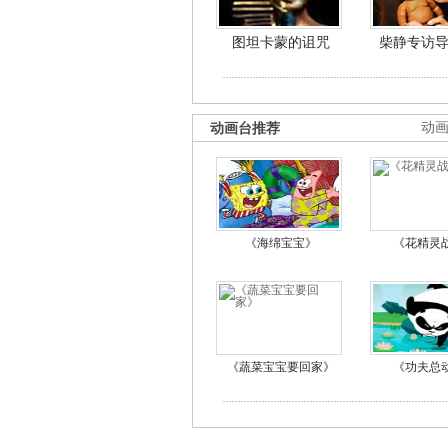
图坦卡蒙的诅咒
柴静专访
动画台推荐
动
《海绵宝宝》
《花精灵
《蔬菜宝宝要回家》
《功夫总