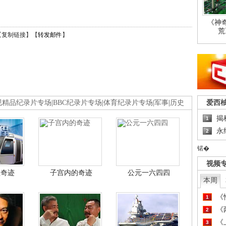
《神
荒
【
复制链接
】【
转发邮件
】
爱西
视精品纪录片专场
|
BBC纪录片专场
|
体育纪录片专场
|
军事
|
历史
揭
1
永
2
锘�
视频
程奇迹
子宫内的奇迹
公元一六四四
本周
《
1
《
2
《
3