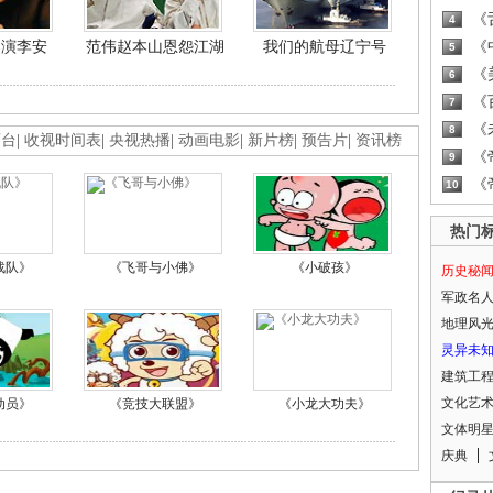
《
4
导演李安
范伟赵本山恩怨江湖
我们的航母辽宁号
《
5
《
6
《
7
《
8
画台
|
收视时间表
|
央视热播
|
动画电影
|
新片榜
|
预告片
|
资讯榜
《
9
《
10
热门
战队》
《飞哥与小佛》
《小破孩》
历史秘
军政名
地理风
灵异未
建筑工
文化艺
动员》
《竞技大联盟》
《小龙大功夫》
文体明
庆典