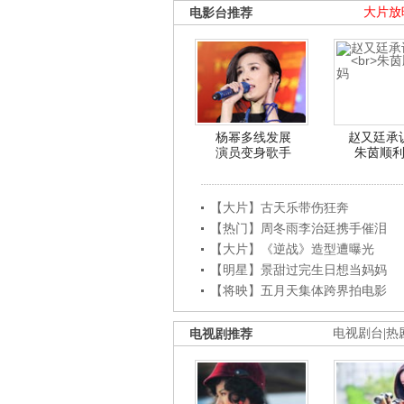
电影台推荐
大片放
杨幂多线发展
赵又廷承
演员变身歌手
朱茵顺
【大片】古天乐带伤狂奔
【热门】周冬雨李治廷携手催泪
【大片】《逆战》造型遭曝光
【明星】景甜过完生日想当妈妈
【将映】五月天集体跨界拍电影
电视剧推荐
电视剧台
|
热