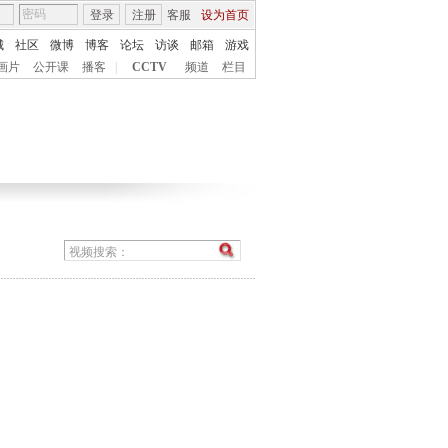
登录
注册
客服
设为首页
城
社区
微博
博客
论坛
访谈
邮箱
游戏
画片
公开课
播客
|
CCTV
频道
栏目