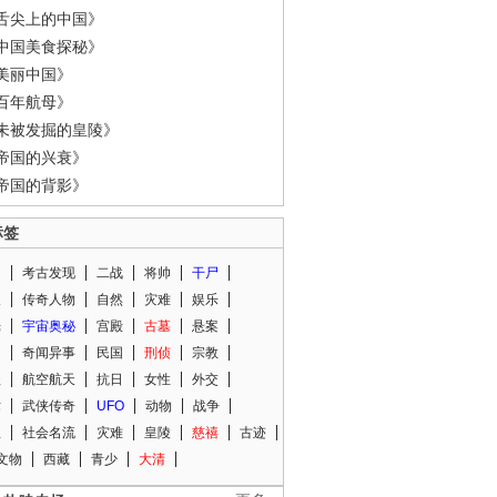
舌尖上的中国》
中国美食探秘》
美丽中国》
百年航母》
未被发掘的皇陵》
帝国的兴衰》
帝国的背影》
标签
闻
考古发现
二战
将帅
干尸
人
传奇人物
自然
灾难
娱乐
光
宇宙奥秘
宫殿
古墓
悬案
知
奇闻异事
民国
刑侦
宗教
程
航空航天
抗日
女性
外交
术
武侠传奇
UFO
动物
战争
星
社会名流
灾难
皇陵
慈禧
古迹
文物
西藏
青少
大清