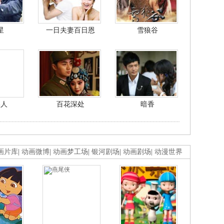
星
一日夫妻百日恩
雪狼谷
美人
百花深处
暗香
画片库
|
动画微博
|
动画梦工场
|
银河剧场
|
动画剧场
|
动漫世界