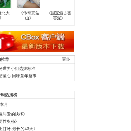
奇北大
《传奇完达
《国宝酒古窖
》
山》
窖泥》
柚推荐
更多
秘世界小姐选拔标准
结童心 回味童年趣事
专辑热播榜
本月
性与爱的抉择》
两性奥秘》
上甘岭-最长的43天》