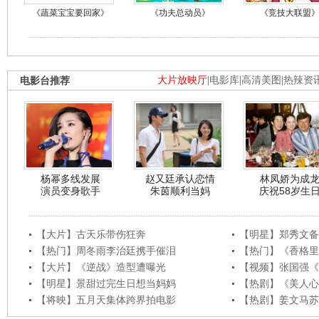
《蔬菜宝宝要回家》
《功夫总动员》
《竞技大联盟
电影台推荐
大片放映厅
|
电影库
|
高清美图
|
热辣资
杨幂多线发展
赵又廷承认恋情
林凤娇为成
演员变身歌手
朱茵顺利当妈
庆祝58岁生
【大片】古天乐带伤狂奔
【明星】郑秀文备
【热门】周冬雨李治廷携手催泪
【热门】《香格里
【大片】《逆战》造型遭曝光
【视频】张国强《
【明星】景甜过完生日想当妈妈
【热剧】《美人心
【将映】五月天集体跨界拍电影
【热剧】姜文马苏