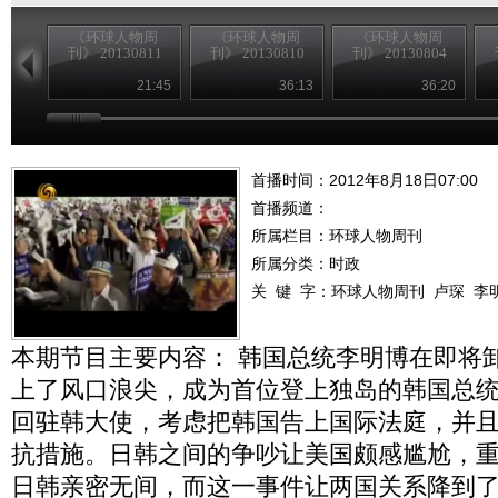
《环球人物周
《环球人物周
《环球人物周
刊》 20130811
刊》 20130810
刊》 20130804
21:45
36:13
36:20
首播时间：2012年8月18日07:00
首播频道：
所属栏目：
环球人物周刊
所属分类：时政
关 键 字：
环球人物周刊
卢琛
李
本期节目主要内容： 韩国总统李明博在即将
上了风口浪尖，成为首位登上独岛的韩国总
回驻韩大使，考虑把韩国告上国际法庭，并
抗措施。日韩之间的争吵让美国颇感尴尬，
日韩亲密无间，而这一事件让两国关系降到了