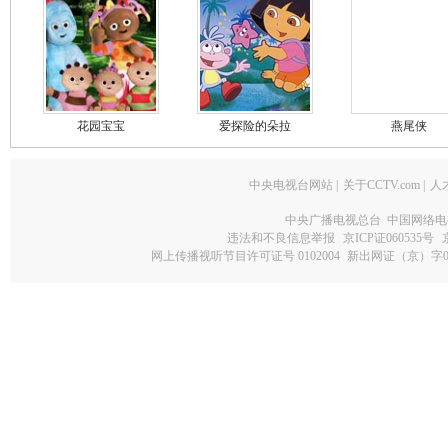
花园宝宝
爱探险的朵拉
燕尾侠
中央电视台网站
|
关于CCTV.com
|
人
中央广播电视总台 中国网络电
违法和不良信息举报
京ICP证060535号
网上传播视听节目许可证号 0102004
新出网证（京）字0