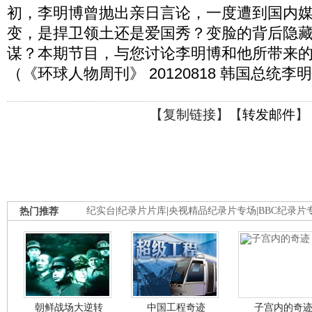
初，李明博曾抛出亲日言论，一度遭到国内
变，是捍卫领土还是爱国秀？变脸的背后隐
谋？本期节目，与您讨论李明博和他所带来
（《环球人物周刊》 20120818 韩国总统李
【
复制链接
】【
转发邮件
】
热门推荐
纪实台
|
纪录片片库
|
央视精品纪录片专场
|
BBC纪录片
朝鲜战场大逆转
中国工程奇迹
子宫内的奇