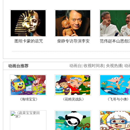
图坦卡蒙的诅咒
柴静专访导演李安
范伟赵本山恩怨
动画台推荐
动画台
|
收视时间表
|
央视热播
|
动
《海绵宝宝》
《花精灵战队》
《飞哥与小佛