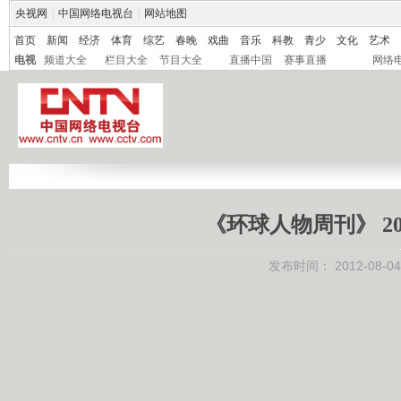
央视网
|
中国网络电视台
|
网站地图
首页
新闻
经济
体育
综艺
春晚
戏曲
音乐
科教
青少
文化
艺术
电视
频道大全
栏目大全
节目大全
直播中国
赛事直播
网络
《环球人物周刊》 201
发布时间：
2012-08-04