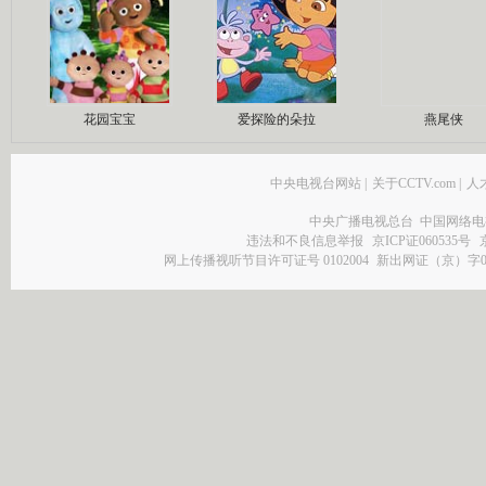
花园宝宝
爱探险的朵拉
燕尾侠
中央电视台网站
|
关于CCTV.com
|
人
中央广播电视总台 中国网络电
违法和不良信息举报
京ICP证060535号
网上传播视听节目许可证号 0102004
新出网证（京）字0