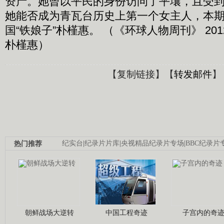
资产。她曾以平民的身份访问了平壤，且受
她能否成为青瓦台历史上第一个女主人，本
国“铁娘子”朴槿惠。 （《环球人物周刊》 2012
朴槿惠）
【
复制链接
】【
转发邮件
】
热门推荐
纪实台
|
纪录片片库
|
央视精品纪录片专场
|
BBC纪录片
朝鲜战场大逆转
中国工程奇迹
子宫内的奇