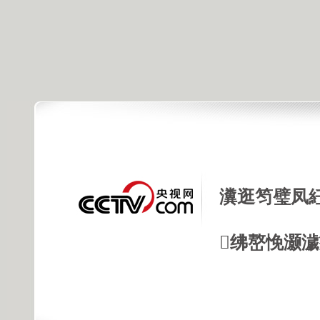
瀵逛笉璧凤
绋嶅悗灏