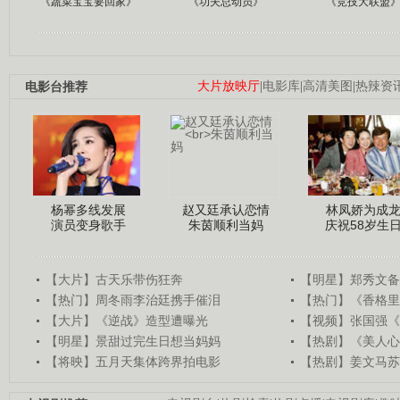
《蔬菜宝宝要回家》
《功夫总动员》
《竞技大联盟
电影台推荐
大片放映厅
|
电影库
|
高清美图
|
热辣资
杨幂多线发展
赵又廷承认恋情
林凤娇为成
演员变身歌手
朱茵顺利当妈
庆祝58岁生
【大片】古天乐带伤狂奔
【明星】郑秀文备
【热门】周冬雨李治廷携手催泪
【热门】《香格里
【大片】《逆战》造型遭曝光
【视频】张国强《
【明星】景甜过完生日想当妈妈
【热剧】《美人心
【将映】五月天集体跨界拍电影
【热剧】姜文马苏