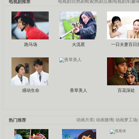
电视剧推荐
电视剧台
|
热剧检索
|
热剧点播
|
电视剧库
|
趣
跑马场
火流星
一日夫妻百日
感动生命
香草美人
百花深处
热门推荐
动画片库
|
动画微博
|
动画梦工场