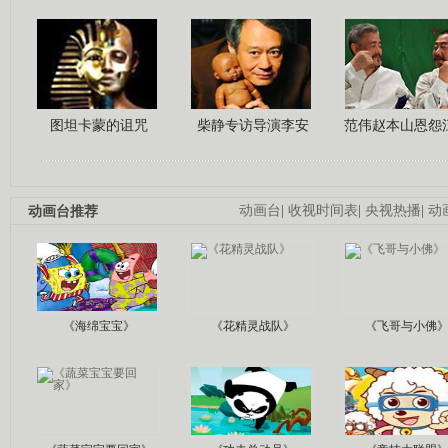
图坦卡蒙的诅咒
柴静专访导演李安
范伟赵本山恩怨
动画台推荐
动画台
|
收视时间表
|
央视热播
|
动
《海绵宝宝》
《花精灵战队》
《飞哥与小佛