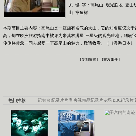
关 键 字：
高尾山
观光胜地
登山
山
章鱼树
本期节目主要内容：高尾山是一座颇有名气的大山，它的知名度仅次于
高，却在欧洲旅游指南中被评为米其林满星-三星级的观光胜地，到底
伶俐将带您一同去感受一下高尾山的魅力，敬请收看。（《漫游日本》 201
【
复制链接
】【
转发邮件
】
热门推荐
纪实台
|
纪录片片库
|
央视精品纪录片专场
|
BBC纪录片