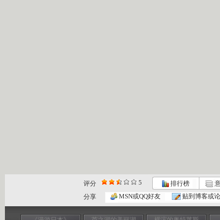
5
评分
排行榜
意
MSN或QQ好友
贴到博客或
分享
《漫游日本》
芦之湖的美丽湖
横滨的奥特莱斯