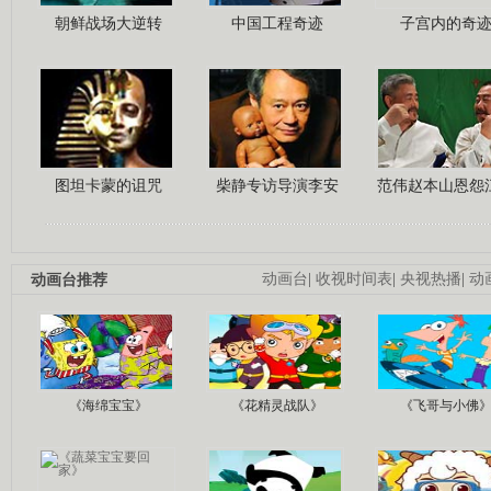
朝鲜战场大逆转
中国工程奇迹
子宫内的奇
图坦卡蒙的诅咒
柴静专访导演李安
范伟赵本山恩怨
动画台推荐
动画台
|
收视时间表
|
央视热播
|
动
《海绵宝宝》
《花精灵战队》
《飞哥与小佛