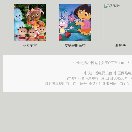
花园宝宝
爱探险的朵拉
燕尾侠
中央电视台网站
|
关于CCTV.com
|
人
中央广播电视总台 中国网络电
违法和不良信息举报
京ICP证060535号
网上传播视听节目许可证号 0102004
新出网证（京）字0