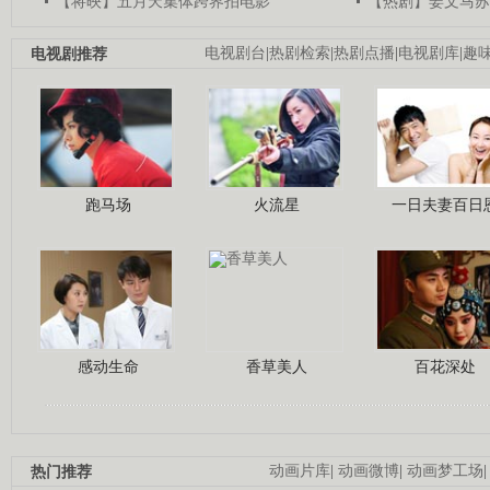
【将映】五月天集体跨界拍电影
【热剧】姜文马苏
电视剧推荐
电视剧台
|
热剧检索
|
热剧点播
|
电视剧库
|
趣
跑马场
火流星
一日夫妻百日
感动生命
香草美人
百花深处
热门推荐
动画片库
|
动画微博
|
动画梦工场