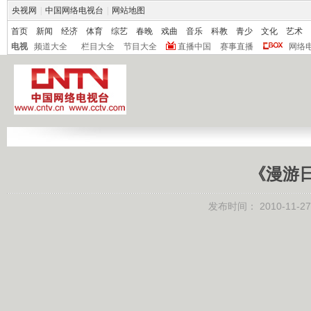
央视网
|
中国网络电视台
|
网站地图
首页
新闻
经济
体育
综艺
春晚
戏曲
音乐
科教
青少
文化
艺术
电视
频道大全
栏目大全
节目大全
直播中国
赛事直播
网络
《漫游日本
发布时间：
2010-11-27