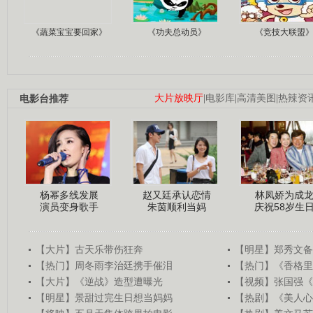
《蔬菜宝宝要回家》
《功夫总动员》
《竞技大联盟
电影台推荐
大片放映厅
|
电影库
|
高清美图
|
热辣资
杨幂多线发展
赵又廷承认恋情
林凤娇为成
演员变身歌手
朱茵顺利当妈
庆祝58岁生
【大片】古天乐带伤狂奔
【明星】郑秀文备
【热门】周冬雨李治廷携手催泪
【热门】《香格里
【大片】《逆战》造型遭曝光
【视频】张国强《
【明星】景甜过完生日想当妈妈
【热剧】《美人心