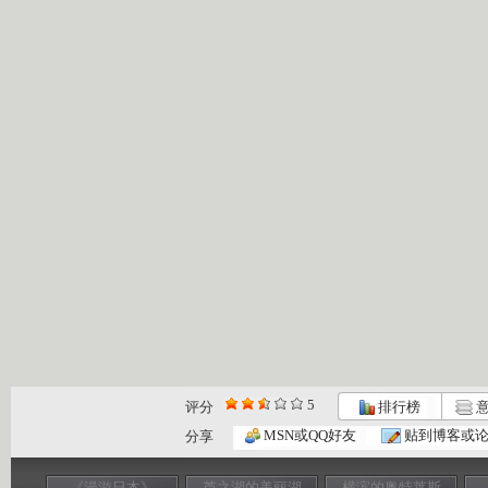
5
评分
排行榜
意
MSN或QQ好友
贴到博客或
分享
《漫游日本》
芦之湖的美丽湖
横滨的奥特莱斯