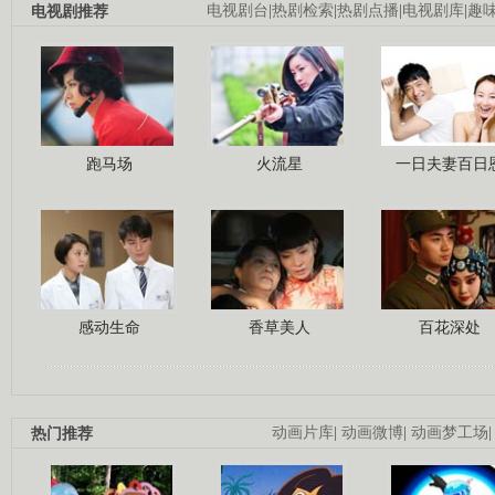
电视剧推荐
电视剧台
|
热剧检索
|
热剧点播
|
电视剧库
|
趣
跑马场
火流星
一日夫妻百日
感动生命
香草美人
百花深处
热门推荐
动画片库
|
动画微博
|
动画梦工场