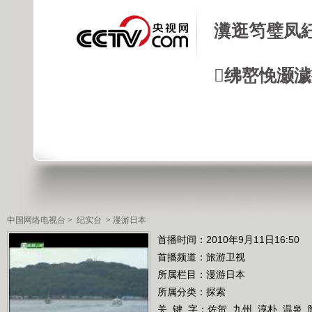
瀵逛笉璧凤
绋嶅悗灏
中国网络电视台
>
纪实台
>
漫游日本
首播时间：2010年9月11日16:50
首播频道：
旅游卫视
所属栏目：
漫游日本
所属分类：探索
关 键 字：
佐贺
九州
淳朴
温泉