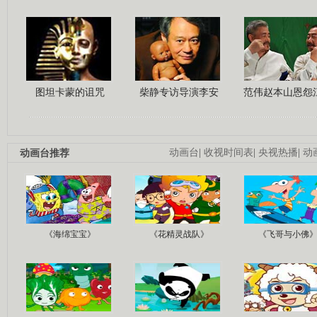
图坦卡蒙的诅咒
柴静专访导演李安
范伟赵本山恩怨
动画台推荐
动画台
|
收视时间表
|
央视热播
|
动
《海绵宝宝》
《花精灵战队》
《飞哥与小佛