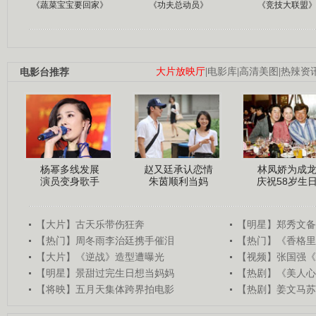
《蔬菜宝宝要回家》
《功夫总动员》
《竞技大联盟
电影台推荐
大片放映厅
|
电影库
|
高清美图
|
热辣资
杨幂多线发展
赵又廷承认恋情
林凤娇为成
演员变身歌手
朱茵顺利当妈
庆祝58岁生
【大片】古天乐带伤狂奔
【明星】郑秀文备
【热门】周冬雨李治廷携手催泪
【热门】《香格里
【大片】《逆战》造型遭曝光
【视频】张国强《
【明星】景甜过完生日想当妈妈
【热剧】《美人心
【将映】五月天集体跨界拍电影
【热剧】姜文马苏