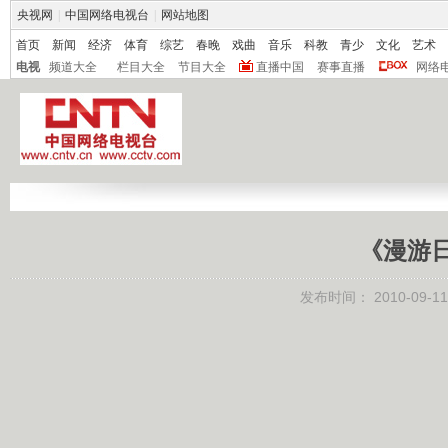
央视网
|
中国网络电视台
|
网站地图
首页
新闻
经济
体育
综艺
春晚
戏曲
音乐
科教
青少
文化
艺术
电视
频道大全
栏目大全
节目大全
直播中国
赛事直播
网络
《漫游日本
发布时间：
2010-09-11