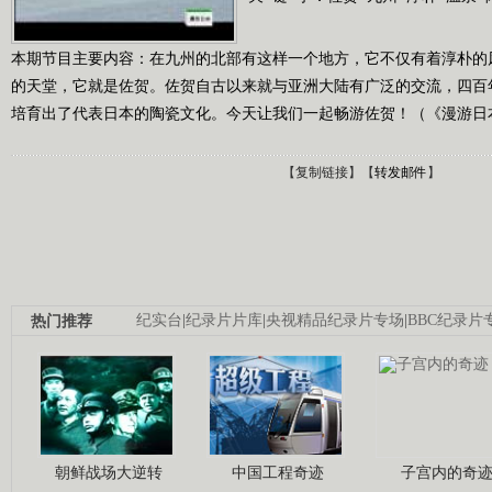
本期节目主要内容：在九州的北部有这样一个地方，它不仅有着淳朴的
的天堂，它就是佐贺。佐贺自古以来就与亚洲大陆有广泛的交流，四百
培育出了代表日本的陶瓷文化。今天让我们一起畅游佐贺！（《漫游日本》 2
【
复制链接
】【
转发邮件
】
热门推荐
纪实台
|
纪录片片库
|
央视精品纪录片专场
|
BBC纪录片
朝鲜战场大逆转
中国工程奇迹
子宫内的奇