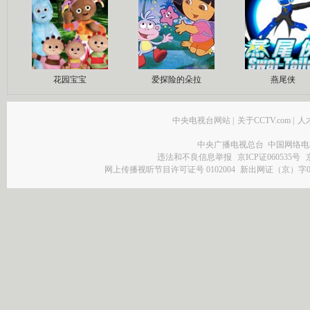
花园宝宝
爱探险的朵拉
燕尾侠
中央电视台网站
|
关于CCTV.com
|
人
中央广播电视总台 中国网络电
违法和不良信息举报
京ICP证060535号
网上传播视听节目许可证号 0102004
新出网证（京）字0