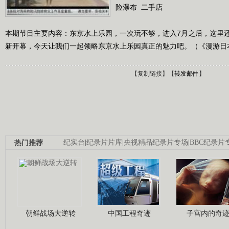
险瀑布
二手店
本期节目主要内容：东京水上乐园，一次玩不够，进入7月之后，这里
新开幕，今天让我们一起领略东京水上乐园真正的魅力吧。（《漫游日本》 2
【
复制链接
】【
转发邮件
】
热门推荐
纪实台
|
纪录片片库
|
央视精品纪录片专场
|
BBC纪录片
朝鲜战场大逆转
中国工程奇迹
子宫内的奇