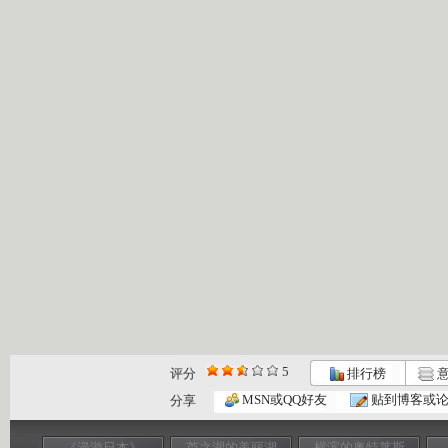
5
评分
排行榜
意
MSN或QQ好友
贴到博客或
分享
《漫游日本》
芦之湖的美丽湖
横滨的奥特莱斯