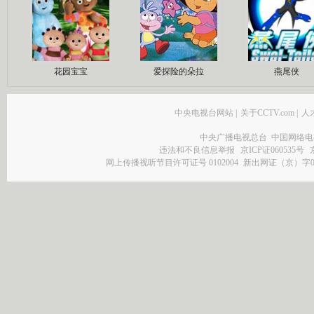
花园宝宝
爱探险的朵拉
燕尾侠
中央电视台网站
|
关于CCTV.com
|
人
中央广播电视总台 中国网络电
违法和不良信息举报
京ICP证060535号
网上传播视听节目许可证号 0102004
新出网证（京）字0