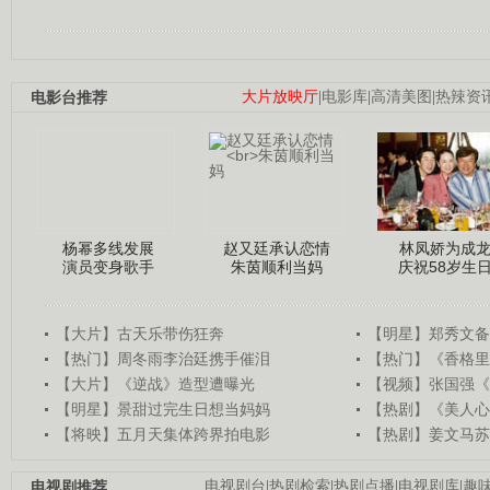
电影台推荐
大片放映厅
|
电影库
|
高清美图
|
热辣资
杨幂多线发展
赵又廷承认恋情
林凤娇为成
演员变身歌手
朱茵顺利当妈
庆祝58岁生
【大片】古天乐带伤狂奔
【明星】郑秀文备
【热门】周冬雨李治廷携手催泪
【热门】《香格里
【大片】《逆战》造型遭曝光
【视频】张国强《
【明星】景甜过完生日想当妈妈
【热剧】《美人心
【将映】五月天集体跨界拍电影
【热剧】姜文马苏
电视剧推荐
电视剧台
|
热剧检索
|
热剧点播
|
电视剧库
|
趣