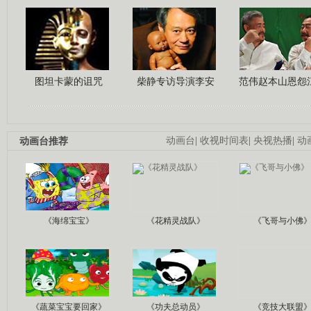
图坦卡蒙的诅咒
柴静专访导演李安
范伟赵本山恩怨
动画台推荐
动画台
|
收视时间表
|
央视热播
|
动
《海绵宝宝》
《花精灵战队》
《飞哥与小佛
《蔬菜宝宝要回家》
《功夫总动员》
《竞技大联盟