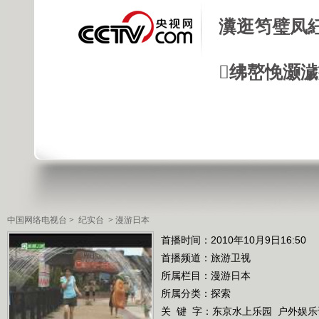
瀵逛笉璧凤
绋嶅悗灏
中国网络电视台
>
纪实台
>
漫游日本
首播时间：2010年10月9日16:50
首播频道：
旅游卫视
所属栏目：
漫游日本
所属分类：探索
关 键 字：
东京水上乐园
户外娱乐