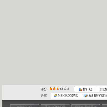
5
评分
排行榜
意
MSN或QQ好友
贴到博客或
分享
《漫游日本》
芦之湖的美丽湖
横滨的奥特莱斯