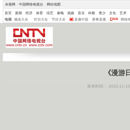
央视网
|
中国网络电视台
|
网站地图
首页
新闻
经济
体育
综艺
春晚
戏曲
音乐
科教
青少
文化
艺术
电视
频道大全
栏目大全
节目大全
直播中国
赛事直播
网络
《漫游日本
发布时间：
2010-11-13