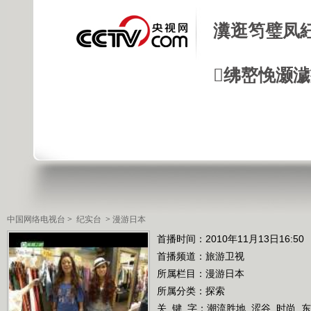
瀵逛笉璧凤
绋嶅悗灏
中国网络电视台
>
纪实台
>
漫游日本
首播时间：2010年11月13日16:50
首播频道：
旅游卫视
所属栏目：
漫游日本
所属分类：探索
关 键 字：
潮流胜地
涩谷
时尚
东