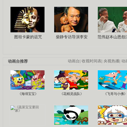
图坦卡蒙的诅咒
柴静专访导演李安
范伟赵本山恩怨
动画台推荐
动画台
|
收视时间表
|
央视热播
|
动
《海绵宝宝》
《花精灵战队》
《飞哥与小佛