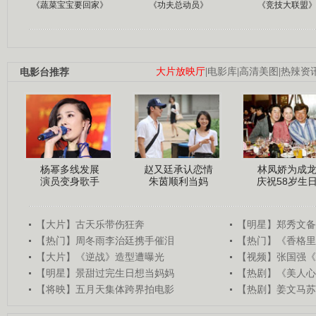
《蔬菜宝宝要回家》
《功夫总动员》
《竞技大联盟
电影台推荐
大片放映厅
|
电影库
|
高清美图
|
热辣资
杨幂多线发展
赵又廷承认恋情
林凤娇为成
演员变身歌手
朱茵顺利当妈
庆祝58岁生
【大片】古天乐带伤狂奔
【明星】郑秀文备
【热门】周冬雨李治廷携手催泪
【热门】《香格里
【大片】《逆战》造型遭曝光
【视频】张国强《
【明星】景甜过完生日想当妈妈
【热剧】《美人心
【将映】五月天集体跨界拍电影
【热剧】姜文马苏