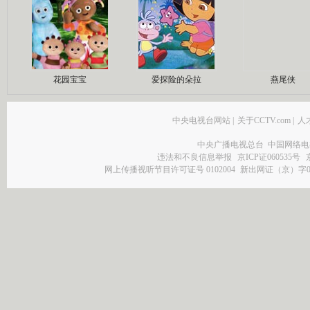
花园宝宝
爱探险的朵拉
燕尾侠
中央电视台网站
|
关于CCTV.com
|
人
中央广播电视总台 中国网络电
违法和不良信息举报
京ICP证060535号
网上传播视听节目许可证号 0102004
新出网证（京）字0