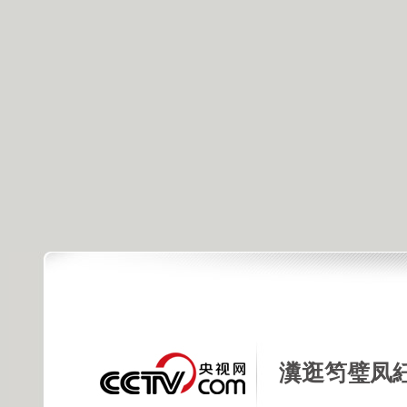
瀵逛笉璧凤