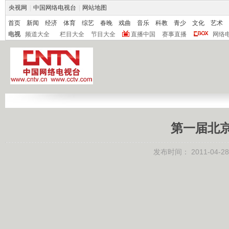
央视网
|
中国网络电视台
|
网站地图
首页
新闻
经济
体育
综艺
春晚
戏曲
音乐
科教
青少
文化
艺术
电视
频道大全
栏目大全
节目大全
直播中国
赛事直播
网络
第一届北
发布时间：
2011-04-28