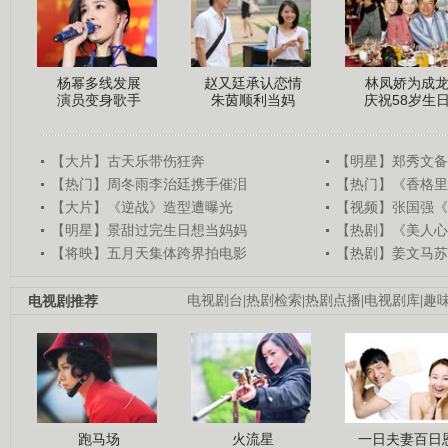
杨幂多线发展
赵又廷承认恋情
林凤娇为成
演员变身歌手
朱茵顺利当妈
庆祝58岁生
【大片】古天乐带伤狂奔
【明星】郑秀文备
【热门】周冬雨李治廷携手催泪
【热门】《香格里
【大片】《逆战》造型遭曝光
【视频】张国强《
【明星】景甜过完生日想当妈妈
【热剧】《美人心
【将映】五月天集体跨界拍电影
【热剧】姜文马苏
电视剧推荐
电视剧台
|
热剧检索
|
热剧点播
|
电视剧库
|
趣
跑马场
火流星
一日夫妻百日