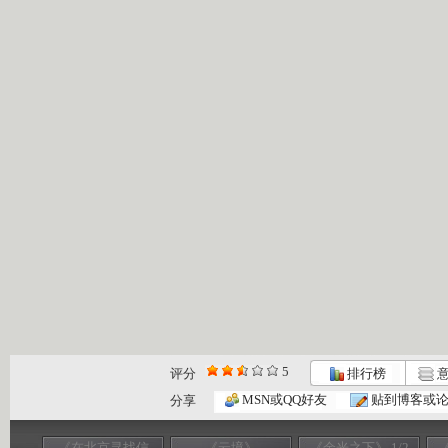
5
评分
排行榜
意
MSN或QQ好友
贴到博客或
分享
《在北京寻找信
《云境》
《余光之下》 1/2
《