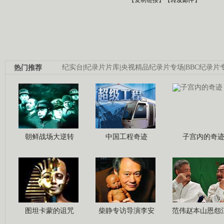
热门推荐
纪实台
|
纪录片片库
|
央视精品纪录片专场
|
BBC纪录片
朝鲜战场大逆转
中国工程奇迹
子宫内的奇
图坦卡蒙的诅咒
柴静专访导演李安
范伟赵本山恩怨