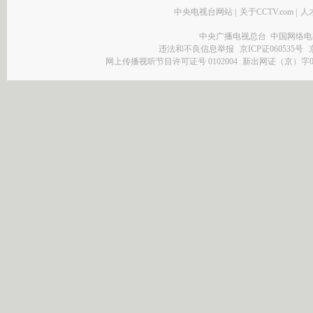
中央电视台网站
|
关于CCTV.com
|
人
中央广播电视总台 中国网络电
违法和不良信息举报
京ICP证060535号
网上传播视听节目许可证号 0102004
新出网证（京）字0