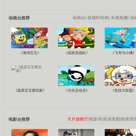
动画台推荐
动画台
|
收视时间表
|
央视热播
|
动
《海绵宝宝》
《花精灵战队》
《飞哥与小佛
《蔬菜宝宝要回家》
《功夫总动员》
《竞技大联盟
电影台推荐
大片放映厅
|
电影库
|
高清美图
|
热辣资